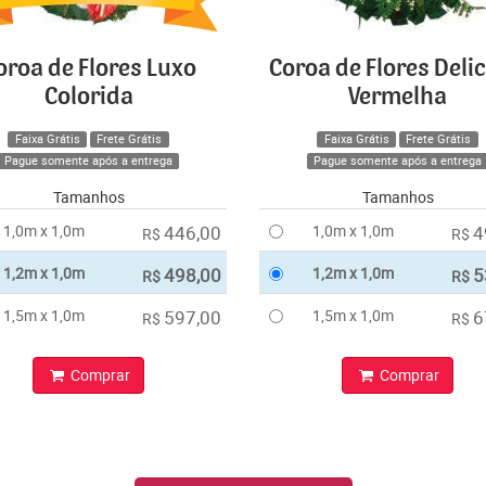
oroa de Flores Luxo
Coroa de Flores Deli
Colorida
Vermelha
Faixa Grátis
Frete Grátis
Faixa Grátis
Frete Grátis
Pague somente após a entrega
Pague somente após a entrega
Tamanhos
Tamanhos
1,0m x 1,0m
446,00
1,0m x 1,0m
4
R$
R$
1,2m x 1,0m
498,00
1,2m x 1,0m
5
R$
R$
1,5m x 1,0m
597,00
1,5m x 1,0m
6
R$
R$
Comprar
Comprar