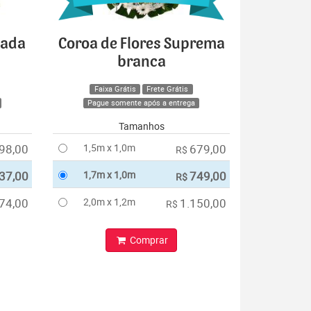
cada
Coroa de Flores Suprema
branca
Faixa Grátis
Frete Grátis
Pague somente após a entrega
Tamanhos
98,00
1,5m x 1,0m
679,00
R$
37,00
1,7m x 1,0m
749,00
R$
74,00
2,0m x 1,2m
1.150,00
R$
Comprar