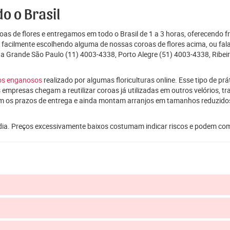
o o Brasil
as de flores e entregamos em todo o Brasil de 1 a 3 horas, oferecendo f
e facilmente escolhendo alguma de nossas coroas de flores acima, ou f
da Grande São Paulo (11) 4003-4338, Porto Alegre (51) 4003-4338, Ribei
ços enganosos
realizado por algumas floriculturas online. Esse tipo de p
 empresas chegam a reutilizar coroas já utilizadas em outros velórios, t
m os prazos de entrega e ainda montam arranjos em tamanhos reduzid
dia. Preços excessivamente baixos costumam indicar riscos e podem co