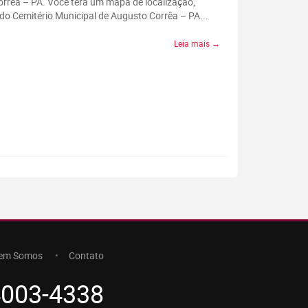
orrêa – PA. Você terá um mapa de localização,
do Cemitério Municipal de Augusto Corrêa – PA...
Leia mais →
em Somos
Contato
4003-4338