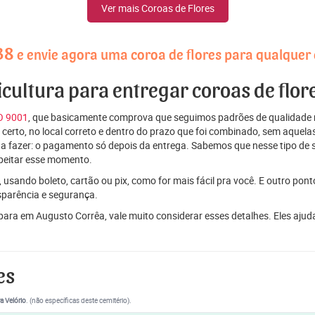
Ver mais Coroas de Flores
38
e envie agora uma coroa de flores para qualquer
ricultura para entregar coroas de flo
SO 9001
, que basicamente comprova que seguimos padrões de qualidade r
ito certo, no local correto e dentro do prazo que foi combinado, sem aqu
 a fazer: o pagamento só depois da entrega. Sabemos que nesse tipo de 
peitar esse momento.
 usando boleto, cartão ou pix, como for mais fácil pra você. E outro pon
sparência e segurança.
s para em Augusto Corrêa, vale muito considerar esses detalhes. Eles 
es
a Velório
. (não específicas deste cemitério).