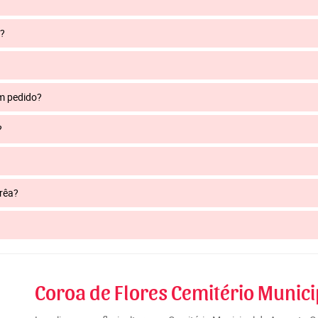
a?
um pedido?
?
rrêa?
Coroa de Flores Cemitério Munici