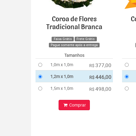
Coroa de Flores
C
Tradicional Branca
Faixa Grátis
Frete Grátis
Pague somente após a entrega
Tamanhos
1,0m x 1,0m
377,00
R$
1,2m x 1,0m
446,00
R$
1,5m x 1,0m
498,00
R$
Comprar