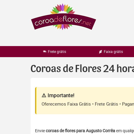
Pular
para
o
conteúdo
Frete grátis
Faixa grátis
Coroas de Flores 24 ho
⚠️ Importante!
Oferecemos Faixa Grátis • Frete Grátis • Pag
Envie
coroas de flores para Augusto Corrêa
em qualque