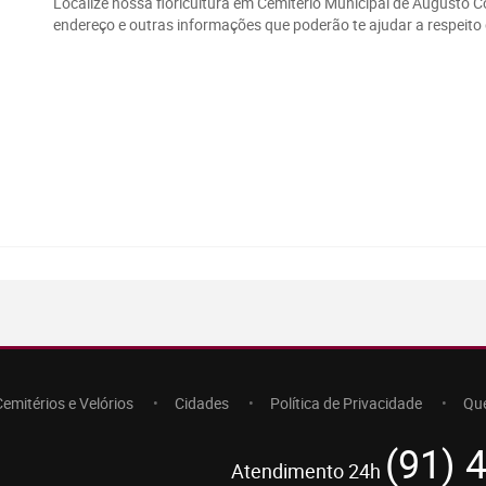
Localize nossa floricultura em Cemitério Municipal de Augusto C
endereço e outras informações que poderão te ajudar a respeito 
Cemitérios e Velórios
Cidades
Política de Privacidade
Qu
(91) 
Atendimento 24h