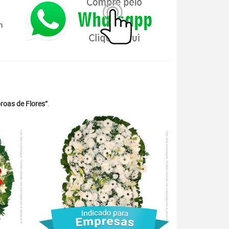
m
roas de Flores”
.