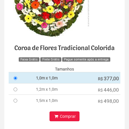
Coroa de Flores Tradicional Colorida
Faixa Grátis
Frete Grátis
Pague somente após a entrega
Tamanhos
1,0m x 1,0m
377,00
R$
1,2m x 1,0m
446,00
R$
1,5m x 1,0m
498,00
R$
Comprar