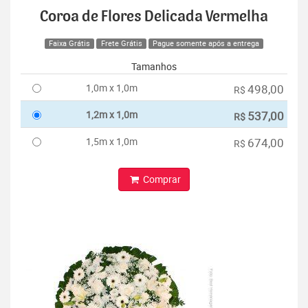
Coroa de Flores Delicada Vermelha
Faixa Grátis
Frete Grátis
Pague somente após a entrega
Tamanhos
1,0m x 1,0m
498,00
R$
1,2m x 1,0m
537,00
R$
1,5m x 1,0m
674,00
R$
Comprar