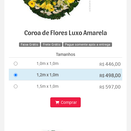
Coroa de Flores Luxo Amarela
Faixa Grátis
Frete Grátis
Pague somente após a entrega
Tamanhos
1,0m x 1,0m
446,00
R$
1,2m x 1,0m
498,00
R$
1,5m x 1,0m
597,00
R$
Comprar