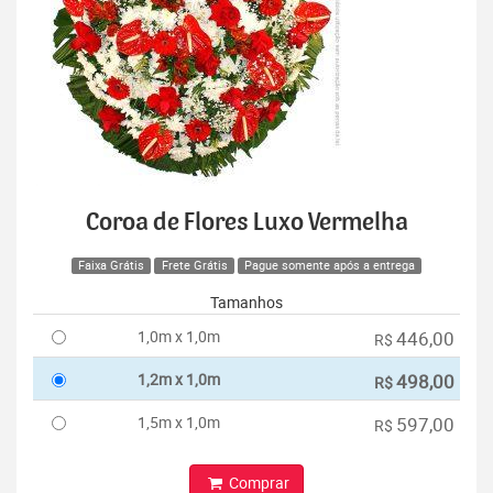
Coroa de Flores Luxo Vermelha
Faixa Grátis
Frete Grátis
Pague somente após a entrega
Tamanhos
1,0m x 1,0m
446,00
R$
1,2m x 1,0m
498,00
R$
1,5m x 1,0m
597,00
R$
Comprar