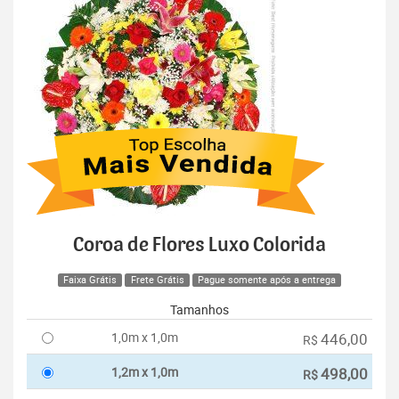
Coroa de Flores Luxo Colorida
Faixa Grátis
Frete Grátis
Pague somente após a entrega
Tamanhos
1,0m x 1,0m
446,00
R$
1,2m x 1,0m
498,00
R$