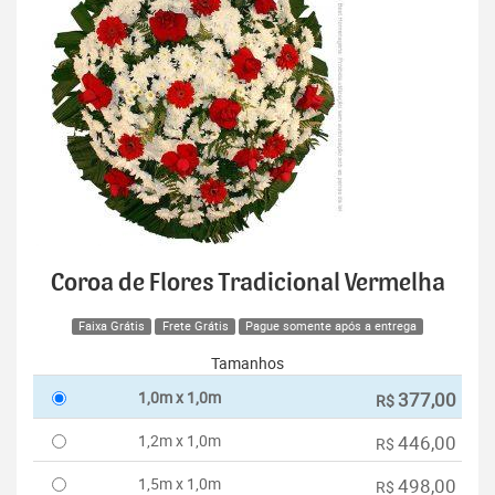
Coroa de Flores Tradicional Vermelha
Faixa Grátis
Frete Grátis
Pague somente após a entrega
Tamanhos
1,0m x 1,0m
377,00
R$
1,2m x 1,0m
446,00
R$
1,5m x 1,0m
498,00
R$