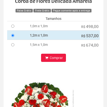
Coroa de Flores Delicada Amarela
Faixa Grátis
Frete Grátis
Pague somente após a entrega
Tamanhos
1,0m x 1,0m
498,00
R$
1,2m x 1,0m
537,00
R$
1,5m x 1,0m
674,00
R$
Comprar