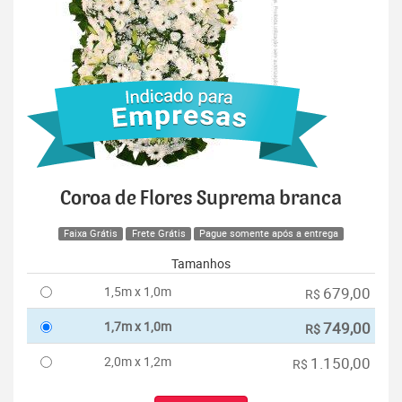
Coroa de Flores Suprema branca
Faixa Grátis
Frete Grátis
Pague somente após a entrega
Tamanhos
1,5m x 1,0m
679,00
R$
1,7m x 1,0m
749,00
R$
2,0m x 1,2m
1.150,00
R$