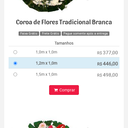
Coroa de Flores Tradicional Branca
Faixa Grátis
Frete Grátis
Pague somente após a entrega
Tamanhos
1,0m x 1,0m
377,00
R$
1,2m x 1,0m
446,00
R$
1,5m x 1,0m
498,00
R$
Comprar