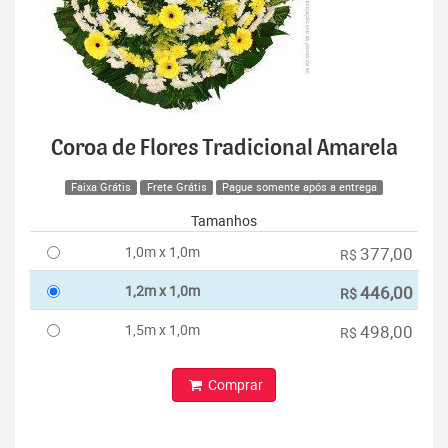
Coroa de Flores Tradicional Amarela
Faixa Grátis
Frete Grátis
Pague somente após a entrega
Tamanhos
1,0m x 1,0m
377,00
R$
1,2m x 1,0m
446,00
R$
1,5m x 1,0m
498,00
R$
Comprar