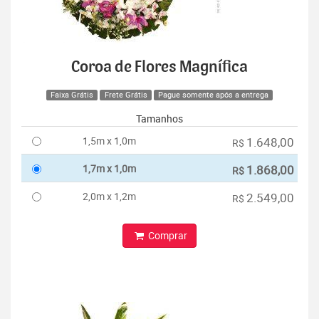
Coroa de Flores Magnífica
Faixa Grátis
Frete Grátis
Pague somente após a entrega
Tamanhos
1,5m x 1,0m
1.648,00
R$
1,7m x 1,0m
1.868,00
R$
2,0m x 1,2m
2.549,00
R$
Comprar