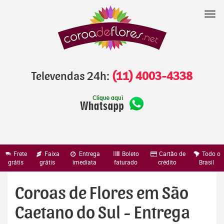
Pular
para
Nav
o
conteúdo
Televendas 24h:
(11) 4003-4338
Frete
Faixa
Entrega
Boleto
Cartão de
Todo o
grátis
grátis
imediata
faturado
crédito
Brasil
Coroas de Flores em São
Caetano do Sul - Entrega