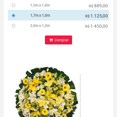
1,5m x 1,0m
889,00
R$
1,7m x 1,0m
1.125,00
R$
2,0m x 1,2m
1.450,00
R$
Comprar