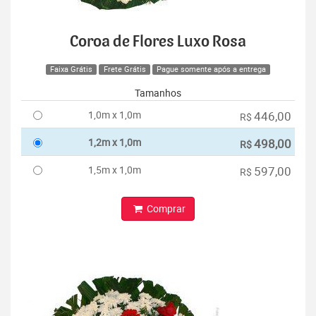
Coroa de Flores Luxo Rosa
Faixa Grátis
Frete Grátis
Pague somente após a entrega
Tamanhos
1,0m x 1,0m
446,00
R$
1,2m x 1,0m
498,00
R$
1,5m x 1,0m
597,00
R$
Comprar