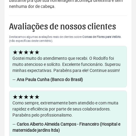
bastante pra que sua homenagem aconteça direitinha e sem
nenhuma dor de cabeça.
Avaliações de nossos clientes
Destacamos algumas avaliações reais de clientes sobre
Coroas de Flores para Velório
.
(não específicas deste cemitério).
★★★★★
Gostei muito do atendimento que recebi. O Rodolfo foi
muito atencioso e solícito. Excelente funcionário. Superou
minhas expectativas. Parabéns para ele! Continue assim!
—
Ana Paula Cunha (Banco do Brasil)
★★★★★
Como sempre, extremamente bem atendido e com muita
rapidez e eficiência por parte de seus colaboradores.
Parabéns pelo profissionalismo.
—
Carlos Alberto Almeida Campos - Financeiro (Hospital e
maternidade jardins ltda)