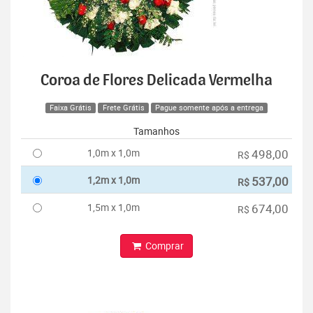
Coroa de Flores Delicada Vermelha
Faixa Grátis
Frete Grátis
Pague somente após a entrega
Tamanhos
1,0m x 1,0m
498,00
R$
1,2m x 1,0m
537,00
R$
1,5m x 1,0m
674,00
R$
Comprar