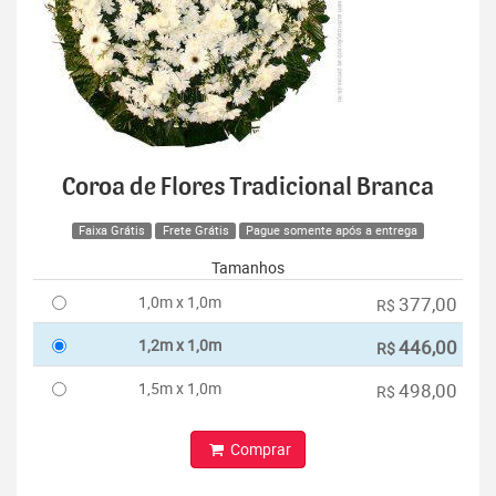
Coroa de Flores Tradicional Branca
Faixa Grátis
Frete Grátis
Pague somente após a entrega
Tamanhos
1,0m x 1,0m
377,00
R$
1,2m x 1,0m
446,00
R$
1,5m x 1,0m
498,00
R$
Comprar