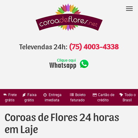
Pular
para
Nav
o
conteúdo
Televendas 24h:
(75) 4003-4338
Frete
Faixa
Entrega
Boleto
Cartão de
Todo o
grátis
grátis
imediata
faturado
crédito
Brasil
Coroas de Flores 24 horas
em Laje