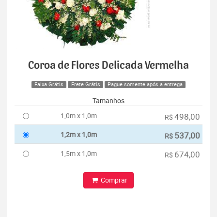
Coroa de Flores Delicada Vermelha
Faixa Grátis
Frete Grátis
Pague somente após a entrega
Tamanhos
1,0m x 1,0m
498,00
R$
1,2m x 1,0m
537,00
R$
1,5m x 1,0m
674,00
R$
Comprar