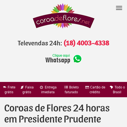
Pular
para
Nav
o
conteúdo
Televendas 24h:
(18) 4003-4338
Frete
Faixa
Entrega
Boleto
Cartão de
Todo o
grátis
grátis
imediata
faturado
crédito
Brasil
Coroas de Flores 24 horas
em Presidente Prudente