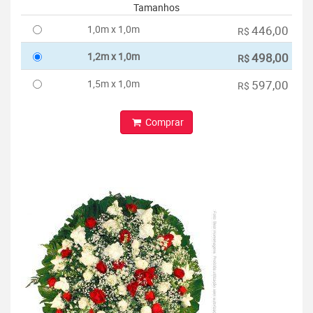
Tamanhos
1,0m x 1,0m
446,00
R$
1,2m x 1,0m
498,00
R$
1,5m x 1,0m
597,00
R$
Comprar