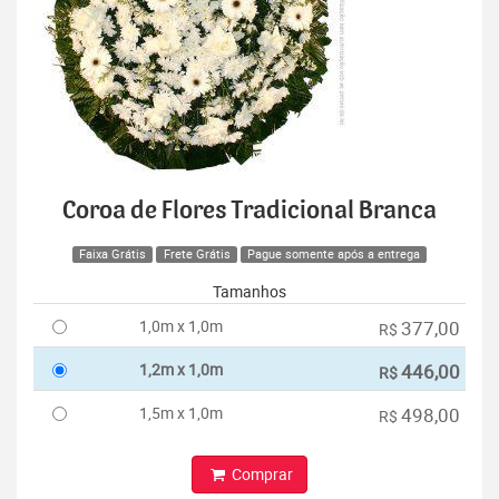
Coroa de Flores Tradicional Branca
Faixa Grátis
Frete Grátis
Pague somente após a entrega
Tamanhos
1,0m x 1,0m
377,00
R$
1,2m x 1,0m
446,00
R$
1,5m x 1,0m
498,00
R$
Comprar