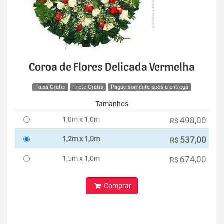
Coroa de Flores Delicada Vermelha
Faixa Grátis
Frete Grátis
Pague somente após a entrega
Tamanhos
1,0m x 1,0m
498,00
R$
1,2m x 1,0m
537,00
R$
1,5m x 1,0m
674,00
R$
Comprar