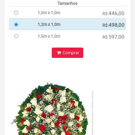
Tamanhos
1,0m x 1,0m
446,00
R$
1,2m x 1,0m
498,00
R$
1,5m x 1,0m
597,00
R$
Comprar