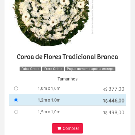
Coroa de Flores Tradicional Branca
Faixa Grátis
Frete Grátis
Pague somente após a entrega
Tamanhos
1,0m x 1,0m
377,00
R$
1,2m x 1,0m
446,00
R$
1,5m x 1,0m
498,00
R$
Comprar