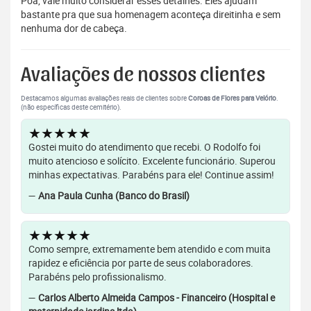
Poá, vale muito considerar esses detalhes. Eles ajudam
bastante pra que sua homenagem aconteça direitinha e sem
nenhuma dor de cabeça.
Avaliações de nossos clientes
Destacamos algumas avaliações reais de clientes sobre
Coroas de Flores para Velório
.
(não específicas deste cemitério).
★★★★★
Gostei muito do atendimento que recebi. O Rodolfo foi
muito atencioso e solícito. Excelente funcionário. Superou
minhas expectativas. Parabéns para ele! Continue assim!
—
Ana Paula Cunha (Banco do Brasil)
★★★★★
Como sempre, extremamente bem atendido e com muita
rapidez e eficiência por parte de seus colaboradores.
Parabéns pelo profissionalismo.
—
Carlos Alberto Almeida Campos - Financeiro (Hospital e