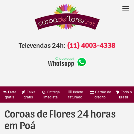
Pular
para
Nav
o
conteúdo
Televendas 24h:
(11) 4003-4338
Frete
Faixa
Entrega
Boleto
Cartão de
Todo o
grátis
grátis
imediata
faturado
crédito
Brasil
Coroas de Flores 24 horas
em Poá