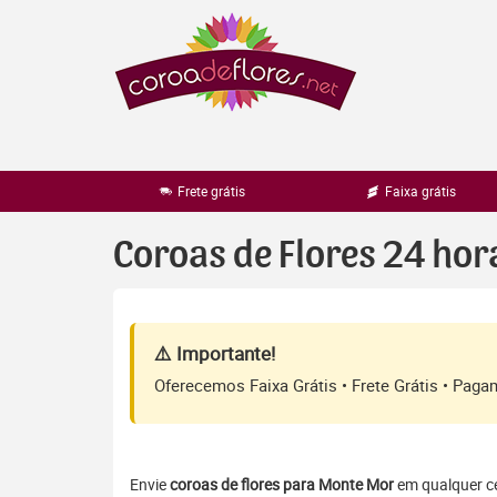
Pular
para
o
conteúdo
Frete grátis
Faixa grátis
Coroas de Flores 24 ho
⚠️ Importante!
Oferecemos Faixa Grátis • Frete Grátis • Pag
Envie
coroas de flores para Monte Mor
em qualquer cem