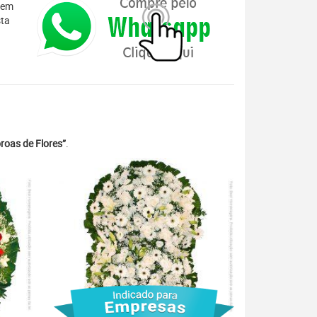
 em
sta
roas de Flores”
.