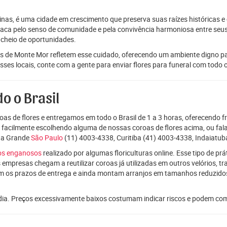
nas, é uma cidade em crescimento que preserva suas raízes históricas e
aca pelo senso de comunidade e pela convivência harmoniosa entre seus m
 cheio de oportunidades.
s de Monte Mor refletem esse cuidado, oferecendo um ambiente digno p
nesses locais, conte com a gente para enviar flores para funeral com todo
o o Brasil
as de flores e entregamos em todo o Brasil de 1 a 3 horas, oferecendo f
e facilmente escolhendo alguma de nossas coroas de flores acima, ou f
da Grande
São Paulo
(11) 4003-4338, Curitiba (41) 4003-4338, Indaiatub
ços enganosos
realizado por algumas floriculturas online. Esse tipo de p
 empresas chegam a reutilizar coroas já utilizadas em outros velórios, t
m os prazos de entrega e ainda montam arranjos em tamanhos reduzid
dia. Preços excessivamente baixos costumam indicar riscos e podem co