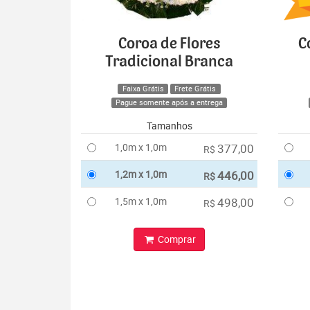
Coroa de Flores
C
Tradicional Branca
Faixa Grátis
Frete Grátis
Pague somente após a entrega
Tamanhos
1,0m x 1,0m
377,00
R$
1,2m x 1,0m
446,00
R$
1,5m x 1,0m
498,00
R$
Comprar