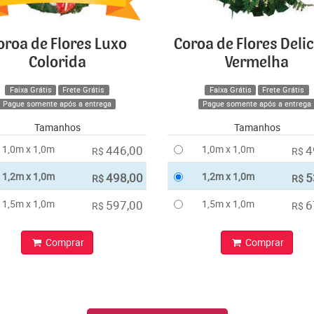
oroa de Flores Luxo
Coroa de Flores Deli
Colorida
Vermelha
Faixa Grátis
Frete Grátis
Faixa Grátis
Frete Grátis
Pague somente após a entrega
Pague somente após a entrega
Tamanhos
Tamanhos
1,0m x 1,0m
446,00
1,0m x 1,0m
4
R$
R$
1,2m x 1,0m
498,00
1,2m x 1,0m
5
R$
R$
1,5m x 1,0m
597,00
1,5m x 1,0m
6
R$
R$
Comprar
Comprar