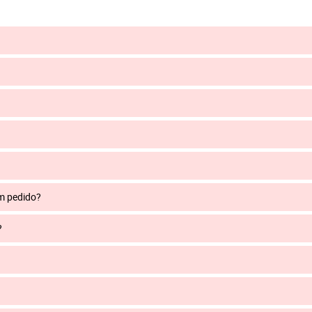
um pedido?
?