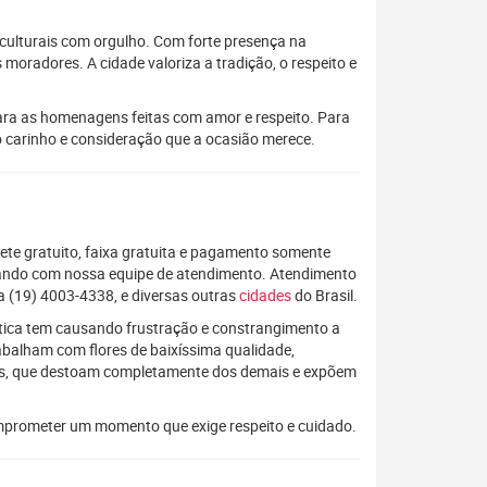
 culturais com orgulho. Com forte presença na
oradores. A cidade valoriza a tradição, o respeito e
ara as homenagens feitas com amor e respeito. Para
 o carinho e consideração que a ocasião merece.
rete gratuito, faixa gratuita e pagamento somente
alando com nossa equipe de atendimento. Atendimento
a (19) 4003-4338, e diversas outras
cidades
do Brasil.
rática tem causando frustração e constrangimento a
rabalham com flores de baixíssima qualidade,
os, que destoam completamente dos demais e expõem
mprometer um momento que exige respeito e cuidado.