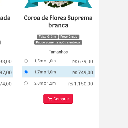
cada
Coroa de Flores Suprema
branca
Faixa Grátis
Frete Grátis
Pague somente após a entrega
Tamanhos
98,00
1,5m x 1,0m
679,00
R$
37,00
1,7m x 1,0m
749,00
R$
74,00
2,0m x 1,2m
1.150,00
R$
Comprar