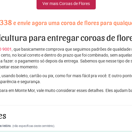
Ver mais Coroas de Flores
4338
e envie agora uma coroa de flores para qualqu
ricultura para entregar coroas de flo
SO 9001
, que basicamente comprova que seguimos padrões de qualidade r
ito certo, no local correto e dentro do prazo que foi combinado, sem aqu
 a fazer: o pagamento só depois da entrega. Sabemos que nesse tipo de 
peitar esse momento.
 usando boleto, cartão ou pix, como for mais fácil pra você. E outro pon
sparência e segurança.
 para em Monte Mor, vale muito considerar esses detalhes. Eles ajudam
es
a Velório
. (não específicas deste cemitério).