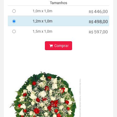
Tamanhos
1,0m x 1,0m
446,00
R$
1,2m x 1,0m
498,00
R$
1,5m x 1,0m
597,00
R$
Comprar