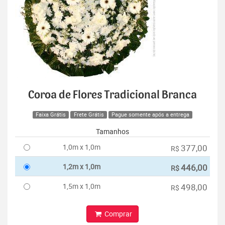
Coroa de Flores Tradicional Branca
Faixa Grátis
Frete Grátis
Pague somente após a entrega
Tamanhos
1,0m x 1,0m
377,00
R$
1,2m x 1,0m
446,00
R$
1,5m x 1,0m
498,00
R$
Comprar