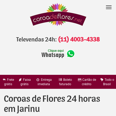
Pular
para
Nav
o
conteúdo
Televendas 24h:
(11) 4003-4338
Frete
Faixa
Entrega
Boleto
Cartão de
Todo o
grátis
grátis
imediata
faturado
crédito
Brasil
Coroas de Flores 24 horas
em Jarinu