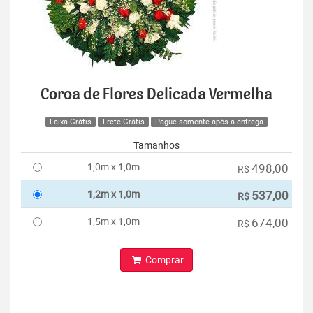
Coroa de Flores Delicada Vermelha
Faixa Grátis
Frete Grátis
Pague somente após a entrega
Tamanhos
1,0m x 1,0m
498,00
R$
1,2m x 1,0m
537,00
R$
1,5m x 1,0m
674,00
R$
Comprar