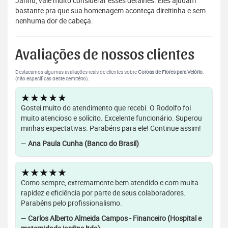
Jarinu, vale muito considerar esses detalhes. Eles ajudam
bastante pra que sua homenagem aconteça direitinha e sem
nenhuma dor de cabeça.
Avaliações de nossos clientes
Destacamos algumas avaliações reais de clientes sobre
Coroas de Flores para Velório
.
(não específicas deste cemitério).
★★★★★
Gostei muito do atendimento que recebi. O Rodolfo foi
muito atencioso e solícito. Excelente funcionário. Superou
minhas expectativas. Parabéns para ele! Continue assim!
—
Ana Paula Cunha (Banco do Brasil)
★★★★★
Como sempre, extremamente bem atendido e com muita
rapidez e eficiência por parte de seus colaboradores.
Parabéns pelo profissionalismo.
—
Carlos Alberto Almeida Campos - Financeiro (Hospital e