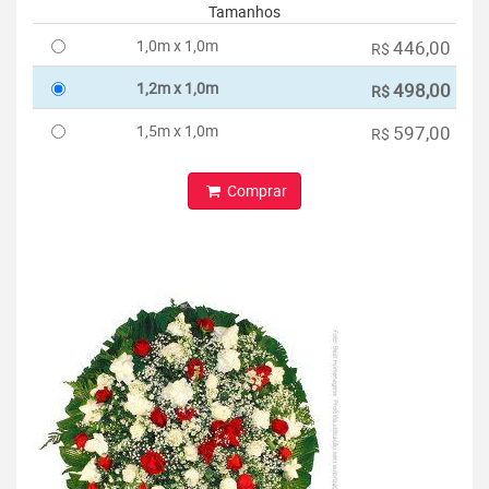
Tamanhos
1,0m x 1,0m
446,00
R$
1,2m x 1,0m
498,00
R$
1,5m x 1,0m
597,00
R$
Comprar