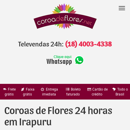
Pular
para
Nav
o
conteúdo
Televendas 24h:
(18) 4003-4338
Frete
Faixa
Entrega
Boleto
Cartão de
Todo o
grátis
grátis
imediata
faturado
crédito
Brasil
Coroas de Flores 24 horas
em Irapuru