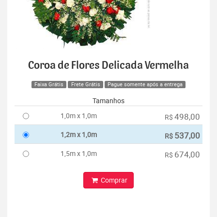
Coroa de Flores Delicada Vermelha
Faixa Grátis
Frete Grátis
Pague somente após a entrega
Tamanhos
1,0m x 1,0m
498,00
R$
1,2m x 1,0m
537,00
R$
1,5m x 1,0m
674,00
R$
Comprar