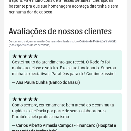
Irapuru, vale muito considerar esses detalhes. Eles ajudam
bastante pra que sua homenagem aconteça direitinha e sem
nenhuma dor de cabeça.
Avaliações de nossos clientes
Destacamos algumas avaliações reais de clientes sobre
Coroas de Flores para Velório
.
(não específicas deste cemitério).
★★★★★
Gostei muito do atendimento que recebi. O Rodolfo foi
muito atencioso e solícito. Excelente funcionário. Superou
minhas expectativas. Parabéns para ele! Continue assim!
—
Ana Paula Cunha (Banco do Brasil)
★★★★★
Como sempre, extremamente bem atendido e com muita
rapidez e eficiência por parte de seus colaboradores.
Parabéns pelo profissionalismo.
—
Carlos Alberto Almeida Campos - Financeiro (Hospital e