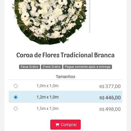
Coroa de Flores Tradicional Branca
Faixa Grátis
Frete Grátis
Pague somente após a entrega
Tamanhos
1,0m x 1,0m
377,00
R$
1,2m x 1,0m
446,00
R$
1,5m x 1,0m
498,00
R$
Comprar