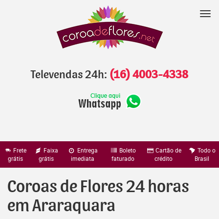
Pular
para
Nav
o
conteúdo
Televendas 24h:
(16) 4003-4338
Frete
Faixa
Entrega
Boleto
Cartão de
Todo o
grátis
grátis
imediata
faturado
crédito
Brasil
Coroas de Flores 24 horas
em Araraquara