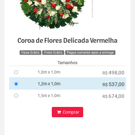
Coroa de Flores Delicada Vermelha
Faixa Grátis
Frete Grátis
Pague somente após a entrega
Tamanhos
1,0m x 1,0m
498,00
R$
1,2m x 1,0m
537,00
R$
1,5m x 1,0m
674,00
R$
Comprar