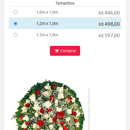
Tamanhos
1,0m x 1,0m
446,00
R$
1,2m x 1,0m
498,00
R$
1,5m x 1,0m
597,00
R$
Comprar