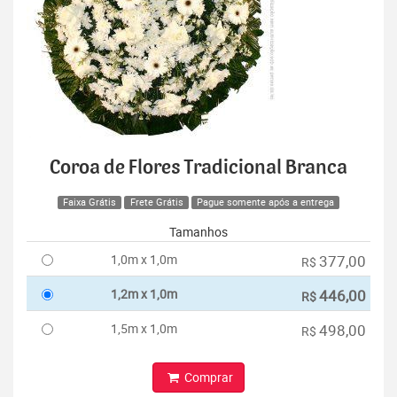
Coroa de Flores Tradicional Branca
Faixa Grátis
Frete Grátis
Pague somente após a entrega
Tamanhos
1,0m x 1,0m
377,00
R$
1,2m x 1,0m
446,00
R$
1,5m x 1,0m
498,00
R$
Comprar