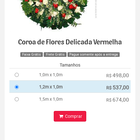
Coroa de Flores Delicada Vermelha
Faixa Grátis
Frete Grátis
Pague somente após a entrega
Tamanhos
1,0m x 1,0m
498,00
R$
1,2m x 1,0m
537,00
R$
1,5m x 1,0m
674,00
R$
Comprar