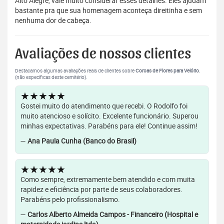
Alto Alegre, vale muito considerar esses detalhes. Eles ajudam
bastante pra que sua homenagem aconteça direitinha e sem
nenhuma dor de cabeça.
Avaliações de nossos clientes
Destacamos algumas avaliações reais de clientes sobre
Coroas de Flores para Velório
.
(não específicas deste cemitério).
★★★★★
Gostei muito do atendimento que recebi. O Rodolfo foi
muito atencioso e solícito. Excelente funcionário. Superou
minhas expectativas. Parabéns para ele! Continue assim!
—
Ana Paula Cunha (Banco do Brasil)
★★★★★
Como sempre, extremamente bem atendido e com muita
rapidez e eficiência por parte de seus colaboradores.
Parabéns pelo profissionalismo.
—
Carlos Alberto Almeida Campos - Financeiro (Hospital e