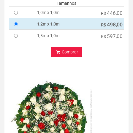
Tamanhos
1,0m x 1,0m
446,00
R$
1,2m x 1,0m
498,00
R$
1,5m x 1,0m
597,00
R$
Comprar