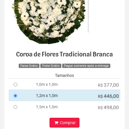
Coroa de Flores Tradicional Branca
Faixa Grátis
Frete Grátis
Pague somente após a entrega
Tamanhos
1,0m x 1,0m
377,00
R$
1,2m x 1,0m
446,00
R$
1,5m x 1,0m
498,00
R$
Comprar