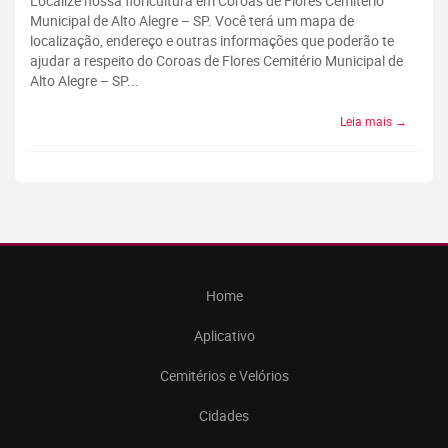
Localize nossa floricultura em Coroas de Flores Cemitério
Municipal de Alto Alegre – SP. Você terá um mapa de
localização, endereço e outras informações que poderão te
ajudar a respeito do Coroas de Flores Cemitério Municipal de
Alto Alegre – SP...
Leia mais →
Home
Aplicativo
Cemitérios e Velórios
Cidades