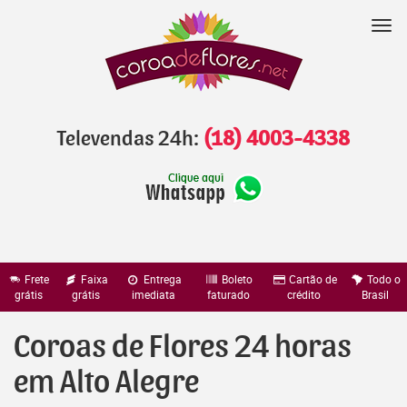
Pular
para
Nav
o
conteúdo
Televendas 24h:
(18) 4003-4338
Frete
Faixa
Entrega
Boleto
Cartão de
Todo o
grátis
grátis
imediata
faturado
crédito
Brasil
Coroas de Flores 24 horas
em Alto Alegre