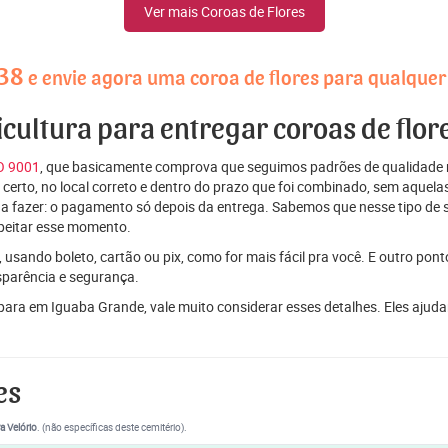
Ver mais Coroas de Flores
38
e envie agora uma coroa de flores para qualquer
ricultura para entregar coroas de flo
SO 9001
, que basicamente comprova que seguimos padrões de qualidade r
ito certo, no local correto e dentro do prazo que foi combinado, sem aqu
 a fazer: o pagamento só depois da entrega. Sabemos que nesse tipo de 
peitar esse momento.
 usando boleto, cartão ou pix, como for mais fácil pra você. E outro pon
sparência e segurança.
s para em Iguaba Grande, vale muito considerar esses detalhes. Eles a
es
a Velório
. (não específicas deste cemitério).