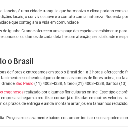
e Janeiro, é uma cidade tranquila que harmoniza o clima praiano com o
dições locais, o convívio suave e o contato com a natureza. Rodeada por
renidade que contagiam a vida em comunidade .
s de Iguaba Grande oferecem um espaço de respeito e acolhimento para 
onte conosco: cuidamos de cada detalhe com atenção, sensibilidade e res
o o Brasil
as de flores e entregamos em todo o Brasil de 1 a 3 horas, oferecendo f
e facilmente escolhendo alguma de nossas coroas de flores acima, ou f
a Grande
São Paulo
(11) 4003-4338, Niterói (21) 4003-4338, Santos (13)
ços enganosos
realizado por algumas floriculturas online. Esse tipo de p
 empresas chegam a reutilizar coroas já utilizadas em outros velórios, t
m os prazos de entrega e ainda montam arranjos em tamanhos reduzid
dia. Preços excessivamente baixos costumam indicar riscos e podem co