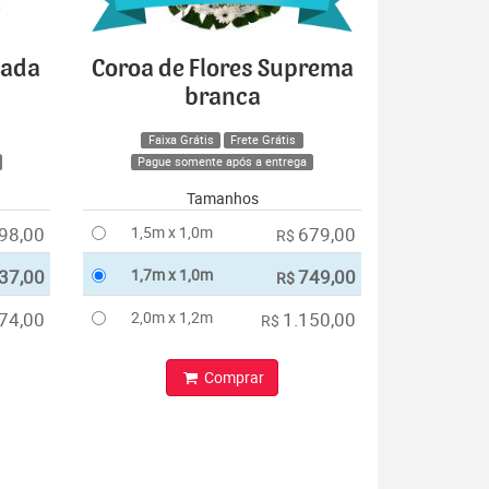
cada
Coroa de Flores Suprema
branca
Faixa Grátis
Frete Grátis
Pague somente após a entrega
Tamanhos
98,00
1,5m x 1,0m
679,00
R$
37,00
1,7m x 1,0m
749,00
R$
74,00
2,0m x 1,2m
1.150,00
R$
Comprar