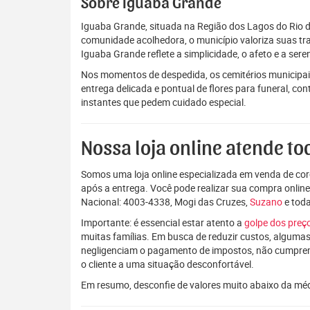
Sobre Iguaba Grande
Iguaba Grande, situada na Região dos Lagos do Rio d
comunidade acolhedora, o município valoriza suas tra
Iguaba Grande reflete a simplicidade, o afeto e a se
Nos momentos de despedida, os cemitérios municipai
entrega delicada e pontual de flores para funeral, c
instantes que pedem cuidado especial.
Nossa loja online atende tod
Somos uma loja online especializada em venda de coro
após a entrega. Você pode realizar sua compra onlin
Nacional: 4003-4338, Mogi das Cruzes,
Suzano
e tod
Importante: é essencial estar atento a
golpe dos pre
muitas famílias. Em busca de reduzir custos, algumas
negligenciam o pagamento de impostos, não cumpre
o cliente a uma situação desconfortável.
Em resumo, desconfie de valores muito abaixo da mé