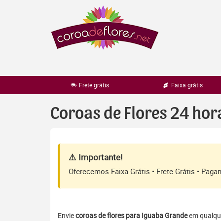
Pular
para
o
conteúdo
Frete grátis
Faixa grátis
Coroas de Flores 24 ho
⚠️ Importante!
Oferecemos Faixa Grátis • Frete Grátis • Pag
Envie
coroas de flores para Iguaba Grande
em qualquer