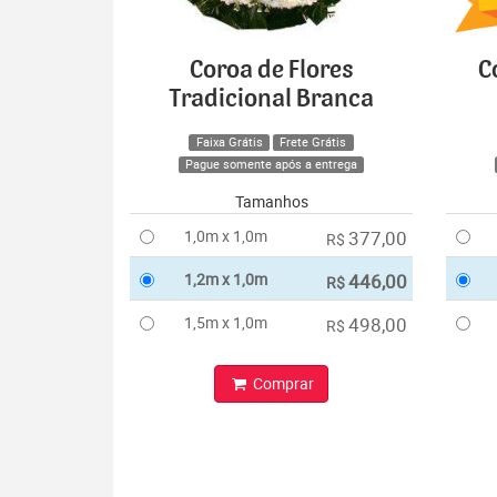
Coroa de Flores
C
Tradicional Branca
Faixa Grátis
Frete Grátis
Pague somente após a entrega
Tamanhos
1,0m x 1,0m
377,00
R$
1,2m x 1,0m
446,00
R$
1,5m x 1,0m
498,00
R$
Comprar