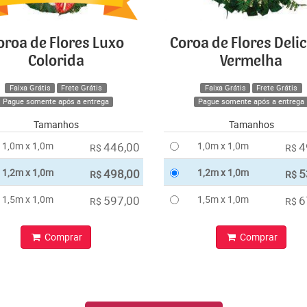
oroa de Flores Luxo
Coroa de Flores Deli
Colorida
Vermelha
Faixa Grátis
Frete Grátis
Faixa Grátis
Frete Grátis
Pague somente após a entrega
Pague somente após a entrega
Tamanhos
Tamanhos
1,0m x 1,0m
446,00
1,0m x 1,0m
4
R$
R$
1,2m x 1,0m
498,00
1,2m x 1,0m
5
R$
R$
1,5m x 1,0m
597,00
1,5m x 1,0m
6
R$
R$
Comprar
Comprar