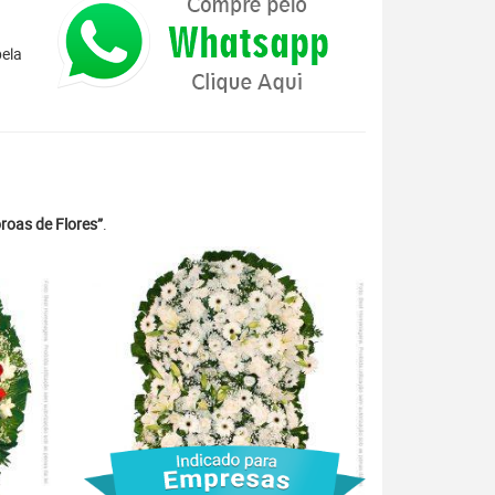
pela
roas de Flores”
.