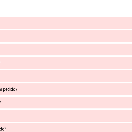
?
um pedido?
?
nde?