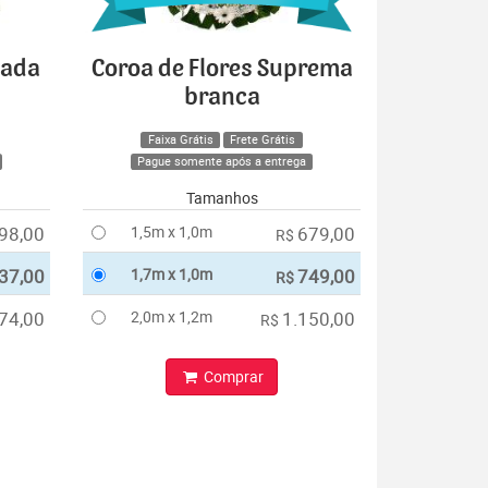
cada
Coroa de Flores Suprema
branca
Faixa Grátis
Frete Grátis
Pague somente após a entrega
Tamanhos
98,00
1,5m x 1,0m
679,00
R$
37,00
1,7m x 1,0m
749,00
R$
74,00
2,0m x 1,2m
1.150,00
R$
Comprar