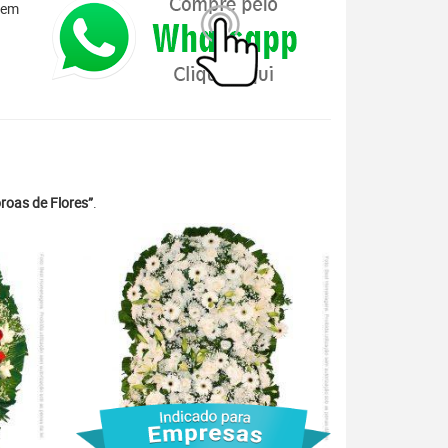
 em
roas de Flores”
.