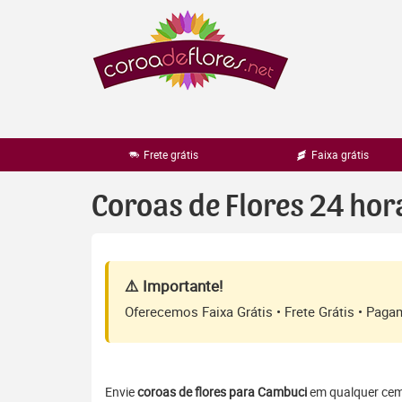
Pular
para
o
conteúdo
Frete grátis
Faixa grátis
Coroas de Flores 24 ho
⚠️ Importante!
Oferecemos Faixa Grátis • Frete Grátis • Pag
Envie
coroas de flores para Cambuci
em qualquer cemit