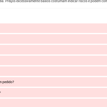
dia. Preços excessivamente baixos costumam indicar riscos e podem co
um pedido?
?