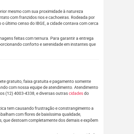
terior mesmo com sua proximidade à natureza
ntato com franzidos rios e cachoeiras. Rodeada por
do o último censo do IBGE, a cidade contava com cerca
gens feitas com ternura. Para garantir a entrega
oporcionando conforto e serenidade em instantes que
rete gratuito, faixa gratuita e pagamento somente
alando com nossa equipe de atendimento. Atendimento
os (12) 4003-4338, e diversas outras
cidades
do
rática tem causando frustração e constrangimento a
rabalham com flores de baixíssima qualidade,
os, que destoam completamente dos demais e expõem