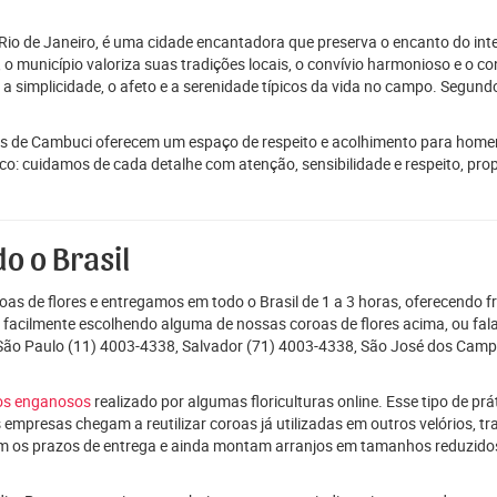
Rio de Janeiro, é uma cidade encantadora que preserva o encanto do in
 município valoriza suas tradições locais, o convívio harmonioso e o co
 a simplicidade, o afeto e a serenidade típicos da vida no campo. Segun
s de Cambuci oferecem um espaço de respeito e acolhimento para homena
osco: cuidamos de cada detalhe com atenção, sensibilidade e respeito, pr
o o Brasil
as de flores e entregamos em todo o Brasil de 1 a 3 horas, oferecendo f
e facilmente escolhendo alguma de nossas coroas de flores acima, ou f
 São Paulo (11) 4003-4338, Salvador (71) 4003-4338, São José dos Camp
ços enganosos
realizado por algumas floriculturas online. Esse tipo de p
 empresas chegam a reutilizar coroas já utilizadas em outros velórios, t
m os prazos de entrega e ainda montam arranjos em tamanhos reduzid