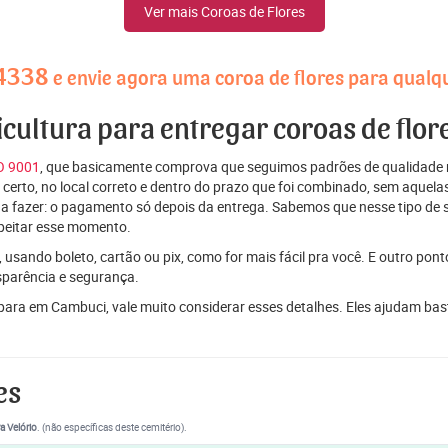
Ver mais Coroas de Flores
4338
e envie agora uma coroa de flores para qual
ricultura para entregar coroas de flo
SO 9001
, que basicamente comprova que seguimos padrões de qualidade r
ito certo, no local correto e dentro do prazo que foi combinado, sem aqu
 a fazer: o pagamento só depois da entrega. Sabemos que nesse tipo de 
peitar esse momento.
 usando boleto, cartão ou pix, como for mais fácil pra você. E outro pon
sparência e segurança.
 para em Cambuci, vale muito considerar esses detalhes. Eles ajudam ba
es
a Velório
. (não específicas deste cemitério).