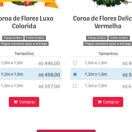
oroa de Flores Luxo
Coroa de Flores Deli
Colorida
Vermelha
Faixa Grátis
Frete Grátis
Faixa Grátis
Frete Grátis
Pague somente após a entrega
Pague somente após a entrega
Tamanhos
Tamanhos
1,0m x 1,0m
446,00
1,0m x 1,0m
4
R$
R$
1,2m x 1,0m
498,00
1,2m x 1,0m
5
R$
R$
1,5m x 1,0m
597,00
1,5m x 1,0m
6
R$
R$
Comprar
Comprar