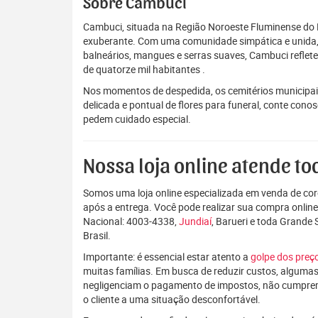
Sobre Cambuci
Cambuci, situada na Região Noroeste Fluminense do 
exuberante. Com uma comunidade simpática e unida, o
balneários, mangues e serras suaves, Cambuci reflete
de quatorze mil habitantes .
Nos momentos de despedida, os cemitérios municipai
delicada e pontual de flores para funeral, conte con
pedem cuidado especial.
Nossa loja online atende tod
Somos uma loja online especializada em venda de coro
após a entrega. Você pode realizar sua compra onlin
Nacional: 4003-4338,
Jundiaí
, Barueri e toda Grande
Brasil.
Importante: é essencial estar atento a
golpe dos pre
muitas famílias. Em busca de reduzir custos, algumas
negligenciam o pagamento de impostos, não cumpre
o cliente a uma situação desconfortável.