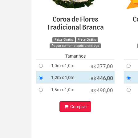
Coroa de Flores
C
Tradicional Branca
Faixa Grátis
Frete Grátis
Pague somente após a entrega
Tamanhos
1,0m x 1,0m
377,00
R$
1,2m x 1,0m
446,00
R$
1,5m x 1,0m
498,00
R$
Comprar