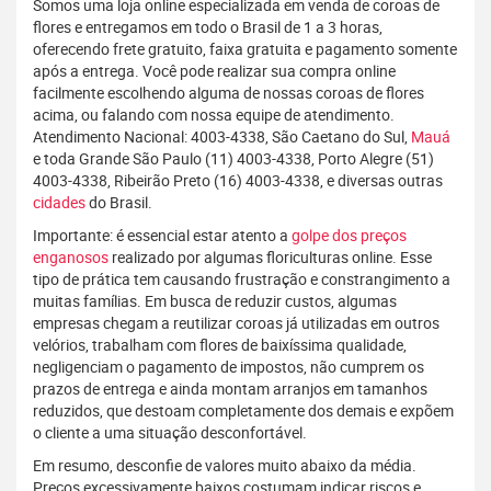
Somos uma loja online especializada em venda de coroas de
flores e entregamos em todo o Brasil de 1 a 3 horas,
oferecendo frete gratuito, faixa gratuita e pagamento somente
após a entrega. Você pode realizar sua compra online
facilmente escolhendo alguma de nossas coroas de flores
acima, ou falando com nossa equipe de atendimento.
Atendimento Nacional: 4003-4338, São Caetano do Sul,
Mauá
e toda Grande São Paulo (11) 4003-4338, Porto Alegre (51)
4003-4338, Ribeirão Preto (16) 4003-4338, e diversas outras
cidades
do Brasil.
Importante: é essencial estar atento a
golpe dos preços
enganosos
realizado por algumas floriculturas online. Esse
tipo de prática tem causando frustração e constrangimento a
muitas famílias. Em busca de reduzir custos, algumas
empresas chegam a reutilizar coroas já utilizadas em outros
velórios, trabalham com flores de baixíssima qualidade,
negligenciam o pagamento de impostos, não cumprem os
prazos de entrega e ainda montam arranjos em tamanhos
reduzidos, que destoam completamente dos demais e expõem
o cliente a uma situação desconfortável.
Em resumo, desconfie de valores muito abaixo da média.
Preços excessivamente baixos costumam indicar riscos e