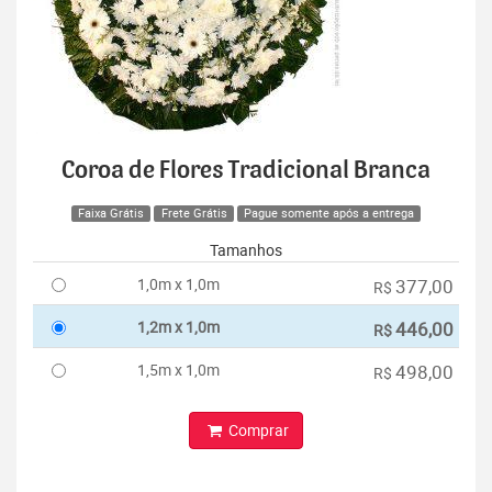
Coroa de Flores Tradicional Branca
Faixa Grátis
Frete Grátis
Pague somente após a entrega
Tamanhos
1,0m x 1,0m
377,00
R$
1,2m x 1,0m
446,00
R$
1,5m x 1,0m
498,00
R$
Comprar