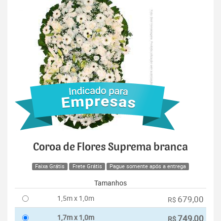
Coroa de Flores Suprema branca
Faixa Grátis
Frete Grátis
Pague somente após a entrega
Tamanhos
1,5m x 1,0m
679,00
R$
1,7m x 1,0m
749,00
R$