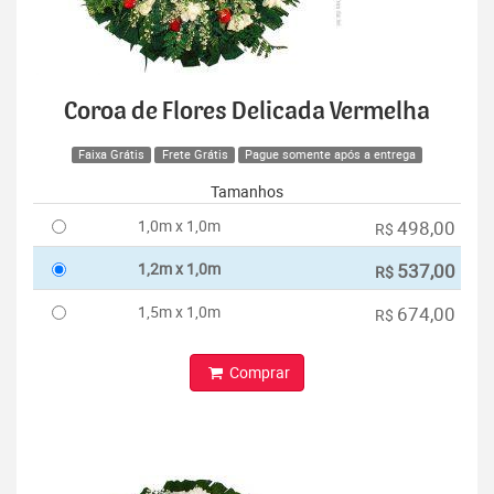
Coroa de Flores Delicada Vermelha
Faixa Grátis
Frete Grátis
Pague somente após a entrega
Tamanhos
1,0m x 1,0m
498,00
R$
1,2m x 1,0m
537,00
R$
1,5m x 1,0m
674,00
R$
Comprar