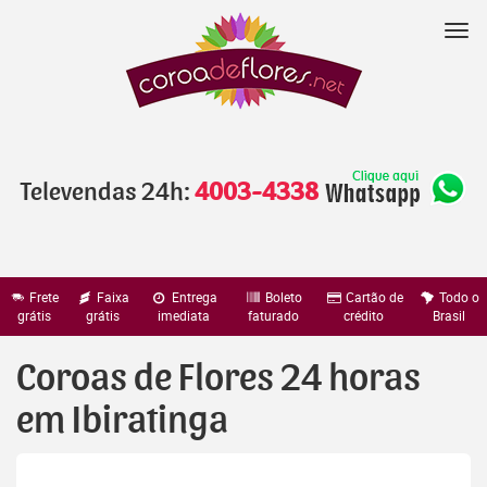
Pular
para
Nav
o
conteúdo
Televendas 24h:
4003-4338
Frete
Faixa
Entrega
Boleto
Cartão de
Todo o
grátis
grátis
imediata
faturado
crédito
Brasil
Coroas de Flores 24 horas
em Ibiratinga