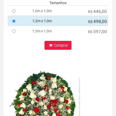
Tamanhos
1,0m x 1,0m
446,00
R$
1,2m x 1,0m
498,00
R$
1,5m x 1,0m
597,00
R$
Comprar