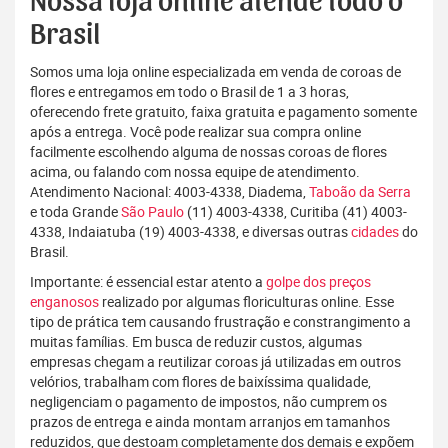
Nossa loja online atende todo o
Brasil
Somos uma loja online especializada em venda de coroas de
flores e entregamos em todo o Brasil de 1 a 3 horas,
oferecendo frete gratuito, faixa gratuita e pagamento somente
após a entrega. Você pode realizar sua compra online
facilmente escolhendo alguma de nossas coroas de flores
acima, ou falando com nossa equipe de atendimento.
Atendimento Nacional: 4003-4338, Diadema,
Taboão da Serra
e toda Grande
São Paulo
(11) 4003-4338, Curitiba (41) 4003-
4338, Indaiatuba (19) 4003-4338, e diversas outras
cidades
do
Brasil.
Importante: é essencial estar atento a
golpe dos preços
enganosos
realizado por algumas floriculturas online. Esse
tipo de prática tem causando frustração e constrangimento a
muitas famílias. Em busca de reduzir custos, algumas
empresas chegam a reutilizar coroas já utilizadas em outros
velórios, trabalham com flores de baixíssima qualidade,
negligenciam o pagamento de impostos, não cumprem os
prazos de entrega e ainda montam arranjos em tamanhos
reduzidos, que destoam completamente dos demais e expõem