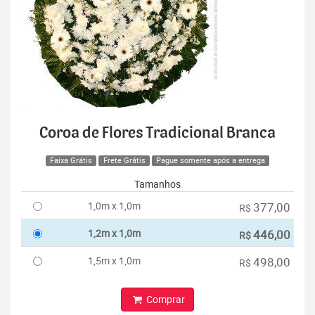
Coroa de Flores Tradicional Branca
Faixa Grátis
Frete Grátis
Pague somente após a entrega
Tamanhos
1,0m x 1,0m
377,00
R$
1,2m x 1,0m
446,00
R$
1,5m x 1,0m
498,00
R$
Comprar