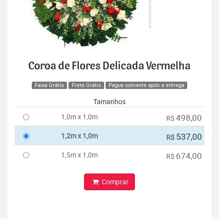
Coroa de Flores Delicada Vermelha
Faixa Grátis
Frete Grátis
Pague somente após a entrega
Tamanhos
1,0m x 1,0m
498,00
R$
1,2m x 1,0m
537,00
R$
1,5m x 1,0m
674,00
R$
Comprar