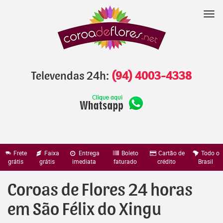
Pular
para
Nav
o
conteúdo
Televendas 24h:
(94) 4003-4338
Frete
Faixa
Entrega
Boleto
Cartão de
Todo o
grátis
grátis
imediata
faturado
crédito
Brasil
Coroas de Flores 24 horas
em São Félix do Xingu