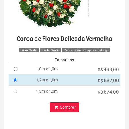
Coroa de Flores Delicada Vermelha
Faixa Grátis
Frete Grátis
Pague somente após a entrega
Tamanhos
1,0m x 1,0m
498,00
R$
1,2m x 1,0m
537,00
R$
1,5m x 1,0m
674,00
R$
Comprar