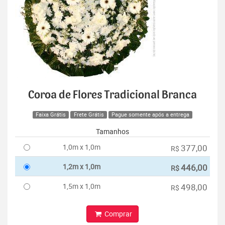
Coroa de Flores Tradicional Branca
Faixa Grátis
Frete Grátis
Pague somente após a entrega
Tamanhos
1,0m x 1,0m
377,00
R$
1,2m x 1,0m
446,00
R$
1,5m x 1,0m
498,00
R$
Comprar