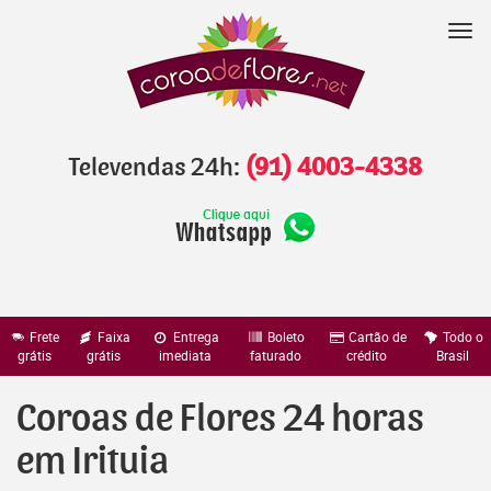
Pular
para
Nav
o
conteúdo
Televendas 24h:
(91) 4003-4338
Frete
Faixa
Entrega
Boleto
Cartão de
Todo o
grátis
grátis
imediata
faturado
crédito
Brasil
Coroas de Flores 24 horas
em Irituia