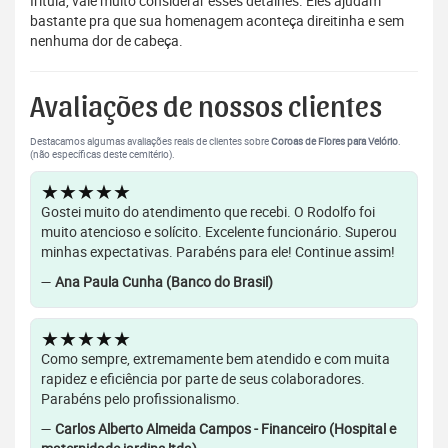
Irituia, vale muito considerar esses detalhes. Eles ajudam
bastante pra que sua homenagem aconteça direitinha e sem
nenhuma dor de cabeça.
Avaliações de nossos clientes
Destacamos algumas avaliações reais de clientes sobre
Coroas de Flores para Velório
.
(não específicas deste cemitério).
★★★★★
Gostei muito do atendimento que recebi. O Rodolfo foi
muito atencioso e solícito. Excelente funcionário. Superou
minhas expectativas. Parabéns para ele! Continue assim!
—
Ana Paula Cunha (Banco do Brasil)
★★★★★
Como sempre, extremamente bem atendido e com muita
rapidez e eficiência por parte de seus colaboradores.
Parabéns pelo profissionalismo.
—
Carlos Alberto Almeida Campos - Financeiro (Hospital e