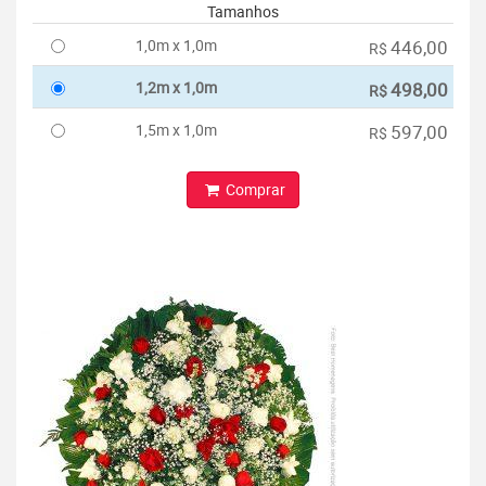
Tamanhos
1,0m x 1,0m
446,00
R$
1,2m x 1,0m
498,00
R$
1,5m x 1,0m
597,00
R$
Comprar