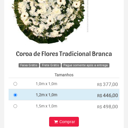
Coroa de Flores Tradicional Branca
Faixa Grátis
Frete Grátis
Pague somente após a entrega
Tamanhos
1,0m x 1,0m
377,00
R$
1,2m x 1,0m
446,00
R$
1,5m x 1,0m
498,00
R$
Comprar