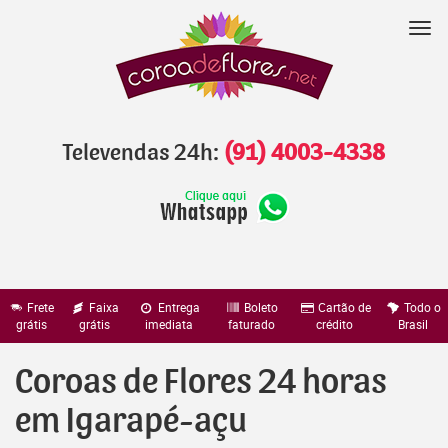
Pular
para
Nav
o
conteúdo
Televendas 24h:
(91) 4003-4338
Frete
Faixa
Entrega
Boleto
Cartão de
Todo o
grátis
grátis
imediata
faturado
crédito
Brasil
Coroas de Flores 24 horas
em Igarapé-açu