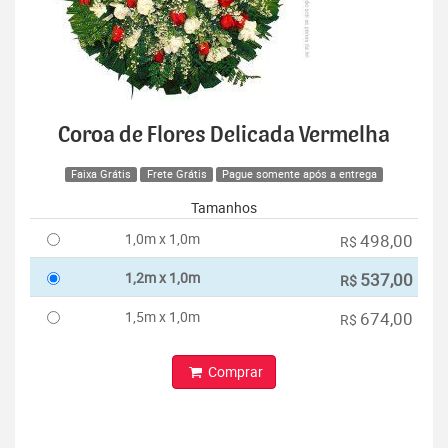
Coroa de Flores Delicada Vermelha
Faixa Grátis
Frete Grátis
Pague somente após a entrega
Tamanhos
1,0m x 1,0m
498,00
R$
1,2m x 1,0m
537,00
R$
1,5m x 1,0m
674,00
R$
Comprar