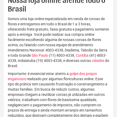
Nossa loja online atende todo o
Brasil
Somos uma loja online especializada em venda de coroas de
flores e entregamos em todo o Brasil de 1 a 3 horas,
oferecendo frete gratuito, faixa gratuita e pagamento somente
após a entrega. Você pode realizar sua compra online
facilmente escolhendo alguma de nossas coroas de flores
acima, ou falando com nossa equipe de atendimento.
Atendimento Nacional: 4003-4338, Diadema, Taboão da Serra
e toda Grande
São Paulo
(11) 4003-4338,
Curitiba
(41) 4003-
4338, Indaiatuba (19) 4003-4338, e diversas outras
cidades
do
Brasil.
Importante: é essencial estar atento a
golpe dos preços
enganosos
realizado por algumas floriculturas online. Esse
tipo de prática tem causando frustração e constrangimento a
muitas famílias. Em busca de reduzir custos, algumas
empresas chegam a reutilizar coroas já utilizadas em outros
velórios, trabalham com flores de baixíssima qualidade,
negligenciam o pagamento de impostos, não cumprem os
prazos de entrega e ainda montam arranjos em tamanhos
reduzidos, que destoam completamente dos demais e expõem