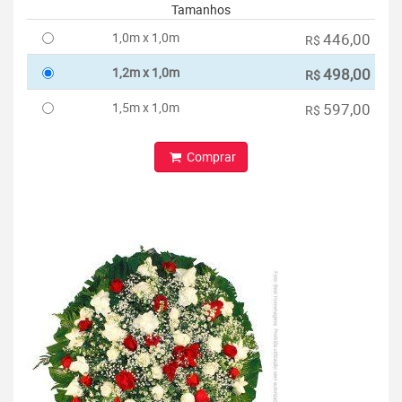
Tamanhos
1,0m x 1,0m
446,00
R$
1,2m x 1,0m
498,00
R$
1,5m x 1,0m
597,00
R$
Comprar