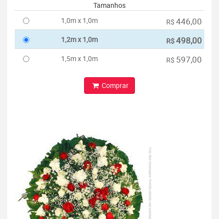
Tamanhos
1,0m x 1,0m
446,00
R$
1,2m x 1,0m
498,00
R$
1,5m x 1,0m
597,00
R$
Comprar