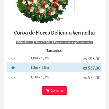
Coroa de Flores Delicada Vermelha
Faixa Grátis
Frete Grátis
Pague somente após a entrega
Tamanhos
1,0m x 1,0m
498,00
R$
1,2m x 1,0m
537,00
R$
1,5m x 1,0m
674,00
R$
Comprar