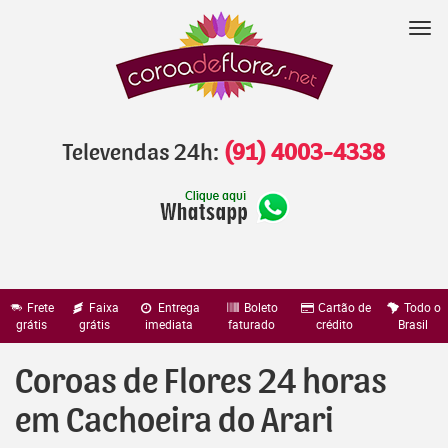
Pular
para
Nav
o
conteúdo
Televendas 24h:
(91) 4003-4338
Frete
Faixa
Entrega
Boleto
Cartão de
Todo o
grátis
grátis
imediata
faturado
crédito
Brasil
Coroas de Flores 24 horas
em Cachoeira do Arari