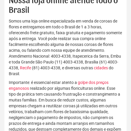
Nossa loja online atende todo o
Brasil
Somos uma loja online especializada em venda de coroas de
flores e entregamos em todo o Brasil de 1 a 3 horas,
oferecendo frete gratuito, faixa gratuita e pagamento somente
após a entrega. Você pode realizar sua compra online
facilmente escolhendo alguma de nossas coroas de flores
acima, ou falando com nossa equipe de atendimento.
Atendimento Nacional: 4003-4338, Itapecerica da Serra, Embu
e toda Grande São Paulo (11) 4003-4338, Brasília (61) 4003-
4338,
Recife
(81) 4003-4338, e diversas outras
cidades
do
Brasil.
Importante: é essencial estar atento a
golpe dos preços
enganosos
realizado por algumas floriculturas online. Esse
tipo de prática tem causando frustração e constrangimento a
muitas famílias. Em busca de reduzir custos, algumas
empresas chegam a reutilizar coroas já utilizadas em outros
velórios, trabalham com flores de baixíssima qualidade,
negligenciam o pagamento de impostos, não cumprem os
prazos de entrega e ainda montam arranjos em tamanhos
reduzidos, que destoam completamente dos demais e expõem