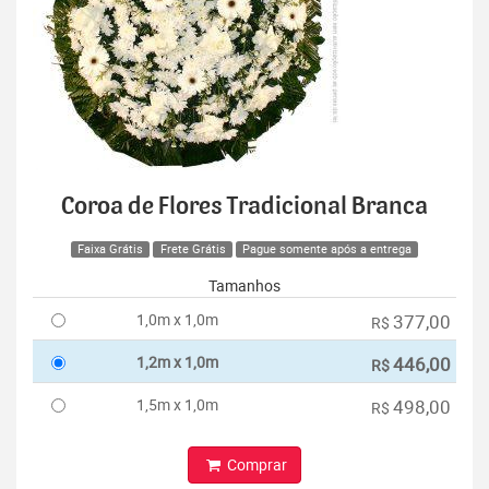
Coroa de Flores Tradicional Branca
Faixa Grátis
Frete Grátis
Pague somente após a entrega
Tamanhos
1,0m x 1,0m
377,00
R$
1,2m x 1,0m
446,00
R$
1,5m x 1,0m
498,00
R$
Comprar