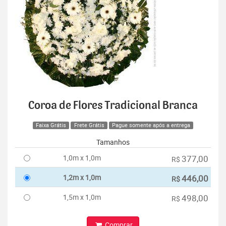
Coroa de Flores Tradicional Branca
Faixa Grátis
Frete Grátis
Pague somente após a entrega
Tamanhos
1,0m x 1,0m
377,00
R$
1,2m x 1,0m
446,00
R$
1,5m x 1,0m
498,00
R$
Comprar