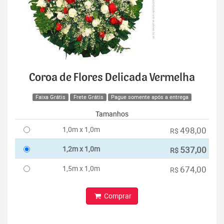
Coroa de Flores Delicada Vermelha
Faixa Grátis
Frete Grátis
Pague somente após a entrega
Tamanhos
1,0m x 1,0m
498,00
R$
1,2m x 1,0m
537,00
R$
1,5m x 1,0m
674,00
R$
Comprar