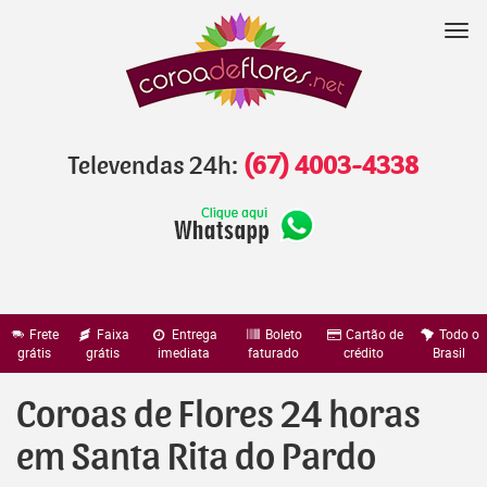
Pular
para
Nav
o
conteúdo
Televendas 24h:
(67) 4003-4338
Frete
Faixa
Entrega
Boleto
Cartão de
Todo o
grátis
grátis
imediata
faturado
crédito
Brasil
Coroas de Flores 24 horas
em Santa Rita do Pardo