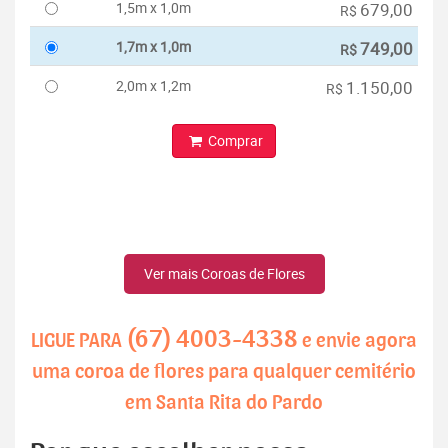
1,5m x 1,0m
679,00
R$
1,7m x 1,0m
749,00
R$
2,0m x 1,2m
1.150,00
R$
Comprar
Ver mais Coroas de Flores
(67) 4003-4338
LIGUE PARA
e envie agora
uma coroa de flores para qualquer cemitério
em Santa Rita do Pardo