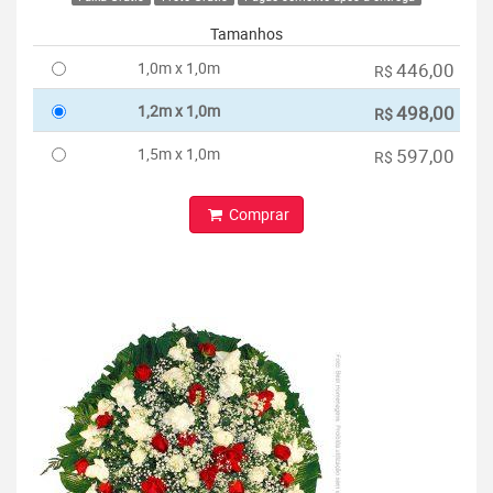
Tamanhos
1,0m x 1,0m
446,00
R$
1,2m x 1,0m
498,00
R$
1,5m x 1,0m
597,00
R$
Comprar