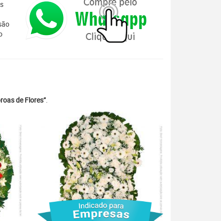
es
são
o
roas de Flores”
.