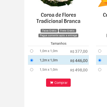
Coroa de Flores
C
Tradicional Branca
Faixa Grátis
Frete Grátis
Pague somente após a entrega
Tamanhos
1,0m x 1,0m
377,00
R$
1,2m x 1,0m
446,00
R$
1,5m x 1,0m
498,00
R$
Comprar