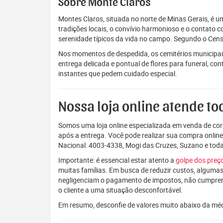
Sobre Monte Claros
Montes Claros, situada no norte de Minas Gerais, é u
tradições locais, o convívio harmonioso e o contato c
serenidade típicos da vida no campo. Segundo o Cens
Nos momentos de despedida, os cemitérios municipai
entrega delicada e pontual de flores para funeral, c
instantes que pedem cuidado especial.
Nossa loja online atende tod
Somos uma loja online especializada em venda de coro
após a entrega. Você pode realizar sua compra onlin
Nacional: 4003-4338, Mogi das Cruzes, Suzano e to
Importante: é essencial estar atento a
golpe dos pre
muitas famílias. Em busca de reduzir custos, algumas
negligenciam o pagamento de impostos, não cumpre
o cliente a uma situação desconfortável.
Em resumo, desconfie de valores muito abaixo da mé