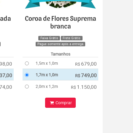
cada
Coroa de Flores Suprema
branca
Faixa Grátis
Frete Grátis
Pague somente após a entrega
Tamanhos
98,00
1,5m x 1,0m
679,00
R$
37,00
1,7m x 1,0m
749,00
R$
74,00
2,0m x 1,2m
1.150,00
R$
Comprar