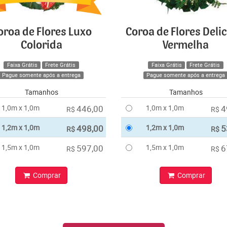
oroa de Flores Luxo
Coroa de Flores Deli
Colorida
Vermelha
Faixa Grátis
Frete Grátis
Faixa Grátis
Frete Grátis
Pague somente após a entrega
Pague somente após a entrega
Tamanhos
Tamanhos
1,0m x 1,0m
446,00
1,0m x 1,0m
4
R$
R$
1,2m x 1,0m
498,00
1,2m x 1,0m
5
R$
R$
1,5m x 1,0m
597,00
1,5m x 1,0m
6
R$
R$
Comprar
Comprar