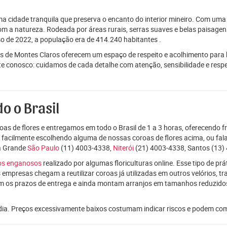
ma cidade tranquila que preserva o encanto do interior mineiro. Com um
om a natureza. Rodeada por áreas rurais, serras suaves e belas paisagens,
o de 2022, a população era de 414.240 habitantes .
s de Montes Claros oferecem um espaço de respeito e acolhimento para 
onte conosco: cuidamos de cada detalhe com atenção, sensibilidade e res
o o Brasil
as de flores e entregamos em todo o Brasil de 1 a 3 horas, oferecendo f
e facilmente escolhendo alguma de nossas coroas de flores acima, ou f
da Grande
São Paulo
(11) 4003-4338,
Niterói
(21) 4003-4338, Santos (13) 
ços enganosos
realizado por algumas floriculturas online. Esse tipo de p
 empresas chegam a reutilizar coroas já utilizadas em outros velórios, t
m os prazos de entrega e ainda montam arranjos em tamanhos reduzid
dia. Preços excessivamente baixos costumam indicar riscos e podem co