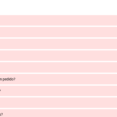
um pedido?
?
s?