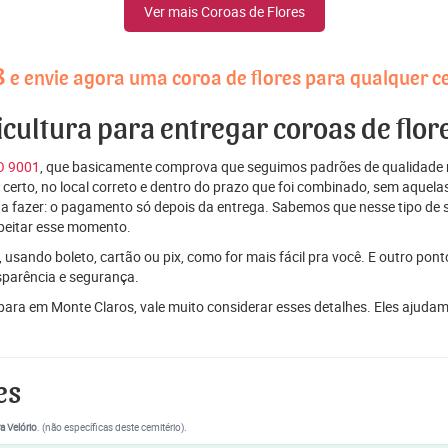
Ver mais Coroas de Flores
8
e envie agora uma coroa de flores para qualquer c
icultura para entregar coroas de flo
SO 9001
, que basicamente comprova que seguimos padrões de qualidade r
ito certo, no local correto e dentro do prazo que foi combinado, sem aqu
 a fazer: o pagamento só depois da entrega. Sabemos que nesse tipo de 
peitar esse momento.
 usando boleto, cartão ou pix, como for mais fácil pra você. E outro pon
sparência e segurança.
 para em Monte Claros, vale muito considerar esses detalhes. Eles aju
es
a Velório
. (não específicas deste cemitério).