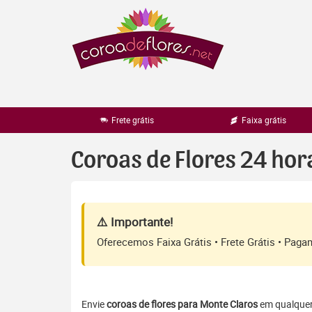
Pular
para
o
conteúdo
Frete grátis
Faixa grátis
Coroas de Flores 24 ho
⚠️ Importante!
Oferecemos Faixa Grátis • Frete Grátis • Pag
Envie
coroas de flores para Monte Claros
em qualquer 