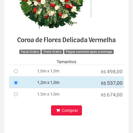
Coroa de Flores Delicada Vermelha
Faixa Grátis
Frete Grátis
Pague somente após a entrega
Tamanhos
1,0m x 1,0m
498,00
R$
1,2m x 1,0m
537,00
R$
1,5m x 1,0m
674,00
R$
Comprar