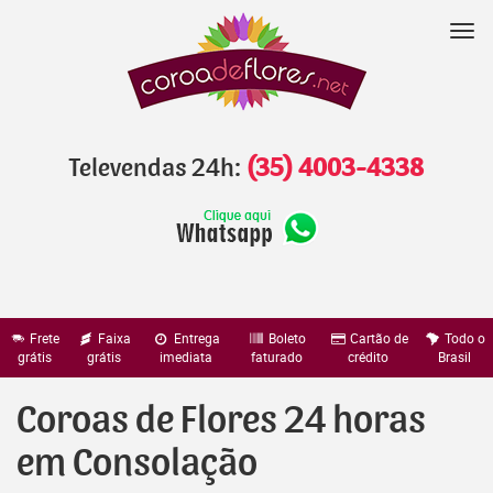
Pular
para
Nav
o
conteúdo
Televendas 24h:
(35) 4003-4338
Frete
Faixa
Entrega
Boleto
Cartão de
Todo o
grátis
grátis
imediata
faturado
crédito
Brasil
Coroas de Flores 24 horas
em Consolação