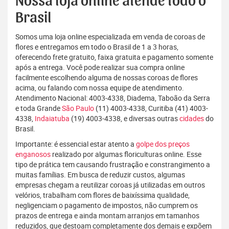
Nossa loja online atende todo o
Brasil
Somos uma loja online especializada em venda de coroas de
flores e entregamos em todo o Brasil de 1 a 3 horas,
oferecendo frete gratuito, faixa gratuita e pagamento somente
após a entrega. Você pode realizar sua compra online
facilmente escolhendo alguma de nossas coroas de flores
acima, ou falando com nossa equipe de atendimento.
Atendimento Nacional: 4003-4338, Diadema, Taboão da Serra
e toda Grande
São Paulo
(11) 4003-4338, Curitiba (41) 4003-
4338,
Indaiatuba
(19) 4003-4338, e diversas outras
cidades
do
Brasil.
Importante: é essencial estar atento a
golpe dos preços
enganosos
realizado por algumas floriculturas online. Esse
tipo de prática tem causando frustração e constrangimento a
muitas famílias. Em busca de reduzir custos, algumas
empresas chegam a reutilizar coroas já utilizadas em outros
velórios, trabalham com flores de baixíssima qualidade,
negligenciam o pagamento de impostos, não cumprem os
prazos de entrega e ainda montam arranjos em tamanhos
reduzidos, que destoam completamente dos demais e expõem