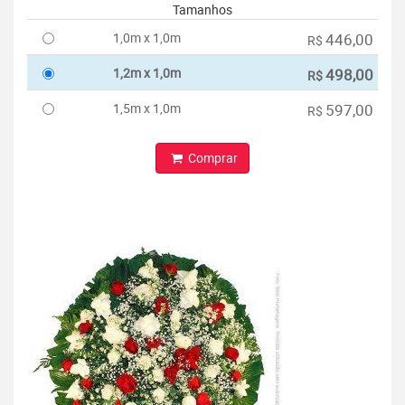
Tamanhos
1,0m x 1,0m
446,00
R$
1,2m x 1,0m
498,00
R$
1,5m x 1,0m
597,00
R$
Comprar