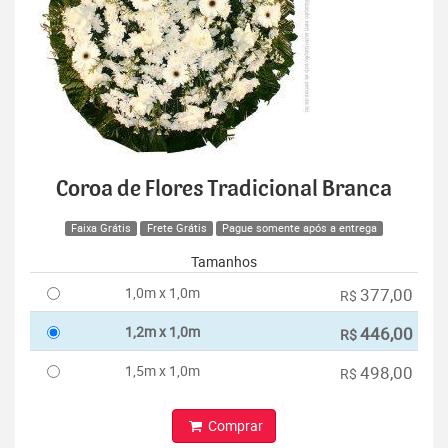
Coroa de Flores Tradicional Branca
Faixa Grátis
Frete Grátis
Pague somente após a entrega
Tamanhos
1,0m x 1,0m
377,00
R$
1,2m x 1,0m
446,00
R$
1,5m x 1,0m
498,00
R$
Comprar