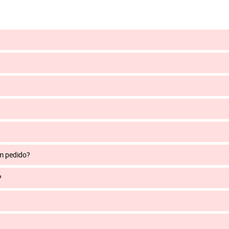
um pedido?
?