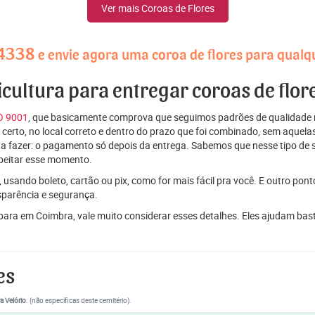
Ver mais Coroas de Flores
-4338
e envie agora uma coroa de flores para qual
ricultura para entregar coroas de flo
SO 9001
, que basicamente comprova que seguimos padrões de qualidade r
ito certo, no local correto e dentro do prazo que foi combinado, sem aqu
 a fazer: o pagamento só depois da entrega. Sabemos que nesse tipo de 
peitar esse momento.
 usando boleto, cartão ou pix, como for mais fácil pra você. E outro pon
sparência e segurança.
 para em Coimbra, vale muito considerar esses detalhes. Eles ajudam ba
es
a Velório
. (não específicas deste cemitério).