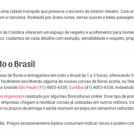
 uma cidade tranquila que preserva o encanto do interior mineiro. Com 
om a natureza. Rodeada por áreas rurais, serras suaves e belas paisagens,
s de Coimbra oferecem um espaço de respeito e acolhimento para homena
osco: cuidamos de cada detalhe com atenção, sensibilidade e respeito, pr
o o Brasil
as de flores e entregamos em todo o Brasil de 1 a 3 horas, oferecendo f
e facilmente escolhendo alguma de nossas coroas de flores acima, ou f
oda Grande
São Paulo
(11) 4003-4338,
Curitiba
(41) 4003-4338, Indaiatuba
ços enganosos
realizado por algumas floriculturas online. Esse tipo de p
 empresas chegam a reutilizar coroas já utilizadas em outros velórios, t
m os prazos de entrega e ainda montam arranjos em tamanhos reduzid
dia. Preços excessivamente baixos costumam indicar riscos e podem co