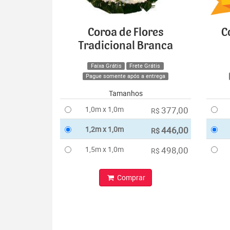
Coroa de Flores
C
Tradicional Branca
Faixa Grátis
Frete Grátis
Pague somente após a entrega
Tamanhos
1,0m x 1,0m
377,00
R$
1,2m x 1,0m
446,00
R$
1,5m x 1,0m
498,00
R$
Comprar