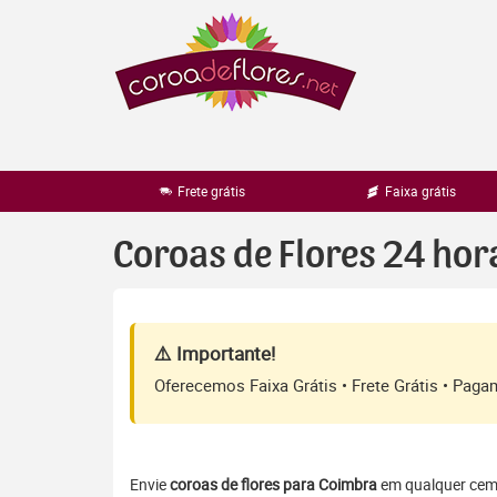
Pular
para
o
conteúdo
Frete grátis
Faixa grátis
Coroas de Flores 24 ho
⚠️ Importante!
Oferecemos Faixa Grátis • Frete Grátis • Pag
Envie
coroas de flores para Coimbra
em qualquer cemit