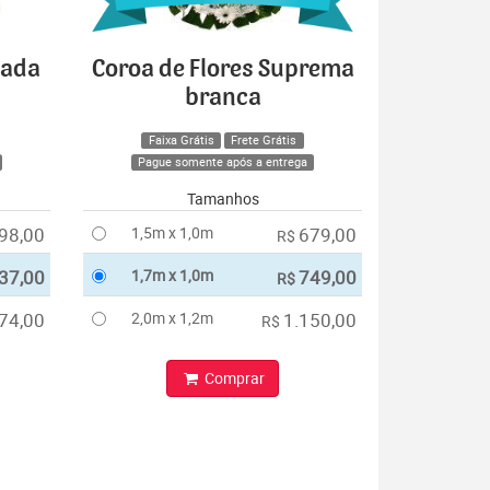
cada
Coroa de Flores Suprema
branca
Faixa Grátis
Frete Grátis
Pague somente após a entrega
Tamanhos
98,00
1,5m x 1,0m
679,00
R$
37,00
1,7m x 1,0m
749,00
R$
74,00
2,0m x 1,2m
1.150,00
R$
Comprar