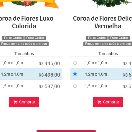
oroa de Flores Luxo
Coroa de Flores Deli
Colorida
Vermelha
Faixa Grátis
Frete Grátis
Faixa Grátis
Frete Grátis
Pague somente após a entrega
Pague somente após a entrega
Tamanhos
Tamanhos
1,0m x 1,0m
446,00
1,0m x 1,0m
4
R$
R$
1,2m x 1,0m
498,00
1,2m x 1,0m
5
R$
R$
1,5m x 1,0m
597,00
1,5m x 1,0m
6
R$
R$
Comprar
Comprar