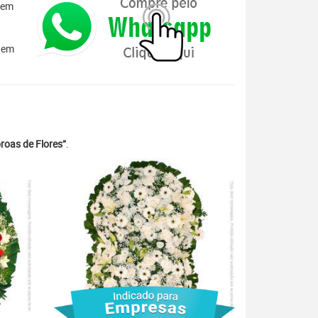
 em
s em
roas de Flores”
.