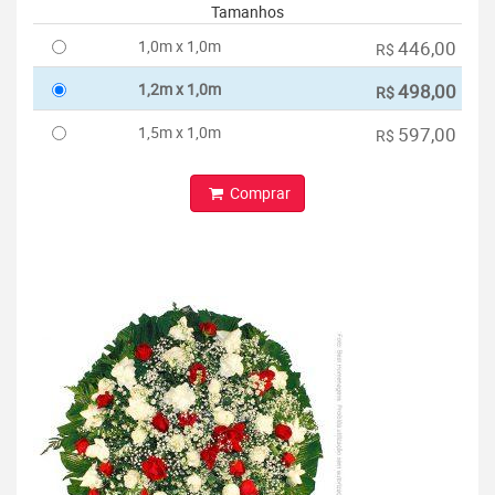
Tamanhos
1,0m x 1,0m
446,00
R$
1,2m x 1,0m
498,00
R$
1,5m x 1,0m
597,00
R$
Comprar