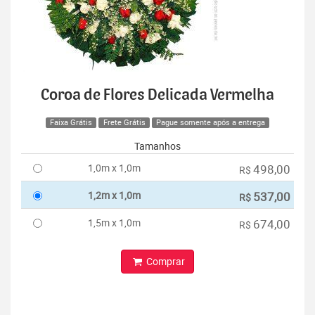
Coroa de Flores Delicada Vermelha
Faixa Grátis
Frete Grátis
Pague somente após a entrega
Tamanhos
1,0m x 1,0m
498,00
R$
1,2m x 1,0m
537,00
R$
1,5m x 1,0m
674,00
R$
Comprar