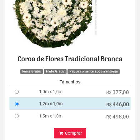
Coroa de Flores Tradicional Branca
Faixa Grátis
Frete Grátis
Pague somente após a entrega
Tamanhos
1,0m x 1,0m
377,00
R$
1,2m x 1,0m
446,00
R$
1,5m x 1,0m
498,00
R$
Comprar