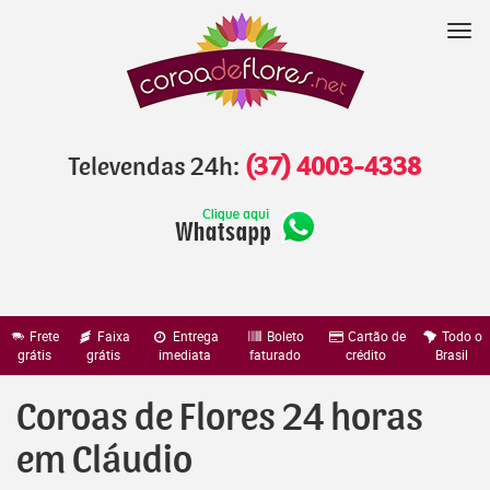
Pular
para
Nav
o
conteúdo
Televendas 24h:
(37) 4003-4338
Frete
Faixa
Entrega
Boleto
Cartão de
Todo o
grátis
grátis
imediata
faturado
crédito
Brasil
Coroas de Flores 24 horas
em Cláudio