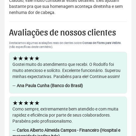
Cláudio, vale muito considerar esses detalhes. Eles ajudam
bastante pra que sua homenagem aconteça direitinha e sem
nenhuma dor de cabeça.
Avaliações de nossos clientes
Destacamos algumas avaliações reais de clientes sobre
Coroas de Flores para Velório
.
(não específicas deste cemitério).
★★★★★
Gostei muito do atendimento que recebi. O Rodolfo foi
muito atencioso e solícito. Excelente funcionário. Superou
minhas expectativas. Parabéns para ele! Continue assim!
—
Ana Paula Cunha (Banco do Brasil)
★★★★★
Como sempre, extremamente bem atendido e com muita
rapidez e eficiência por parte de seus colaboradores.
Parabéns pelo profissionalismo.
—
Carlos Alberto Almeida Campos - Financeiro (Hospital e