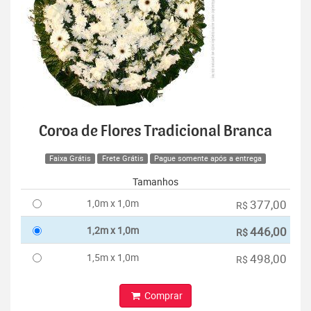
Coroa de Flores Tradicional Branca
Faixa Grátis
Frete Grátis
Pague somente após a entrega
Tamanhos
1,0m x 1,0m
377,00
R$
1,2m x 1,0m
446,00
R$
1,5m x 1,0m
498,00
R$
Comprar