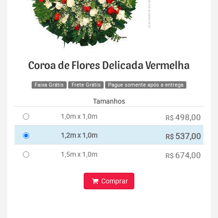
Coroa de Flores Delicada Vermelha
Faixa Grátis
Frete Grátis
Pague somente após a entrega
Tamanhos
1,0m x 1,0m
498,00
R$
1,2m x 1,0m
537,00
R$
1,5m x 1,0m
674,00
R$
Comprar