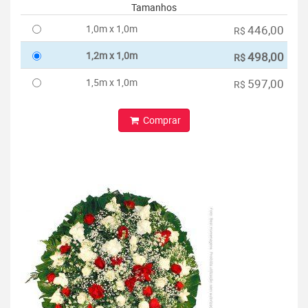
Tamanhos
1,0m x 1,0m
446,00
R$
1,2m x 1,0m
498,00
R$
1,5m x 1,0m
597,00
R$
Comprar