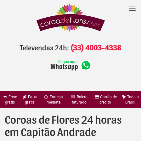
Pular
para
Nav
o
conteúdo
Televendas 24h:
(33) 4003-4338
Frete
Faixa
Entrega
Boleto
Cartão de
Todo o
grátis
grátis
imediata
faturado
crédito
Brasil
Coroas de Flores 24 horas
em Capitão Andrade