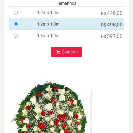
Tamanhos
1,0m x 1,0m
446,00
R$
1,2m x 1,0m
498,00
R$
1,5m x 1,0m
597,00
R$
Comprar