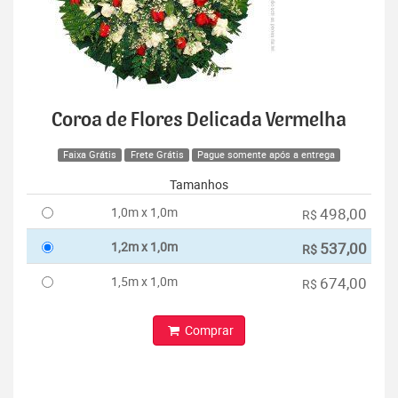
Coroa de Flores Delicada Vermelha
Faixa Grátis
Frete Grátis
Pague somente após a entrega
Tamanhos
1,0m x 1,0m
498,00
R$
1,2m x 1,0m
537,00
R$
1,5m x 1,0m
674,00
R$
Comprar