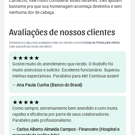
Camacho, vale muito considerar esses detalhes. Eles ajudam
bastante pra que sua homenagem aconteça direitinha e sem
nenhuma dor de cabeça.
Avaliações de nossos clientes
Destacamos algumas avaliações reais de clientes sobre
Coroas de Flores para Velório
.
(não específicas deste cemitério).
★★★★★
Gostei muito do atendimento que recebi. O Rodolfo foi
muito atencioso e solícito. Excelente funcionário. Superou
minhas expectativas. Parabéns para ele! Continue assim!
—
Ana Paula Cunha (Banco do Brasil)
★★★★★
Como sempre, extremamente bem atendido e com muita
rapidez e eficiência por parte de seus colaboradores.
Parabéns pelo profissionalismo.
—
Carlos Alberto Almeida Campos - Financeiro (Hospital e