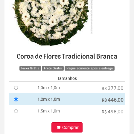
Coroa de Flores Tradicional Branca
Faixa Grátis
Frete Grátis
Pague somente após a entrega
Tamanhos
1,0m x 1,0m
377,00
R$
1,2m x 1,0m
446,00
R$
1,5m x 1,0m
498,00
R$
Comprar