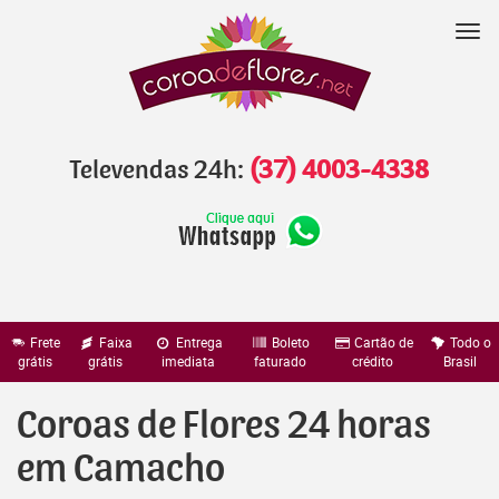
Pular
para
Nav
o
conteúdo
Televendas 24h:
(37) 4003-4338
Frete
Faixa
Entrega
Boleto
Cartão de
Todo o
grátis
grátis
imediata
faturado
crédito
Brasil
Coroas de Flores 24 horas
em Camacho