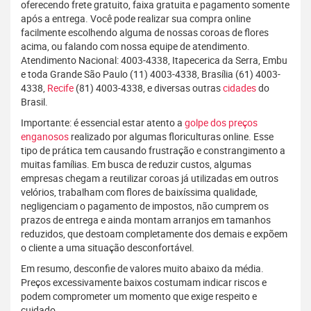
oferecendo frete gratuito, faixa gratuita e pagamento somente
após a entrega. Você pode realizar sua compra online
facilmente escolhendo alguma de nossas coroas de flores
acima, ou falando com nossa equipe de atendimento.
Atendimento Nacional: 4003-4338, Itapecerica da Serra, Embu
e toda Grande São Paulo (11) 4003-4338, Brasília (61) 4003-
4338,
Recife
(81) 4003-4338, e diversas outras
cidades
do
Brasil.
Importante: é essencial estar atento a
golpe dos preços
enganosos
realizado por algumas floriculturas online. Esse
tipo de prática tem causando frustração e constrangimento a
muitas famílias. Em busca de reduzir custos, algumas
empresas chegam a reutilizar coroas já utilizadas em outros
velórios, trabalham com flores de baixíssima qualidade,
negligenciam o pagamento de impostos, não cumprem os
prazos de entrega e ainda montam arranjos em tamanhos
reduzidos, que destoam completamente dos demais e expõem
o cliente a uma situação desconfortável.
Em resumo, desconfie de valores muito abaixo da média.
Preços excessivamente baixos costumam indicar riscos e
podem comprometer um momento que exige respeito e
cuidado.