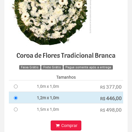
Coroa de Flores Tradicional Branca
Faixa Grátis
Frete Grátis
Pague somente após a entrega
Tamanhos
1,0m x 1,0m
377,00
R$
1,2m x 1,0m
446,00
R$
1,5m x 1,0m
498,00
R$
Comprar