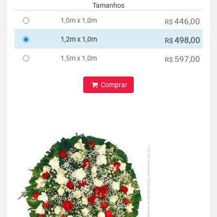
Tamanhos
1,0m x 1,0m
446,00
R$
1,2m x 1,0m
498,00
R$
1,5m x 1,0m
597,00
R$
Comprar