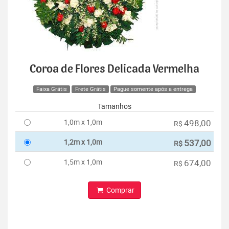
Coroa de Flores Delicada Vermelha
Faixa Grátis
Frete Grátis
Pague somente após a entrega
Tamanhos
1,0m x 1,0m
498,00
R$
1,2m x 1,0m
537,00
R$
1,5m x 1,0m
674,00
R$
Comprar