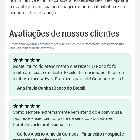
Botumirim, vale muito considerar esses detalhes. Eles ajudam
bastante pra que sua homenagem aconteça direitinha e sem
nenhuma dor de cabeça.
Avaliações de nossos clientes
Destacamos algumas avaliações reais de clientes sobre
Coroas de Flores para Velório
.
(não específicas deste cemitério).
★★★★★
Gostei muito do atendimento que recebi. O Rodolfo foi
muito atencioso e solícito. Excelente funcionário. Superou
minhas expectativas. Parabéns para ele! Continue assim!
—
Ana Paula Cunha (Banco do Brasil)
★★★★★
Como sempre, extremamente bem atendido e com muita
rapidez e eficiência por parte de seus colaboradores.
Parabéns pelo profissionalismo.
—
Carlos Alberto Almeida Campos - Financeiro (Hospital e