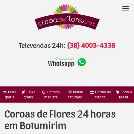
Pular
para
Nav
o
conteúdo
Televendas 24h:
(38) 4003-4338
Frete
Faixa
Entrega
Boleto
Cartão de
Todo o
grátis
grátis
imediata
faturado
crédito
Brasil
Coroas de Flores 24 horas
em Botumirim