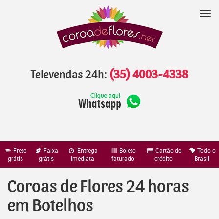
Pular
para
Nav
o
conteúdo
Televendas 24h:
(35) 4003-4338
Frete
Faixa
Entrega
Boleto
Cartão de
Todo o
grátis
grátis
imediata
faturado
crédito
Brasil
Coroas de Flores 24 horas
em Botelhos