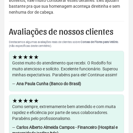
Botelhos, vale muito considerar esses detalhes. Eles ajudam
bastante pra que sua homenagem aconteça direitinha e sem
nenhuma dor de cabeça.
Avaliações de nossos clientes
Destacamos algumas avaliações reais de clientes sobre
Coroas de Flores para Velório
.
(não específicas deste cemitério).
★★★★★
Gostei muito do atendimento que recebi. O Rodolfo foi
muito atencioso e solícito. Excelente funcionário. Superou
minhas expectativas. Parabéns para ele! Continue assim!
—
Ana Paula Cunha (Banco do Brasil)
★★★★★
Como sempre, extremamente bem atendido e com muita
rapidez e eficiência por parte de seus colaboradores.
Parabéns pelo profissionalismo.
—
Carlos Alberto Almeida Campos - Financeiro (Hospital e