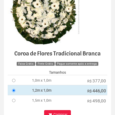
Coroa de Flores Tradicional Branca
Faixa Grátis
Frete Grátis
Pague somente após a entrega
Tamanhos
1,0m x 1,0m
377,00
R$
1,2m x 1,0m
446,00
R$
1,5m x 1,0m
498,00
R$
Comprar