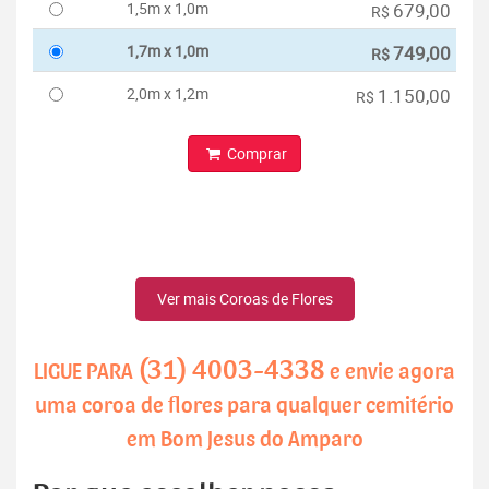
1,5m x 1,0m
679,00
R$
1,7m x 1,0m
749,00
R$
2,0m x 1,2m
1.150,00
R$
Comprar
Ver mais Coroas de Flores
(31) 4003-4338
LIGUE PARA
e envie agora
uma coroa de flores para qualquer cemitério
em Bom Jesus do Amparo