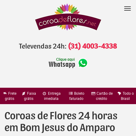
Pular
para
Nav
o
conteúdo
Televendas 24h:
(31) 4003-4338
Frete
Faixa
Entrega
Boleto
Cartão de
Todo o
grátis
grátis
imediata
faturado
crédito
Brasil
Coroas de Flores 24 horas
em Bom Jesus do Amparo