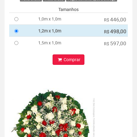
Tamanhos
1,0m x 1,0m
446,00
R$
1,2m x 1,0m
498,00
R$
1,5m x 1,0m
597,00
R$
Comprar