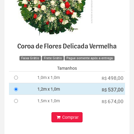
Coroa de Flores Delicada Vermelha
Faixa Grátis
Frete Grátis
Pague somente após a entrega
Tamanhos
1,0m x 1,0m
498,00
R$
1,2m x 1,0m
537,00
R$
1,5m x 1,0m
674,00
R$
Comprar