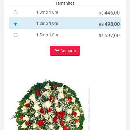
Tamanhos
1,0m x 1,0m
446,00
R$
1,2m x 1,0m
498,00
R$
1,5m x 1,0m
597,00
R$
Comprar