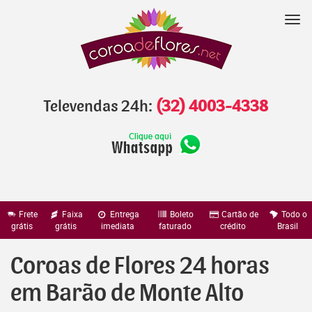
Pular
para
Nav
o
conteúdo
Televendas 24h:
(32) 4003-4338
Frete
Faixa
Entrega
Boleto
Cartão de
Todo o
grátis
grátis
imediata
faturado
crédito
Brasil
Coroas de Flores 24 horas
em Barão de Monte Alto