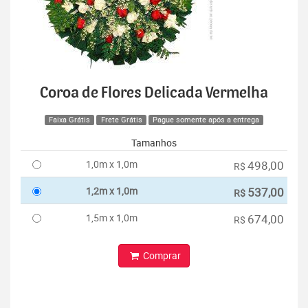
Coroa de Flores Delicada Vermelha
Faixa Grátis
Frete Grátis
Pague somente após a entrega
Tamanhos
1,0m x 1,0m
498,00
R$
1,2m x 1,0m
537,00
R$
1,5m x 1,0m
674,00
R$
Comprar