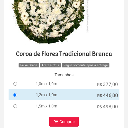
Coroa de Flores Tradicional Branca
Faixa Grátis
Frete Grátis
Pague somente após a entrega
Tamanhos
1,0m x 1,0m
377,00
R$
1,2m x 1,0m
446,00
R$
1,5m x 1,0m
498,00
R$
Comprar