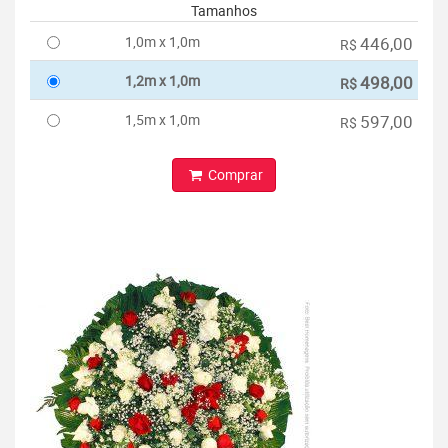
Tamanhos
1,0m x 1,0m
446,00
R$
1,2m x 1,0m
498,00
R$
1,5m x 1,0m
597,00
R$
Comprar