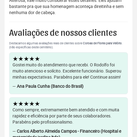
Alterosa, vale muito considerar esses detalhes. Eles ajudam
bastante pra que sua homenagem aconteça direitinha e sem
nenhuma dor de cabeça.
Avaliações de nossos clientes
Destacamos algumas avaliações reais de clientes sobre
Coroas de Flores para Velório
.
(não específicas deste cemitério).
★★★★★
Gostei muito do atendimento que recebi. O Rodolfo foi
muito atencioso e solícito. Excelente funcionário. Superou
minhas expectativas. Parabéns para ele! Continue assim!
—
Ana Paula Cunha (Banco do Brasil)
★★★★★
Como sempre, extremamente bem atendido e com muita
rapidez e eficiência por parte de seus colaboradores.
Parabéns pelo profissionalismo.
—
Carlos Alberto Almeida Campos - Financeiro (Hospital e