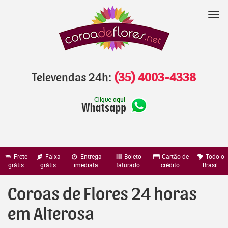
Pular
para
Nav
o
conteúdo
Televendas 24h:
(35) 4003-4338
Frete
Faixa
Entrega
Boleto
Cartão de
Todo o
grátis
grátis
imediata
faturado
crédito
Brasil
Coroas de Flores 24 horas
em Alterosa