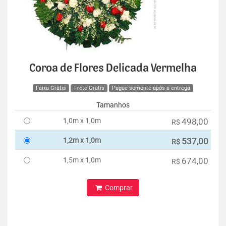
Coroa de Flores Delicada Vermelha
Faixa Grátis
Frete Grátis
Pague somente após a entrega
Tamanhos
1,0m x 1,0m
498,00
R$
1,2m x 1,0m
537,00
R$
1,5m x 1,0m
674,00
R$
Comprar