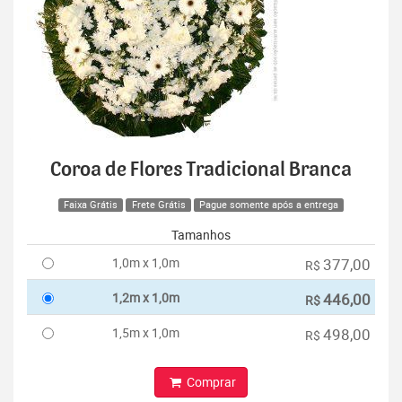
Coroa de Flores Tradicional Branca
Faixa Grátis
Frete Grátis
Pague somente após a entrega
Tamanhos
1,0m x 1,0m
377,00
R$
1,2m x 1,0m
446,00
R$
1,5m x 1,0m
498,00
R$
Comprar