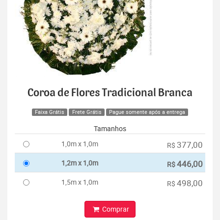
Coroa de Flores Tradicional Branca
Faixa Grátis
Frete Grátis
Pague somente após a entrega
Tamanhos
1,0m x 1,0m
377,00
R$
1,2m x 1,0m
446,00
R$
1,5m x 1,0m
498,00
R$
Comprar