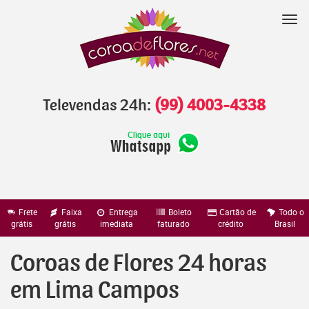
Pular
para
Nav
o
conteúdo
Televendas 24h:
(99) 4003-4338
Frete
Faixa
Entrega
Boleto
Cartão de
Todo o
grátis
grátis
imediata
faturado
crédito
Brasil
Coroas de Flores 24 horas
em Lima Campos