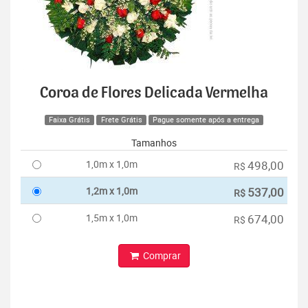
Coroa de Flores Delicada Vermelha
Faixa Grátis
Frete Grátis
Pague somente após a entrega
Tamanhos
1,0m x 1,0m
498,00
R$
1,2m x 1,0m
537,00
R$
1,5m x 1,0m
674,00
R$
Comprar