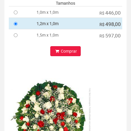
Tamanhos
1,0m x 1,0m
446,00
R$
1,2m x 1,0m
498,00
R$
1,5m x 1,0m
597,00
R$
Comprar