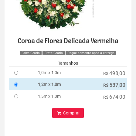
Coroa de Flores Delicada Vermelha
Faixa Grátis
Frete Grátis
Pague somente após a entrega
Tamanhos
1,0m x 1,0m
498,00
R$
1,2m x 1,0m
537,00
R$
1,5m x 1,0m
674,00
R$
Comprar