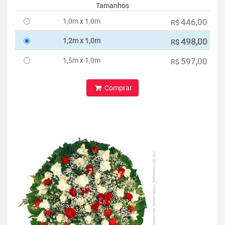
Tamanhos
1,0m x 1,0m
446,00
R$
1,2m x 1,0m
498,00
R$
1,5m x 1,0m
597,00
R$
Comprar