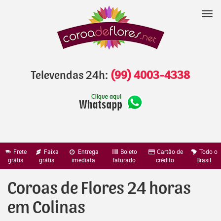
Pular
para
Nav
o
conteúdo
Televendas 24h:
(99) 4003-4338
Frete
Faixa
Entrega
Boleto
Cartão de
Todo o
grátis
grátis
imediata
faturado
crédito
Brasil
Coroas de Flores 24 horas
em Colinas