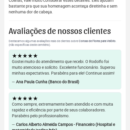
Colinas, vale muito considerar esses detalhes. Eles ajudam
bastante pra que sua homenagem aconteça direitinha e sem
nenhuma dor de cabeça.
Avaliações de nossos clientes
Destacamos algumas avaliações reais de clientes sobre
Coroas de Flores para Velório
.
(não específicas deste cemitério).
★★★★★
Gostei muito do atendimento que recebi. O Rodolfo foi
muito atencioso e solícito. Excelente funcionário. Superou
minhas expectativas. Parabéns para ele! Continue assim!
—
Ana Paula Cunha (Banco do Brasil)
★★★★★
Como sempre, extremamente bem atendido e com muita
rapidez e eficiência por parte de seus colaboradores.
Parabéns pelo profissionalismo.
—
Carlos Alberto Almeida Campos - Financeiro (Hospital e