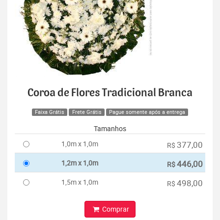
Coroa de Flores Tradicional Branca
Faixa Grátis
Frete Grátis
Pague somente após a entrega
Tamanhos
1,0m x 1,0m
377,00
R$
1,2m x 1,0m
446,00
R$
1,5m x 1,0m
498,00
R$
Comprar