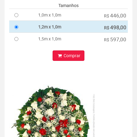
Tamanhos
1,0m x 1,0m
446,00
R$
1,2m x 1,0m
498,00
R$
1,5m x 1,0m
597,00
R$
Comprar