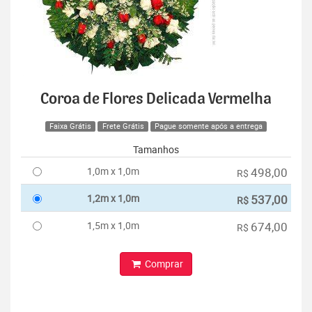
Coroa de Flores Delicada Vermelha
Faixa Grátis
Frete Grátis
Pague somente após a entrega
Tamanhos
1,0m x 1,0m
498,00
R$
1,2m x 1,0m
537,00
R$
1,5m x 1,0m
674,00
R$
Comprar