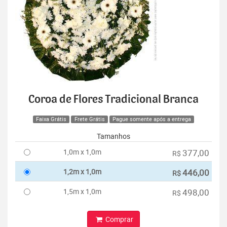
Coroa de Flores Tradicional Branca
Faixa Grátis
Frete Grátis
Pague somente após a entrega
Tamanhos
1,0m x 1,0m
377,00
R$
1,2m x 1,0m
446,00
R$
1,5m x 1,0m
498,00
R$
Comprar