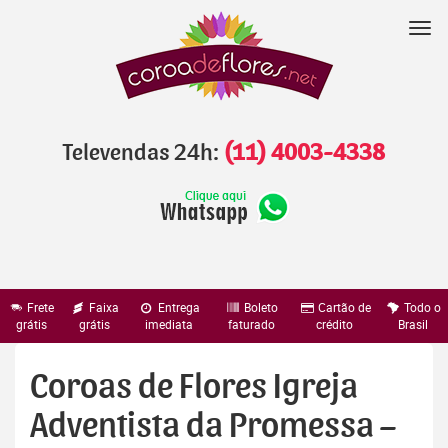
Pular
para
Nav
o
conteúdo
Televendas 24h:
(11) 4003-4338
Frete
Faixa
Entrega
Boleto
Cartão de
Todo o
grátis
grátis
imediata
faturado
crédito
Brasil
Coroas de Flores Igreja
Adventista da Promessa –