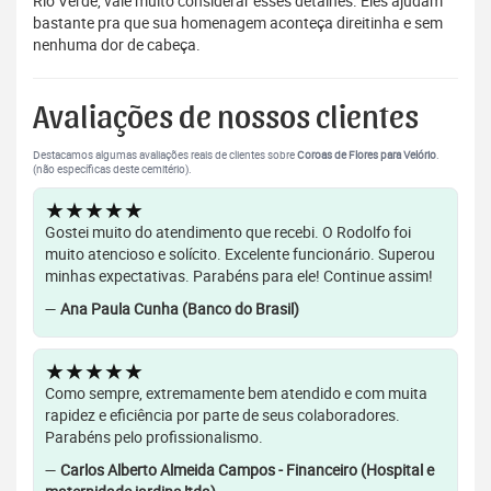
Rio Verde, vale muito considerar esses detalhes. Eles ajudam
bastante pra que sua homenagem aconteça direitinha e sem
nenhuma dor de cabeça.
Avaliações de nossos clientes
Destacamos algumas avaliações reais de clientes sobre
Coroas de Flores para Velório
.
(não específicas deste cemitério).
★★★★★
Gostei muito do atendimento que recebi. O Rodolfo foi
muito atencioso e solícito. Excelente funcionário. Superou
minhas expectativas. Parabéns para ele! Continue assim!
—
Ana Paula Cunha (Banco do Brasil)
★★★★★
Como sempre, extremamente bem atendido e com muita
rapidez e eficiência por parte de seus colaboradores.
Parabéns pelo profissionalismo.
—
Carlos Alberto Almeida Campos - Financeiro (Hospital e