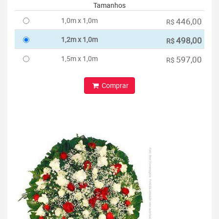
Tamanhos
1,0m x 1,0m
446,00
R$
1,2m x 1,0m
498,00
R$
1,5m x 1,0m
597,00
R$
Comprar