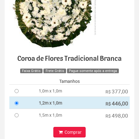
Coroa de Flores Tradicional Branca
Faixa Grátis
Frete Grátis
Pague somente após a entrega
Tamanhos
1,0m x 1,0m
377,00
R$
1,2m x 1,0m
446,00
R$
1,5m x 1,0m
498,00
R$
Comprar