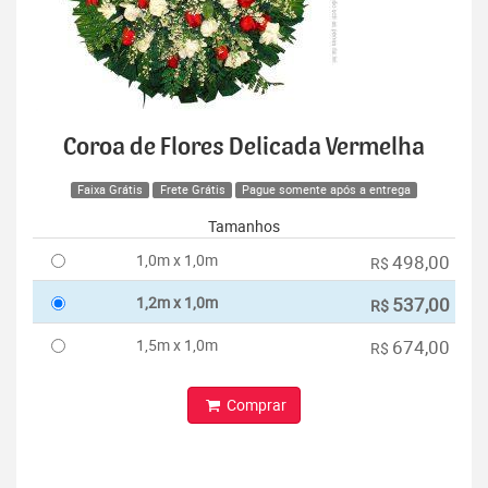
Coroa de Flores Delicada Vermelha
Faixa Grátis
Frete Grátis
Pague somente após a entrega
Tamanhos
1,0m x 1,0m
498,00
R$
1,2m x 1,0m
537,00
R$
1,5m x 1,0m
674,00
R$
Comprar