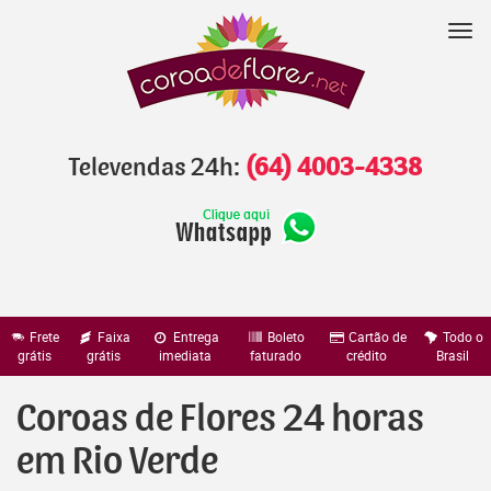
Pular
para
Nav
o
conteúdo
Televendas 24h:
(64) 4003-4338
Frete
Faixa
Entrega
Boleto
Cartão de
Todo o
grátis
grátis
imediata
faturado
crédito
Brasil
Coroas de Flores 24 horas
em Rio Verde