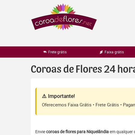
Pular
para
o
conteúdo
Frete grátis
Faixa grátis
Coroas de Flores 24 ho
⚠️ Importante!
Oferecemos Faixa Grátis • Frete Grátis • Pag
Envie
coroas de flores para Niquelândia
em qualquer ce