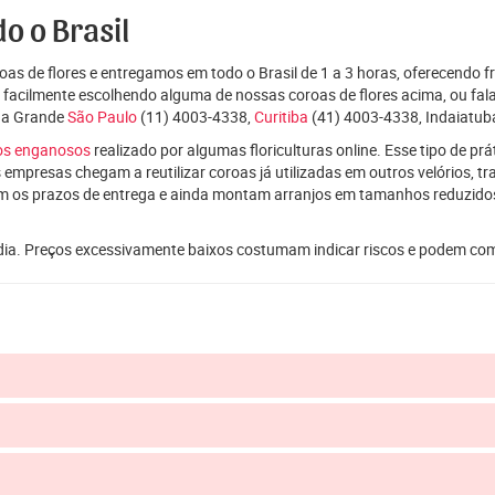
o o Brasil
as de flores e entregamos em todo o Brasil de 1 a 3 horas, oferecendo f
e facilmente escolhendo alguma de nossas coroas de flores acima, ou f
oda Grande
São Paulo
(11) 4003-4338,
Curitiba
(41) 4003-4338, Indaiatuba
ços enganosos
realizado por algumas floriculturas online. Esse tipo de p
 empresas chegam a reutilizar coroas já utilizadas em outros velórios, t
m os prazos de entrega e ainda montam arranjos em tamanhos reduzid
dia. Preços excessivamente baixos costumam indicar riscos e podem co