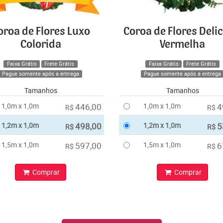
oroa de Flores Luxo
Coroa de Flores Deli
Colorida
Vermelha
Faixa Grátis
Frete Grátis
Faixa Grátis
Frete Grátis
Pague somente após a entrega
Pague somente após a entrega
Tamanhos
Tamanhos
1,0m x 1,0m
446,00
1,0m x 1,0m
4
R$
R$
1,2m x 1,0m
498,00
1,2m x 1,0m
5
R$
R$
1,5m x 1,0m
597,00
1,5m x 1,0m
6
R$
R$
Comprar
Comprar