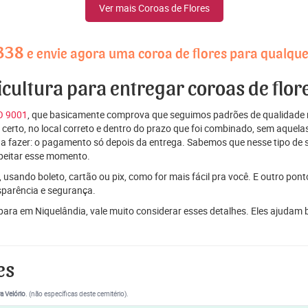
Ver mais Coroas de Flores
338
e envie agora uma coroa de flores para qualque
icultura para entregar coroas de flo
SO 9001
, que basicamente comprova que seguimos padrões de qualidade r
ito certo, no local correto e dentro do prazo que foi combinado, sem aqu
 a fazer: o pagamento só depois da entrega. Sabemos que nesse tipo de 
peitar esse momento.
 usando boleto, cartão ou pix, como for mais fácil pra você. E outro pon
sparência e segurança.
 para em Niquelândia, vale muito considerar esses detalhes. Eles ajuda
es
a Velório
. (não específicas deste cemitério).