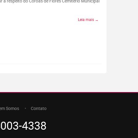
r a respeito do Coroas de Flores Cemitério Municipal
Leia mais →
em Somos
Contato
4003-4338