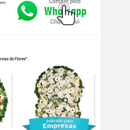
 em
roas de Flores”
.