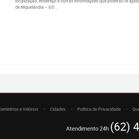
localização, endereço e outras informações que poderão te ajuda
de Niquelândia – GO...
Cemitérios e Velórios
Cidades
Política de Privacidade
Qu
(62) 
Atendimento 24h