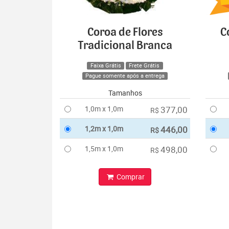
Coroa de Flores
C
Tradicional Branca
Faixa Grátis
Frete Grátis
Pague somente após a entrega
Tamanhos
1,0m x 1,0m
377,00
R$
1,2m x 1,0m
446,00
R$
1,5m x 1,0m
498,00
R$
Comprar