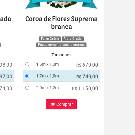
cada
Coroa de Flores Suprema
branca
Faixa Grátis
Frete Grátis
Pague somente após a entrega
Tamanhos
98,00
1,5m x 1,0m
679,00
R$
37,00
1,7m x 1,0m
749,00
R$
74,00
2,0m x 1,2m
1.150,00
R$
Comprar