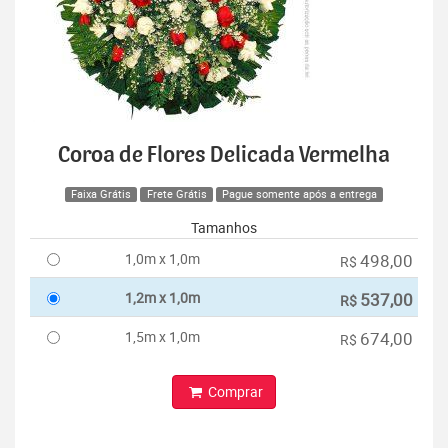
Coroa de Flores Delicada Vermelha
Faixa Grátis
Frete Grátis
Pague somente após a entrega
Tamanhos
1,0m x 1,0m
498,00
R$
1,2m x 1,0m
537,00
R$
1,5m x 1,0m
674,00
R$
Comprar