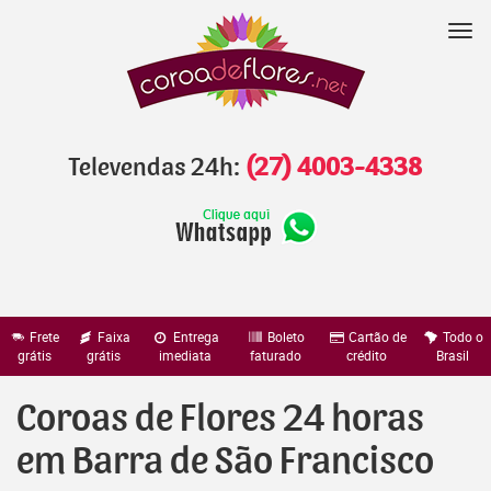
Pular
para
Nav
o
conteúdo
Televendas 24h:
(27) 4003-4338
Frete
Faixa
Entrega
Boleto
Cartão de
Todo o
grátis
grátis
imediata
faturado
crédito
Brasil
Coroas de Flores 24 horas
em Barra de São Francisco