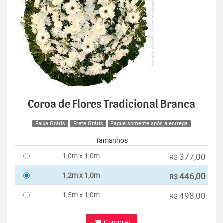
Coroa de Flores Tradicional Branca
Faixa Grátis
Frete Grátis
Pague somente após a entrega
Tamanhos
1,0m x 1,0m
377,00
R$
1,2m x 1,0m
446,00
R$
1,5m x 1,0m
498,00
R$
Comprar