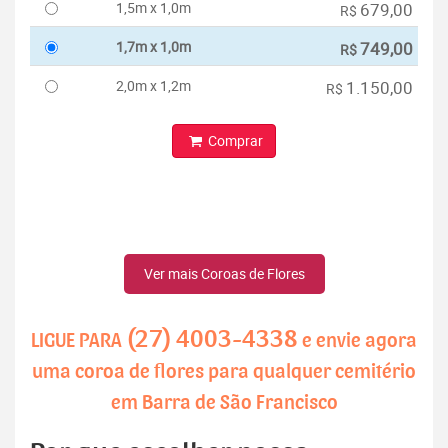
1,5m x 1,0m
679,00
R$
1,7m x 1,0m
749,00
R$
2,0m x 1,2m
1.150,00
R$
Comprar
Ver mais Coroas de Flores
(27) 4003-4338
LIGUE PARA
e envie agora
uma coroa de flores para qualquer cemitério
em Barra de São Francisco