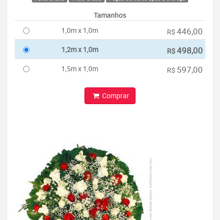
Tamanhos
1,0m x 1,0m
446,00
R$
1,2m x 1,0m
498,00
R$
1,5m x 1,0m
597,00
R$
Comprar