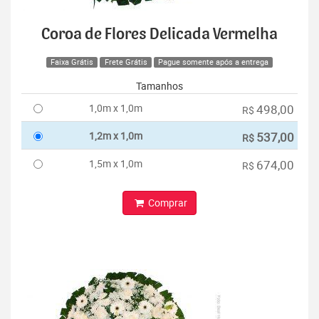
Coroa de Flores Delicada Vermelha
Faixa Grátis
Frete Grátis
Pague somente após a entrega
Tamanhos
1,0m x 1,0m
498,00
R$
1,2m x 1,0m
537,00
R$
1,5m x 1,0m
674,00
R$
Comprar