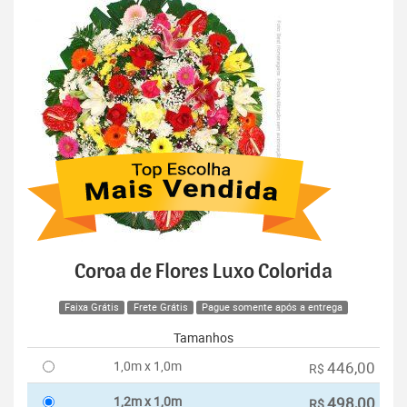
Coroa de Flores Luxo Colorida
Faixa Grátis
Frete Grátis
Pague somente após a entrega
Tamanhos
1,0m x 1,0m
446,00
R$
1,2m x 1,0m
498,00
R$