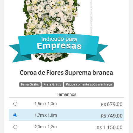
Coroa de Flores Suprema branca
Faixa Grátis
Frete Grátis
Pague somente após a entrega
Tamanhos
1,5m x 1,0m
679,00
R$
1,7m x 1,0m
749,00
R$
2,0m x 1,2m
1.150,00
R$