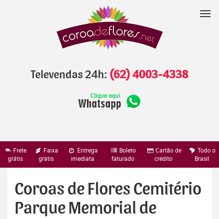
Pular
para
Nav
o
conteúdo
Televendas 24h:
(62) 4003-4338
Frete
Faixa
Entrega
Boleto
Cartão de
Todo o
grátis
grátis
imediata
faturado
crédito
Brasil
Coroas de Flores Cemitério
Parque Memorial de