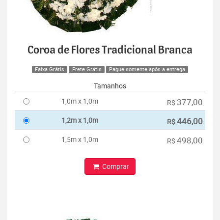
Coroa de Flores Tradicional Branca
Faixa Grátis
Frete Grátis
Pague somente após a entrega
Tamanhos
1,0m x 1,0m
377,00
R$
1,2m x 1,0m
446,00
R$
1,5m x 1,0m
498,00
R$
Comprar