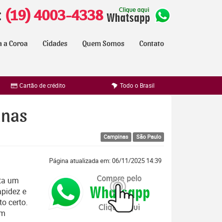
:
(19) 4003-4338
a a Coroa
Cidades
Quem Somos
Contato
Cartão de crédito
Todo o Brasil
inas
Campinas
São Paulo
Página atualizada em: 06/11/2025 14:39
ta um
apidez e
o certo.
em