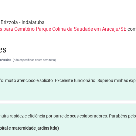
Brizzola - Indaiatuba
es para Cemitério Parque Colina da Saudade em Aracaju/SE
com
es
a Velório
. (não específicas deste cemitério).
oi muito atencioso e solícito. Excelente funcionário. Superou minhas ex
a rapidez e eficiência por parte de seus colaboradores. Parabéns pelo
ital e maternidade jardins ltda)