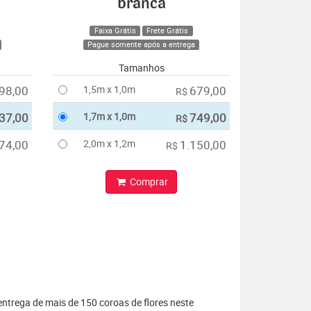
branca
Faixa Grátis
Frete Grátis
Pague somente após a entrega
Tamanhos
98,00
1,5m x 1,0m
679,00
R$
37,00
1,7m x 1,0m
749,00
R$
74,00
2,0m x 1,2m
1.150,00
R$
Comprar
entrega de mais de 150 coroas de flores neste