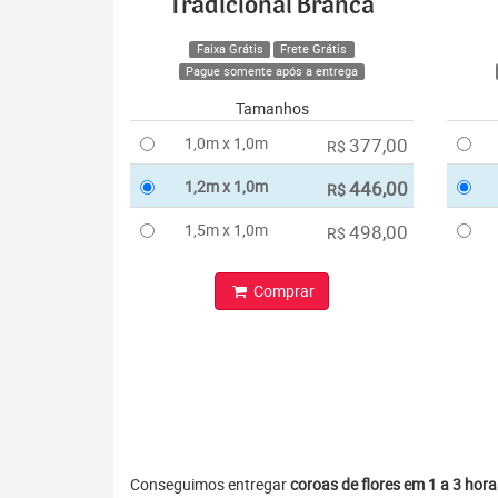
Tradicional Branca
Faixa Grátis
Frete Grátis
Pague somente após a entrega
Tamanhos
1,0m x 1,0m
377,00
R$
1,2m x 1,0m
446,00
R$
1,5m x 1,0m
498,00
R$
Comprar
Conseguimos entregar
coroas de flores em 1 a 3 hora