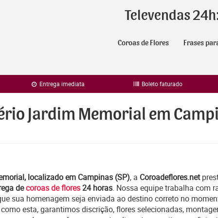
Televendas 24h
Coroas de Flores
Frases par
Entrega imediata
Boleto faturado
tério Jardim Memorial em Camp
emorial, localizado em Campinas (SP)
, a
Coroadeflores.net
pres
rega de
coroas de flores
24 horas
. Nossa equipe trabalha com r
que sua homenagem seja enviada ao destino correto no moment
 como esta, garantimos discrição, flores selecionadas, montag