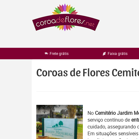
Pular
para
o
conteúdo
Frete grátis
Faixa grátis
Coroas de Flores Cemi
No
Cemitério Jardim M
serviço contínuo de
ent
cuidado, assegurando 
Em situações sensíveis