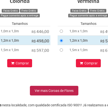
Colorida
Vermelha
Faixa Grátis
Frete Grátis
Faixa Grátis
Frete Grátis
Pague somente após a entrega
Pague somente após a entrega
Tamanhos
Tamanhos
1,0m x 1,0m
446,00
1,0m x 1,0m
4
R$
R$
1,2m x 1,0m
498,00
1,2m x 1,0m
5
R$
R$
1,5m x 1,0m
597,00
1,5m x 1,0m
6
R$
R$
Comprar
Comprar
Ver mais Coroas de Flores
s
nesta localidade, com qualidade certificada ISO 9001! Já realizamos a 