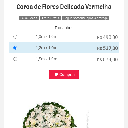
Coroa de Flores Delicada Vermelha
Faixa Grátis
Frete Grátis
Pague somente após a entrega
Tamanhos
1,0m x 1,0m
498,00
R$
1,2m x 1,0m
537,00
R$
1,5m x 1,0m
674,00
R$
Comprar