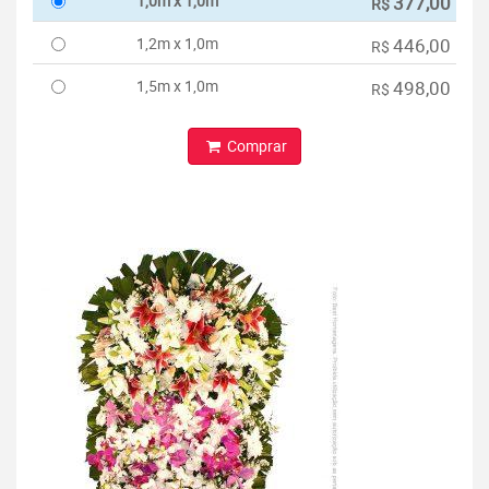
1,0m x 1,0m
377,00
R$
1,2m x 1,0m
446,00
R$
1,5m x 1,0m
498,00
R$
Comprar