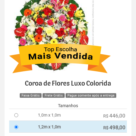
Coroa de Flores Luxo Colorida
Faixa Grátis
Frete Grátis
Pague somente após a entrega
Tamanhos
1,0m x 1,0m
446,00
R$
1,2m x 1,0m
498,00
R$