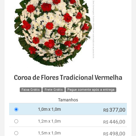
Coroa de Flores Tradicional Vermelha
Faixa Grátis
Frete Grátis
Pague somente após a entrega
Tamanhos
1,0m x 1,0m
377,00
R$
1,2m x 1,0m
446,00
R$
1,5m x 1,0m
498,00
R$