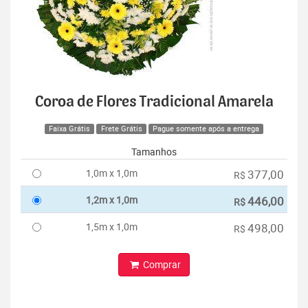
Coroa de Flores Tradicional Amarela
Faixa Grátis
Frete Grátis
Pague somente após a entrega
Tamanhos
1,0m x 1,0m
377,00
R$
1,2m x 1,0m
446,00
R$
1,5m x 1,0m
498,00
R$
Comprar