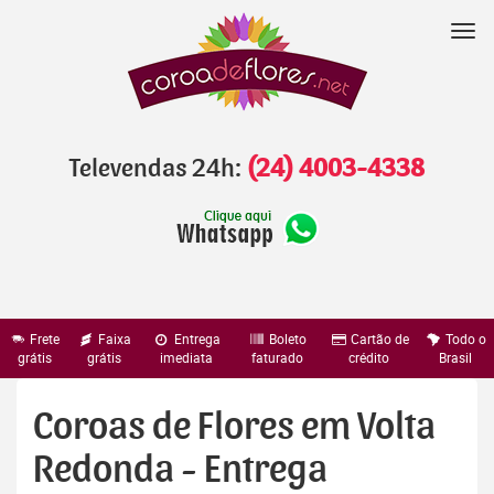
Pular
para
Nav
o
conteúdo
Televendas 24h:
(24) 4003-4338
Frete
Faixa
Entrega
Boleto
Cartão de
Todo o
grátis
grátis
imediata
faturado
crédito
Brasil
Coroas de Flores em Volta
Redonda - Entrega