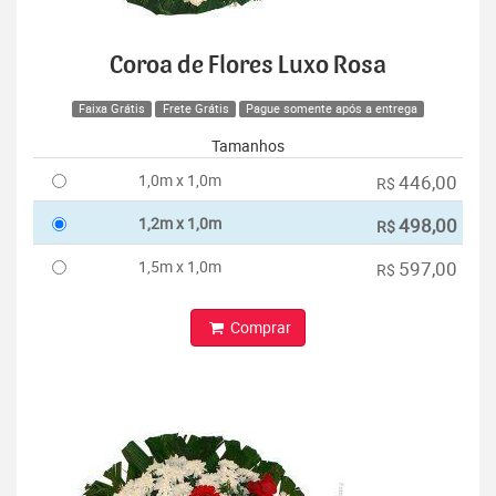
Coroa de Flores Luxo Rosa
Faixa Grátis
Frete Grátis
Pague somente após a entrega
Tamanhos
1,0m x 1,0m
446,00
R$
1,2m x 1,0m
498,00
R$
1,5m x 1,0m
597,00
R$
Comprar