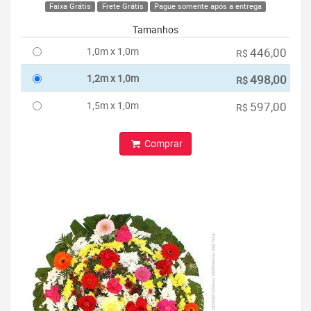
Faixa Grátis
Frete Grátis
Pague somente após a entrega
Tamanhos
1,0m x 1,0m
446,00
R$
1,2m x 1,0m
498,00
R$
1,5m x 1,0m
597,00
R$
Comprar