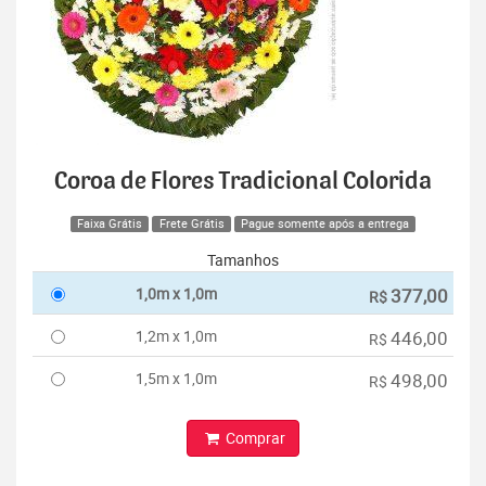
Coroa de Flores Tradicional Colorida
Faixa Grátis
Frete Grátis
Pague somente após a entrega
Tamanhos
1,0m x 1,0m
377,00
R$
1,2m x 1,0m
446,00
R$
1,5m x 1,0m
498,00
R$
Comprar