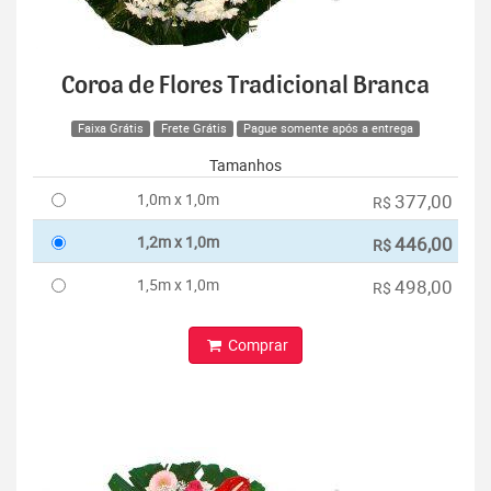
Coroa de Flores Tradicional Branca
Faixa Grátis
Frete Grátis
Pague somente após a entrega
Tamanhos
1,0m x 1,0m
377,00
R$
1,2m x 1,0m
446,00
R$
1,5m x 1,0m
498,00
R$
Comprar