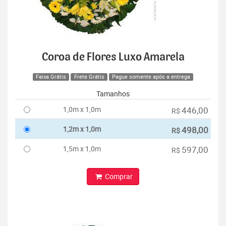
Coroa de Flores Luxo Amarela
Faixa Grátis
Frete Grátis
Pague somente após a entrega
Tamanhos
1,0m x 1,0m
446,00
R$
1,2m x 1,0m
498,00
R$
1,5m x 1,0m
597,00
R$
Comprar