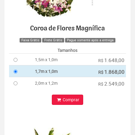
Coroa de Flores Magnífica
Faixa Grátis
Frete Grátis
Pague somente após a entrega
Tamanhos
1,5m x 1,0m
1.648,00
R$
1,7m x 1,0m
1.868,00
R$
2,0m x 1,2m
2.549,00
R$
Comprar