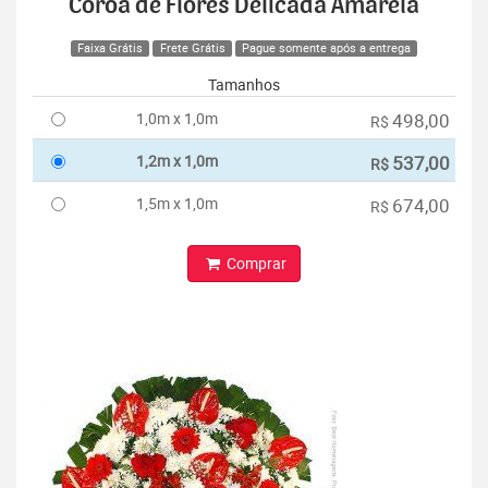
Coroa de Flores Delicada Amarela
Faixa Grátis
Frete Grátis
Pague somente após a entrega
Tamanhos
1,0m x 1,0m
498,00
R$
1,2m x 1,0m
537,00
R$
1,5m x 1,0m
674,00
R$
Comprar