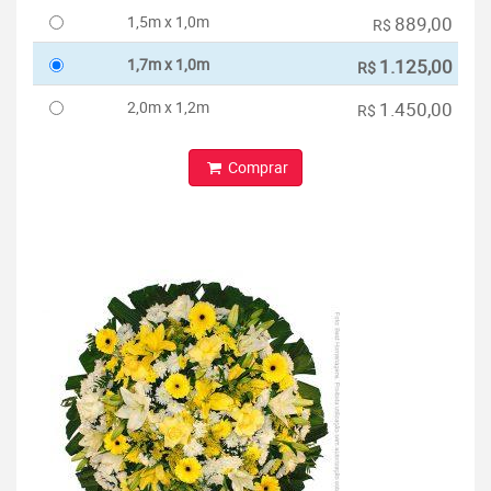
1,5m x 1,0m
889,00
R$
1,7m x 1,0m
1.125,00
R$
2,0m x 1,2m
1.450,00
R$
Comprar