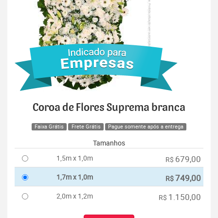
Coroa de Flores Suprema branca
Faixa Grátis
Frete Grátis
Pague somente após a entrega
Tamanhos
1,5m x 1,0m
679,00
R$
1,7m x 1,0m
749,00
R$
2,0m x 1,2m
1.150,00
R$