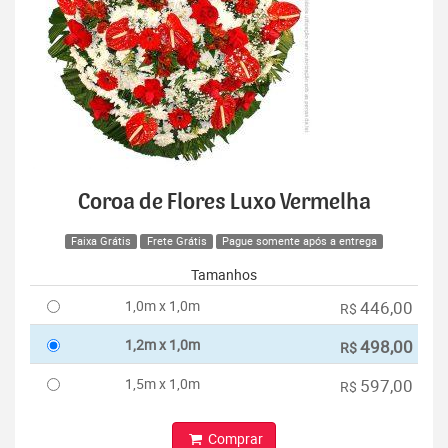
Coroa de Flores Luxo Vermelha
Faixa Grátis
Frete Grátis
Pague somente após a entrega
Tamanhos
1,0m x 1,0m
446,00
R$
1,2m x 1,0m
498,00
R$
1,5m x 1,0m
597,00
R$
Comprar