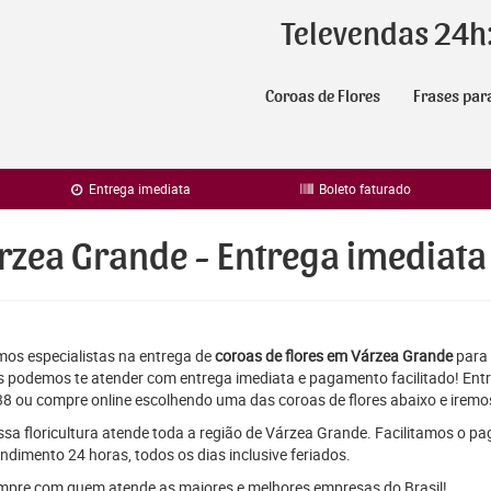
Televendas 24h
Coroas de Flores
Frases par
Entrega imediata
Boleto faturado
rzea Grande - Entrega imediata
os especialistas na entrega de
coroas de flores em Várzea Grande
para 
 podemos te atender com entrega imediata e pagamento facilitado! Entr
8 ou compre online escolhendo uma das coroas de flores abaixo e iremos
sa floricultura atende toda a região de Várzea Grande. Facilitamos o pa
ndimento 24 horas, todos os dias inclusive feriados.
pre com quem atende as maiores e melhores empresas do Brasil!