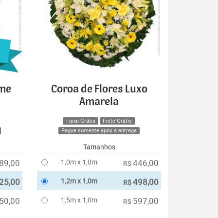
ime
Coroa de Flores Luxo
Amarela
Faixa Grátis
Frete Grátis
Pague somente após a entrega
Tamanhos
89,00
1,0m x 1,0m
446,00
R$
25,00
1,2m x 1,0m
498,00
R$
50,00
1,5m x 1,0m
597,00
R$