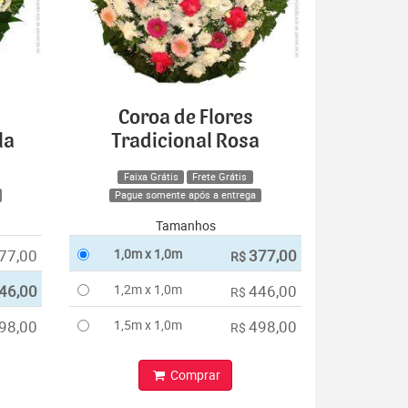
Coroa de Flores
la
Tradicional Rosa
Faixa Grátis
Frete Grátis
Pague somente após a entrega
Tamanhos
77,00
1,0m x 1,0m
377,00
R$
46,00
1,2m x 1,0m
446,00
R$
98,00
1,5m x 1,0m
498,00
R$
Comprar