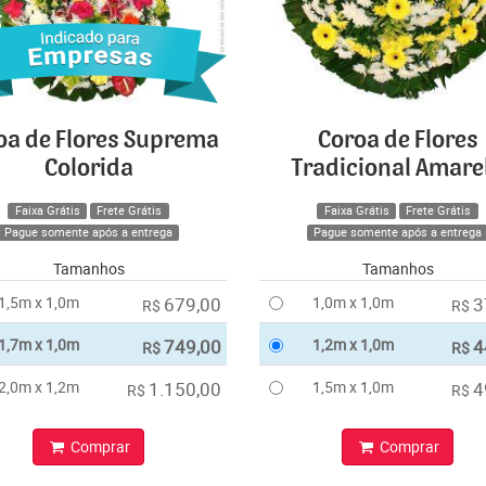
oa de Flores Suprema
Coroa de Flores
Colorida
Tradicional Amare
Faixa Grátis
Frete Grátis
Faixa Grátis
Frete Grátis
Pague somente após a entrega
Pague somente após a entrega
Tamanhos
Tamanhos
1,5m x 1,0m
679,00
1,0m x 1,0m
3
R$
R$
1,7m x 1,0m
749,00
1,2m x 1,0m
4
R$
R$
2,0m x 1,2m
1.150,00
1,5m x 1,0m
4
R$
R$
Comprar
Comprar