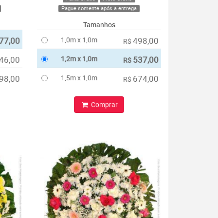
Pague somente após a entrega
Tamanhos
77,00
1,0m x 1,0m
498,00
R$
46,00
1,2m x 1,0m
537,00
R$
98,00
1,5m x 1,0m
674,00
R$
Comprar