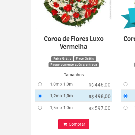
Coroa de Flores Luxo
Cor
Vermelha
Faixa Grátis
Frete Grátis
Pague somente após a entrega
Tamanhos
1,0m x 1,0m
446,00
R$
1,2m x 1,0m
498,00
R$
1,5m x 1,0m
597,00
R$
Comprar