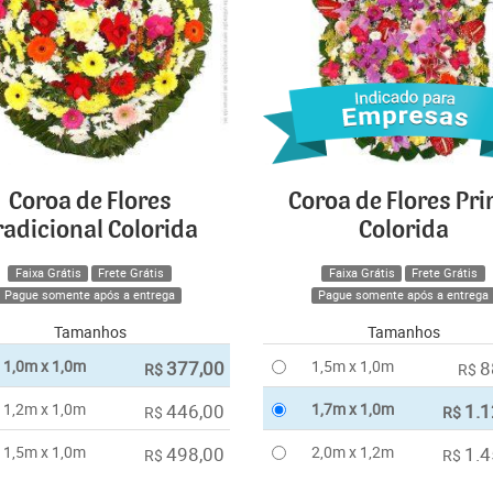
Coroa de Flores
Coroa de Flores Pr
radicional Colorida
Colorida
Faixa Grátis
Frete Grátis
Faixa Grátis
Frete Grátis
Pague somente após a entrega
Pague somente após a entrega
Tamanhos
Tamanhos
1,0m x 1,0m
377,00
1,5m x 1,0m
8
R$
R$
1,2m x 1,0m
446,00
1,7m x 1,0m
1.1
R$
R$
1,5m x 1,0m
498,00
2,0m x 1,2m
1.4
R$
R$