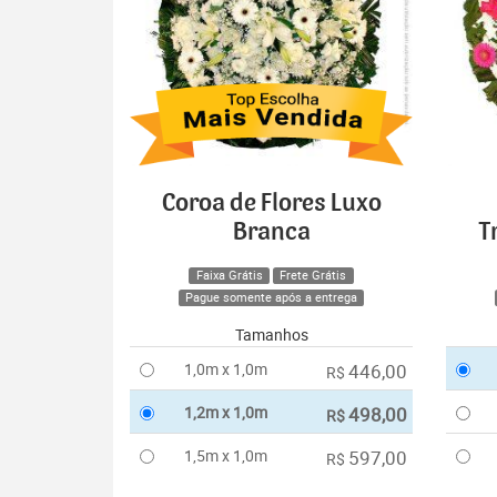
Coroa de Flores Luxo
Branca
T
Faixa Grátis
Frete Grátis
Pague somente após a entrega
Tamanhos
1,0m x 1,0m
446,00
R$
1,2m x 1,0m
498,00
R$
1,5m x 1,0m
597,00
R$