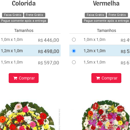
Colorida
Vermelha
Faixa Grátis
Frete Grátis
Faixa Grátis
Frete Grátis
Pague somente após a entrega
Pague somente após a entrega
Tamanhos
Tamanhos
1,0m x 1,0m
446,00
1,0m x 1,0m
4
R$
R$
1,2m x 1,0m
498,00
1,2m x 1,0m
5
R$
R$
1,5m x 1,0m
597,00
1,5m x 1,0m
6
R$
R$
Comprar
Comprar