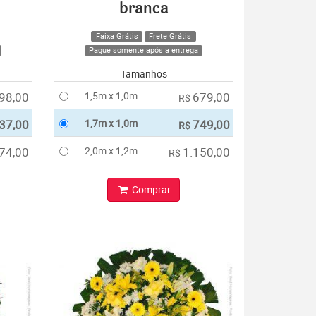
branca
Faixa Grátis
Frete Grátis
Pague somente após a entrega
Tamanhos
98,00
1,5m x 1,0m
679,00
R$
37,00
1,7m x 1,0m
749,00
R$
74,00
2,0m x 1,2m
1.150,00
R$
Comprar