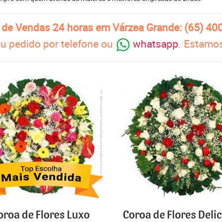
l de Vendas 24 horas em Várzea Grande: (65) 40
u pedido por telefone ou
whatsapp
. Estamos
oroa de Flores Luxo
Coroa de Flores Deli