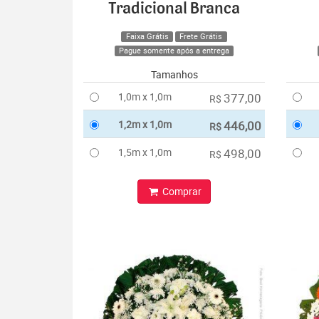
Tradicional Branca
Faixa Grátis
Frete Grátis
Pague somente após a entrega
Tamanhos
1,0m x 1,0m
377,00
R$
1,2m x 1,0m
446,00
R$
1,5m x 1,0m
498,00
R$
Comprar