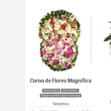
Coroa de Flores Magnífica
Faixa Grátis
Frete Grátis
Pague somente após a entrega
Tamanhos