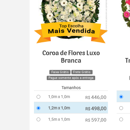
Coroa de Flores Luxo
Branca
T
Faixa Grátis
Frete Grátis
Pague somente após a entrega
Tamanhos
1,0m x 1,0m
446,00
R$
1,2m x 1,0m
498,00
R$
1,5m x 1,0m
597,00
R$