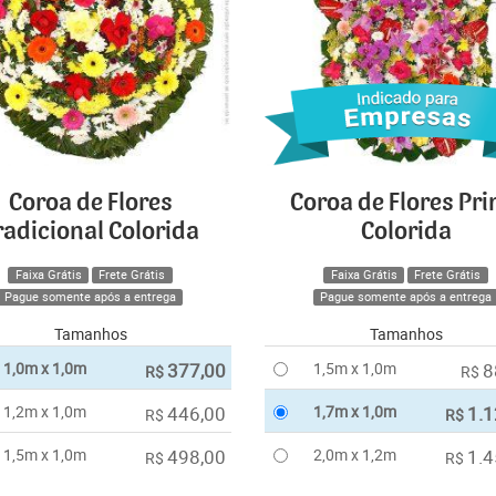
Coroa de Flores
Coroa de Flores Pr
radicional Colorida
Colorida
Faixa Grátis
Frete Grátis
Faixa Grátis
Frete Grátis
Pague somente após a entrega
Pague somente após a entrega
Tamanhos
Tamanhos
1,0m x 1,0m
377,00
1,5m x 1,0m
8
R$
R$
1,2m x 1,0m
446,00
1,7m x 1,0m
1.1
R$
R$
1,5m x 1,0m
498,00
2,0m x 1,2m
1.4
R$
R$