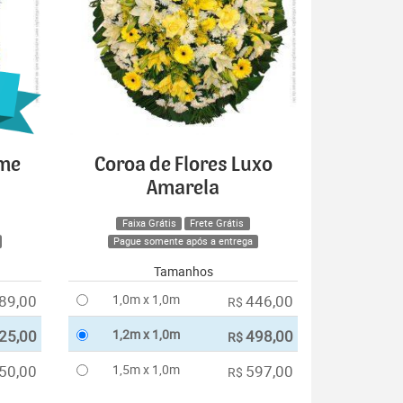
ime
Coroa de Flores Luxo
Amarela
Faixa Grátis
Frete Grátis
Pague somente após a entrega
Tamanhos
89,00
1,0m x 1,0m
446,00
R$
25,00
1,2m x 1,0m
498,00
R$
50,00
1,5m x 1,0m
597,00
R$