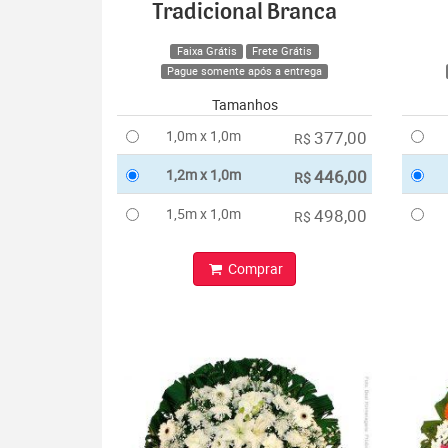
Tradicional Branca
Faixa Grátis
Frete Grátis
Pague somente após a entrega
Tamanhos
1,0m x 1,0m
377,00
R$
1,2m x 1,0m
446,00
R$
1,5m x 1,0m
498,00
R$
Comprar