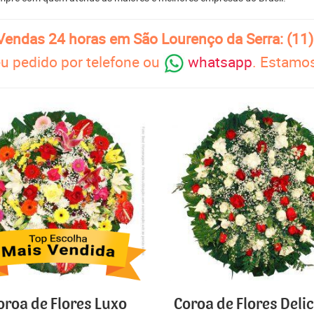
 Vendas 24 horas em São Lourenço da Serra: (11
u pedido por telefone ou
whatsapp
. Estamos
oroa de Flores Luxo
Coroa de Flores Deli