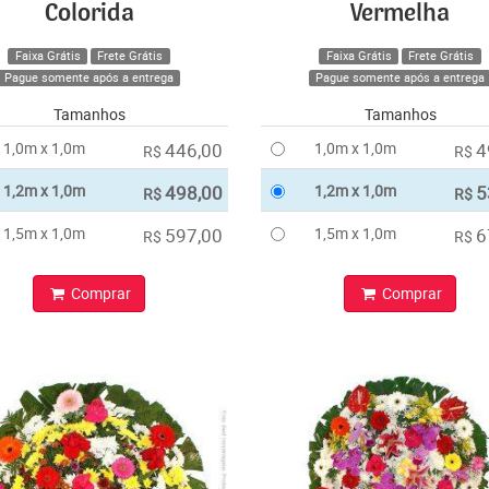
Colorida
Vermelha
Faixa Grátis
Frete Grátis
Faixa Grátis
Frete Grátis
Pague somente após a entrega
Pague somente após a entrega
Tamanhos
Tamanhos
1,0m x 1,0m
446,00
1,0m x 1,0m
4
R$
R$
1,2m x 1,0m
498,00
1,2m x 1,0m
5
R$
R$
1,5m x 1,0m
597,00
1,5m x 1,0m
6
R$
R$
Comprar
Comprar