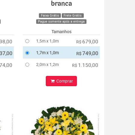
branca
Faixa Grátis
Frete Grátis
Pague somente após a entrega
Tamanhos
98,00
1,5m x 1,0m
679,00
R$
37,00
1,7m x 1,0m
749,00
R$
74,00
2,0m x 1,2m
1.150,00
R$
Comprar