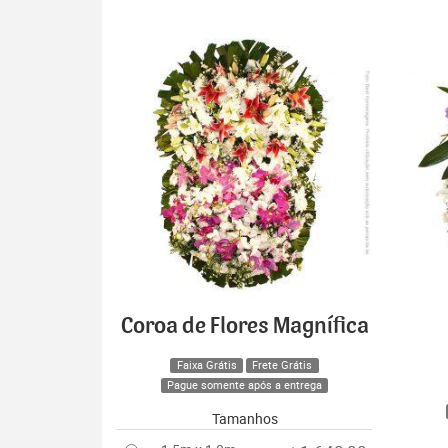
Coroa de Flores Magnífica
Faixa Grátis
Frete Grátis
Pague somente após a entrega
Tamanhos