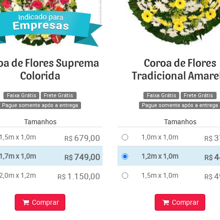
oa de Flores Suprema
Coroa de Flores
Colorida
Tradicional Amare
Faixa Grátis
Frete Grátis
Faixa Grátis
Frete Grátis
Pague somente após a entrega
Pague somente após a entrega
Tamanhos
Tamanhos
1,5m x 1,0m
679,00
1,0m x 1,0m
3
R$
R$
1,7m x 1,0m
749,00
1,2m x 1,0m
4
R$
R$
2,0m x 1,2m
1.150,00
1,5m x 1,0m
4
R$
R$
Comprar
Comprar