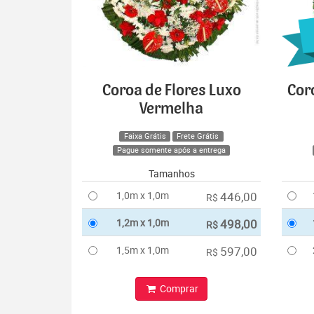
Coroa de Flores Luxo
Cor
Vermelha
Faixa Grátis
Frete Grátis
Pague somente após a entrega
Tamanhos
1,0m x 1,0m
446,00
R$
1,2m x 1,0m
498,00
R$
1,5m x 1,0m
597,00
R$
Comprar