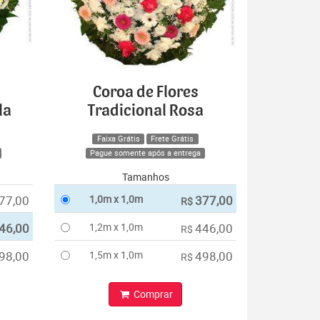
Coroa de Flores
la
Tradicional Rosa
Faixa Grátis
Frete Grátis
Pague somente após a entrega
Tamanhos
77,00
1,0m x 1,0m
377,00
R$
46,00
1,2m x 1,0m
446,00
R$
98,00
1,5m x 1,0m
498,00
R$
Comprar