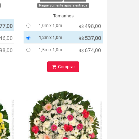
Pague somente após a entrega
Tamanhos
77,00
1,0m x 1,0m
498,00
R$
46,00
1,2m x 1,0m
537,00
R$
98,00
1,5m x 1,0m
674,00
R$
Comprar