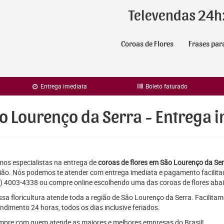
Televendas 24h
Coroas de Flores
Frases par
Entrega imediata
Boleto faturado
o Lourenço da Serra - Entrega 
os especialistas na entrega de
coroas de flores em São Lourenço da Se
ião. Nós podemos te atender com entrega imediata e pagamento facilita
) 4003-4338 ou compre online escolhendo uma das coroas de flores abai
sa floricultura atende toda a região de São Lourenço da Serra. Facilita
ndimento 24 horas, todos os dias inclusive feriados.
pre com quem atende as maiores e melhores empresas do Brasil!