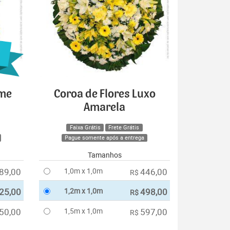
ime
Coroa de Flores Luxo
Amarela
Faixa Grátis
Frete Grátis
Pague somente após a entrega
Tamanhos
89,00
1,0m x 1,0m
446,00
R$
25,00
1,2m x 1,0m
498,00
R$
50,00
1,5m x 1,0m
597,00
R$