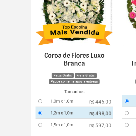
Coroa de Flores Luxo
Branca
T
Faixa Grátis
Frete Grátis
Pague somente após a entrega
Tamanhos
1,0m x 1,0m
446,00
R$
1,2m x 1,0m
498,00
R$
1,5m x 1,0m
597,00
R$