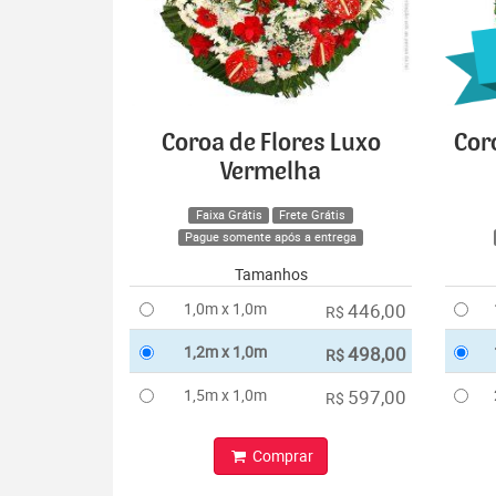
Coroa de Flores Luxo
Cor
Vermelha
Faixa Grátis
Frete Grátis
Pague somente após a entrega
Tamanhos
1,0m x 1,0m
446,00
R$
1,2m x 1,0m
498,00
R$
1,5m x 1,0m
597,00
R$
Comprar