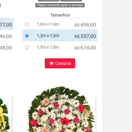
Pague somente após a entrega
Tamanhos
77,00
1,0m x 1,0m
498,00
R$
46,00
1,2m x 1,0m
537,00
R$
98,00
1,5m x 1,0m
674,00
R$
Comprar