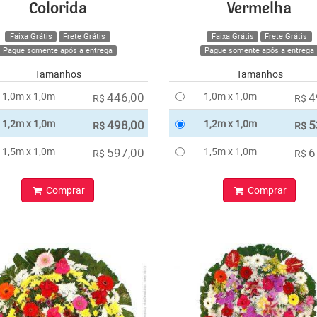
Colorida
Vermelha
Faixa Grátis
Frete Grátis
Faixa Grátis
Frete Grátis
Pague somente após a entrega
Pague somente após a entrega
Tamanhos
Tamanhos
1,0m x 1,0m
446,00
1,0m x 1,0m
4
R$
R$
1,2m x 1,0m
498,00
1,2m x 1,0m
5
R$
R$
1,5m x 1,0m
597,00
1,5m x 1,0m
6
R$
R$
Comprar
Comprar