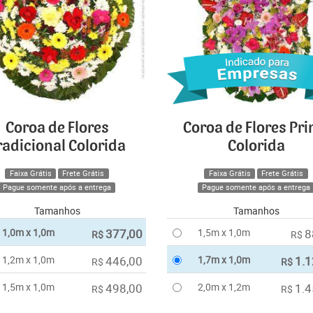
Coroa de Flores
Coroa de Flores Pr
radicional Colorida
Colorida
Faixa Grátis
Frete Grátis
Faixa Grátis
Frete Grátis
Pague somente após a entrega
Pague somente após a entrega
Tamanhos
Tamanhos
1,0m x 1,0m
377,00
1,5m x 1,0m
8
R$
R$
1,2m x 1,0m
446,00
1,7m x 1,0m
1.1
R$
R$
1,5m x 1,0m
498,00
2,0m x 1,2m
1.4
R$
R$