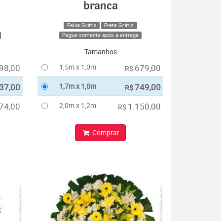
branca
Faixa Grátis
Frete Grátis
Pague somente após a entrega
Tamanhos
98,00
1,5m x 1,0m
679,00
R$
37,00
1,7m x 1,0m
749,00
R$
74,00
2,0m x 1,2m
1.150,00
R$
Comprar