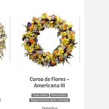
Coroa de Flores –
Americana III
Faixa Grátis
Frete Grátis
Pague somente após a entrega
Tamanhos