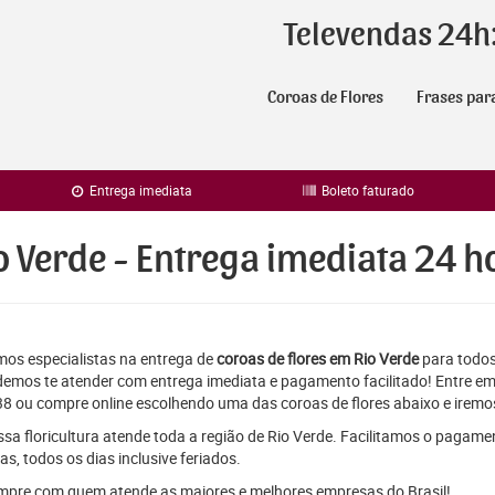
Televendas 24h
Coroas de Flores
Frases par
Entrega imediata
Boleto faturado
o Verde - Entrega imediata 24 h
os especialistas na entrega de
coroas de flores em Rio Verde
para todos 
emos te atender com entrega imediata e pagamento facilitado! Entre em
8 ou compre online escolhendo uma das coroas de flores abaixo e iremos
sa floricultura atende toda a região de Rio Verde. Facilitamos o pagame
as, todos os dias inclusive feriados.
pre com quem atende as maiores e melhores empresas do Brasil!