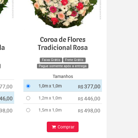
Coroa de Flores
la
Tradicional Rosa
Faixa Grátis
Frete Grátis
Pague somente após a entrega
Tamanhos
77,00
1,0m x 1,0m
377,00
R$
46,00
1,2m x 1,0m
446,00
R$
98,00
1,5m x 1,0m
498,00
R$
Comprar