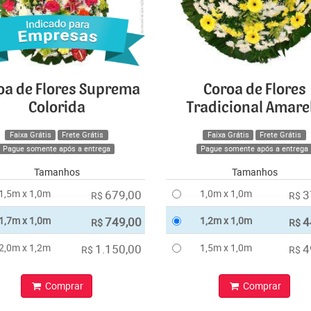
oa de Flores Suprema
Coroa de Flores
Colorida
Tradicional Amare
Faixa Grátis
Frete Grátis
Faixa Grátis
Frete Grátis
Pague somente após a entrega
Pague somente após a entrega
Tamanhos
Tamanhos
1,5m x 1,0m
679,00
1,0m x 1,0m
3
R$
R$
1,7m x 1,0m
749,00
1,2m x 1,0m
4
R$
R$
2,0m x 1,2m
1.150,00
1,5m x 1,0m
4
R$
R$
Comprar
Comprar