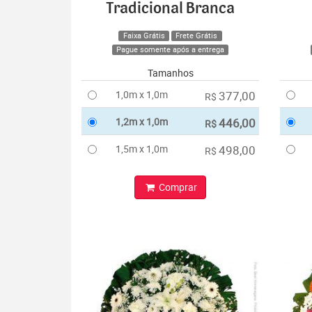
Tradicional Branca
Faixa Grátis
Frete Grátis
Pague somente após a entrega
Tamanhos
1,0m x 1,0m
377,00
R$
1,2m x 1,0m
446,00
R$
1,5m x 1,0m
498,00
R$
Comprar