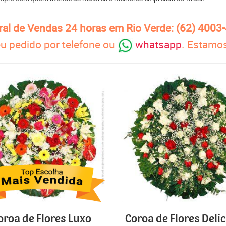
ral de Vendas 24 horas em Rio Verde: (62) 4003
u pedido por telefone ou
whatsapp
. Estamos
oroa de Flores Luxo
Coroa de Flores Deli