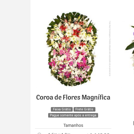
Coroa de Flores Magnífica
Faixa Grátis
Frete Grátis
Pague somente após a entrega
Tamanhos