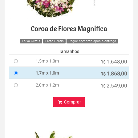
Coroa de Flores Magnífica
Faixa Grátis
Frete Grátis
Pague somente após a entrega
Tamanhos
1,5m x 1,0m
1.648,00
R$
1,7m x 1,0m
1.868,00
R$
2,0m x 1,2m
2.549,00
R$
Comprar