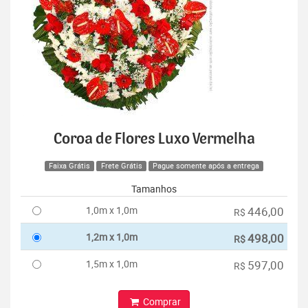
Coroa de Flores Luxo Vermelha
Faixa Grátis
Frete Grátis
Pague somente após a entrega
Tamanhos
1,0m x 1,0m
446,00
R$
1,2m x 1,0m
498,00
R$
1,5m x 1,0m
597,00
R$
Comprar