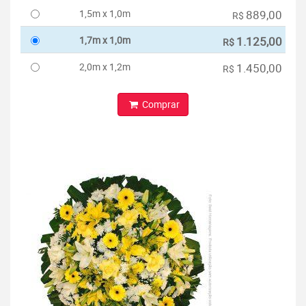
1,5m x 1,0m
889,00
R$
1,7m x 1,0m
1.125,00
R$
2,0m x 1,2m
1.450,00
R$
Comprar