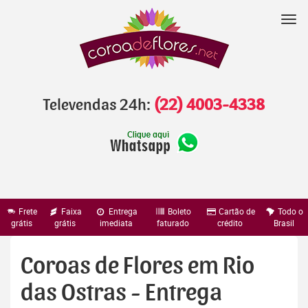
Pular
para
Nav
o
conteúdo
Televendas 24h:
(22) 4003-4338
Frete
Faixa
Entrega
Boleto
Cartão de
Todo o
grátis
grátis
imediata
faturado
crédito
Brasil
Coroas de Flores em Rio
das Ostras - Entrega