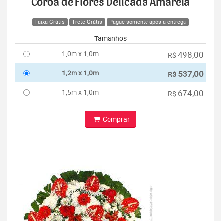
Coroa de Flores Delicada Amarela
Faixa Grátis
Frete Grátis
Pague somente após a entrega
Tamanhos
1,0m x 1,0m
498,00
R$
1,2m x 1,0m
537,00
R$
1,5m x 1,0m
674,00
R$
Comprar