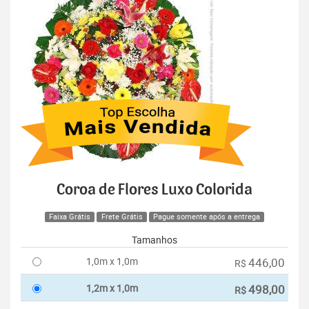
Coroa de Flores Luxo Colorida
Faixa Grátis
Frete Grátis
Pague somente após a entrega
Tamanhos
1,0m x 1,0m
446,00
R$
1,2m x 1,0m
498,00
R$