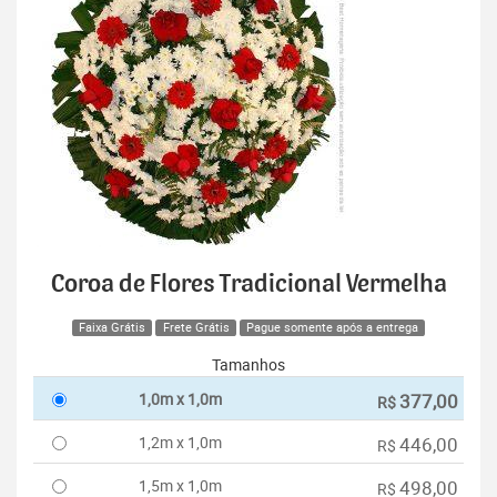
Coroa de Flores Tradicional Vermelha
Faixa Grátis
Frete Grátis
Pague somente após a entrega
Tamanhos
1,0m x 1,0m
377,00
R$
1,2m x 1,0m
446,00
R$
1,5m x 1,0m
498,00
R$