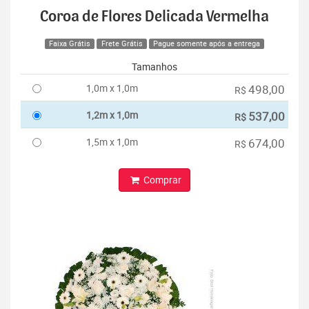
Coroa de Flores Delicada Vermelha
Faixa Grátis
Frete Grátis
Pague somente após a entrega
Tamanhos
1,0m x 1,0m
498,00
R$
1,2m x 1,0m
537,00
R$
1,5m x 1,0m
674,00
R$
Comprar