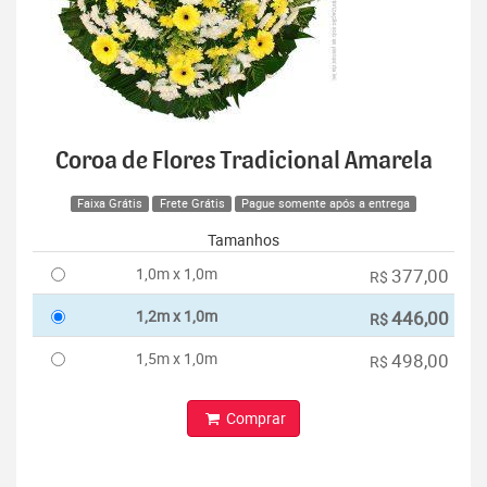
Coroa de Flores Tradicional Amarela
Faixa Grátis
Frete Grátis
Pague somente após a entrega
Tamanhos
1,0m x 1,0m
377,00
R$
1,2m x 1,0m
446,00
R$
1,5m x 1,0m
498,00
R$
Comprar