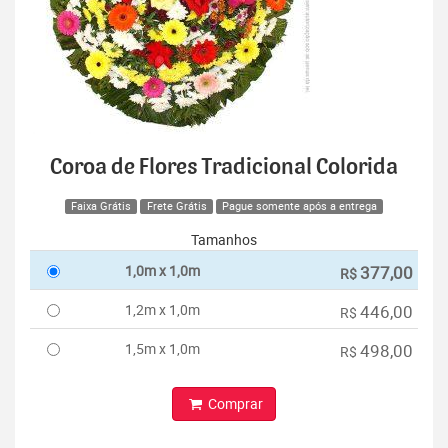
Coroa de Flores Tradicional Colorida
Faixa Grátis
Frete Grátis
Pague somente após a entrega
Tamanhos
1,0m x 1,0m
377,00
R$
1,2m x 1,0m
446,00
R$
1,5m x 1,0m
498,00
R$
Comprar