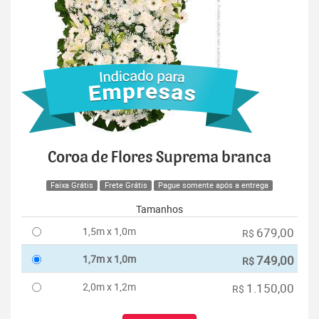
Coroa de Flores Suprema branca
Faixa Grátis
Frete Grátis
Pague somente após a entrega
Tamanhos
1,5m x 1,0m
679,00
R$
1,7m x 1,0m
749,00
R$
2,0m x 1,2m
1.150,00
R$