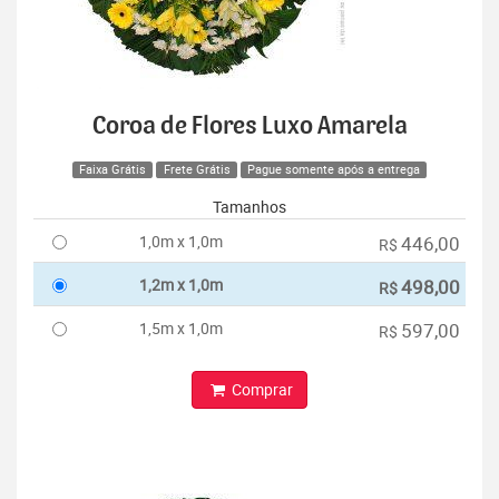
Coroa de Flores Luxo Amarela
Faixa Grátis
Frete Grátis
Pague somente após a entrega
Tamanhos
1,0m x 1,0m
446,00
R$
1,2m x 1,0m
498,00
R$
1,5m x 1,0m
597,00
R$
Comprar