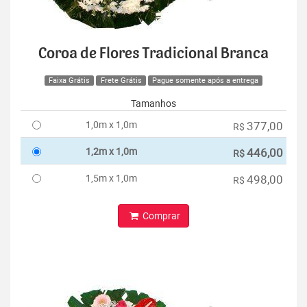
Coroa de Flores Tradicional Branca
Faixa Grátis
Frete Grátis
Pague somente após a entrega
Tamanhos
1,0m x 1,0m
377,00
R$
1,2m x 1,0m
446,00
R$
1,5m x 1,0m
498,00
R$
Comprar