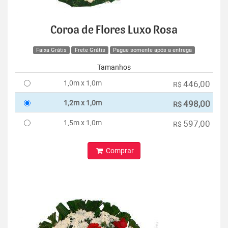
Coroa de Flores Luxo Rosa
Faixa Grátis
Frete Grátis
Pague somente após a entrega
Tamanhos
1,0m x 1,0m
446,00
R$
1,2m x 1,0m
498,00
R$
1,5m x 1,0m
597,00
R$
Comprar