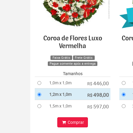
Coroa de Flores Luxo
Cor
Vermelha
Faixa Grátis
Frete Grátis
Pague somente após a entrega
Tamanhos
1,0m x 1,0m
446,00
R$
1,2m x 1,0m
498,00
R$
1,5m x 1,0m
597,00
R$
Comprar