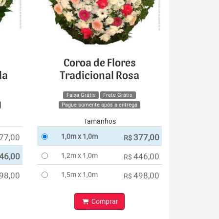
Coroa de Flores
la
Tradicional Rosa
Faixa Grátis
Frete Grátis
Pague somente após a entrega
Tamanhos
77,00
1,0m x 1,0m
377,00
R$
46,00
1,2m x 1,0m
446,00
R$
98,00
1,5m x 1,0m
498,00
R$
Comprar