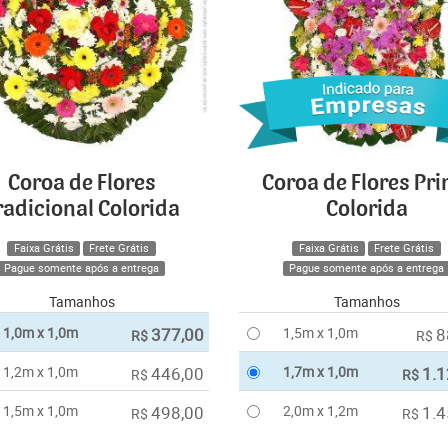
Coroa de Flores
Coroa de Flores Pr
radicional Colorida
Colorida
Faixa Grátis
Frete Grátis
Faixa Grátis
Frete Grátis
Pague somente após a entrega
Pague somente após a entrega
Tamanhos
Tamanhos
1,0m x 1,0m
377,00
1,5m x 1,0m
8
R$
R$
1,2m x 1,0m
446,00
1,7m x 1,0m
1.1
R$
R$
1,5m x 1,0m
498,00
2,0m x 1,2m
1.4
R$
R$