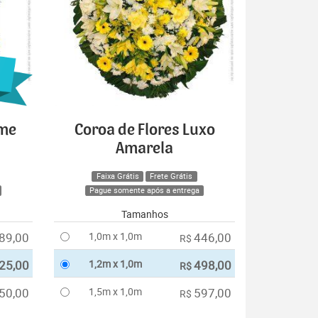
ime
Coroa de Flores Luxo
Amarela
Faixa Grátis
Frete Grátis
Pague somente após a entrega
Tamanhos
89,00
1,0m x 1,0m
446,00
R$
25,00
1,2m x 1,0m
498,00
R$
50,00
1,5m x 1,0m
597,00
R$