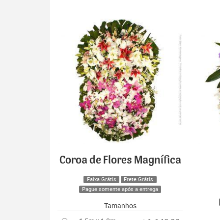
Coroa de Flores Magnífica
Faixa Grátis
Frete Grátis
Pague somente após a entrega
Tamanhos