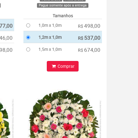
Pague somente após a entrega
Tamanhos
77,00
1,0m x 1,0m
498,00
R$
46,00
1,2m x 1,0m
537,00
R$
98,00
1,5m x 1,0m
674,00
R$
Comprar