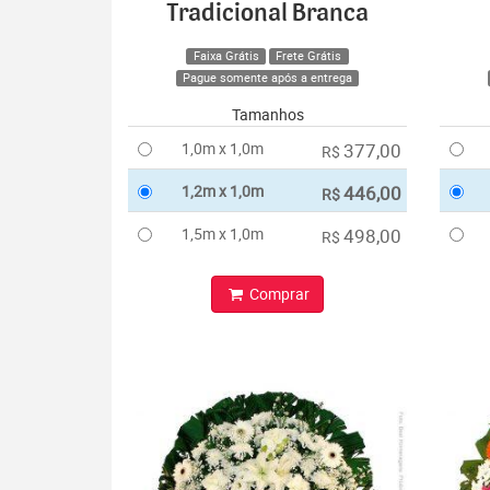
Tradicional Branca
Faixa Grátis
Frete Grátis
Pague somente após a entrega
Tamanhos
1,0m x 1,0m
377,00
R$
1,2m x 1,0m
446,00
R$
1,5m x 1,0m
498,00
R$
Comprar