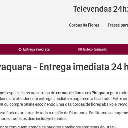
Televendas 24h
Coroas de Flores
Frases par
Entrega imediata
Boleto faturado
raquara - Entrega imediata 24 
os especialistas na entrega de
coroas de flores em Piraquara
para todos
emos te atender com entrega imediata e pagamento facilitado! Entre em
8 ou compre online escolhendo uma das coroas de flores abaixo e iremos
sa floricultura atende toda a região de Piraquara. Facilitamos o pagame
horas, todos os dias inclusive feriados.
pre com quem atende as maiores e melhores empresas do Brasil!