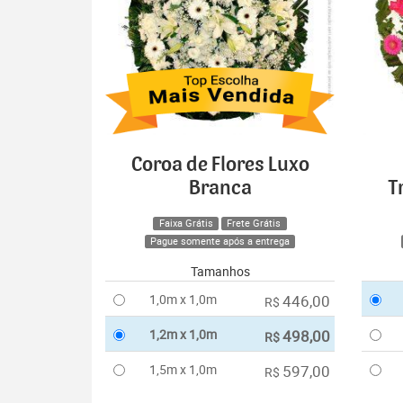
Coroa de Flores Luxo
Branca
T
Faixa Grátis
Frete Grátis
Pague somente após a entrega
Tamanhos
1,0m x 1,0m
446,00
R$
1,2m x 1,0m
498,00
R$
1,5m x 1,0m
597,00
R$