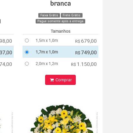
branca
Faixa Grátis
Frete Grátis
Pague somente após a entrega
Tamanhos
98,00
1,5m x 1,0m
679,00
R$
37,00
1,7m x 1,0m
749,00
R$
74,00
2,0m x 1,2m
1.150,00
R$
Comprar