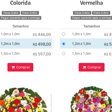
Colorida
Vermelha
Faixa Grátis
Frete Grátis
Faixa Grátis
Frete Grátis
Pague somente após a entrega
Pague somente após a entrega
Tamanhos
Tamanhos
1,0m x 1,0m
446,00
1,0m x 1,0m
4
R$
R$
1,2m x 1,0m
498,00
1,2m x 1,0m
5
R$
R$
1,5m x 1,0m
597,00
1,5m x 1,0m
6
R$
R$
Comprar
Comprar