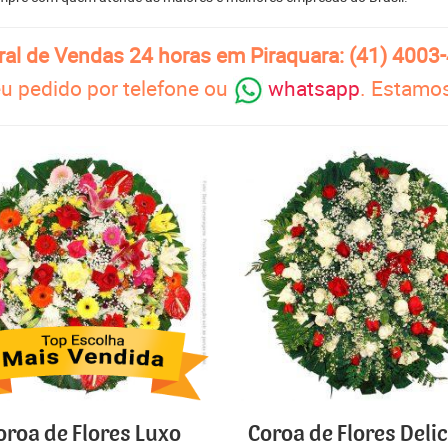
ral de Vendas 24 horas em Piraquara: (41) 4003
u pedido por telefone ou
whatsapp
. Estamos
oroa de Flores Luxo
Coroa de Flores Deli