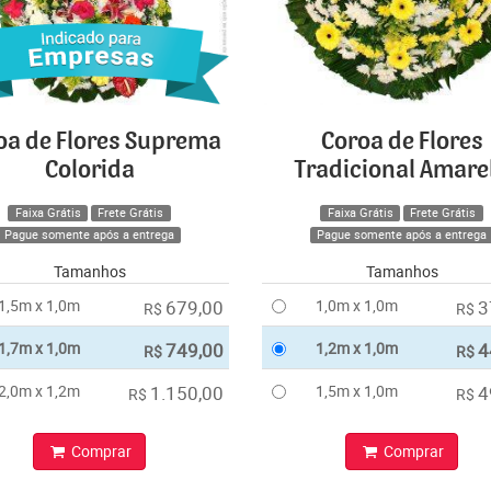
oa de Flores Suprema
Coroa de Flores
Colorida
Tradicional Amare
Faixa Grátis
Frete Grátis
Faixa Grátis
Frete Grátis
Pague somente após a entrega
Pague somente após a entrega
Tamanhos
Tamanhos
1,5m x 1,0m
679,00
1,0m x 1,0m
3
R$
R$
1,7m x 1,0m
749,00
1,2m x 1,0m
4
R$
R$
2,0m x 1,2m
1.150,00
1,5m x 1,0m
4
R$
R$
Comprar
Comprar