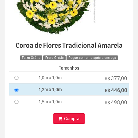
Coroa de Flores Tradicional Amarela
Faixa Grátis
Frete Grátis
Pague somente após a entrega
Tamanhos
1,0m x 1,0m
377,00
R$
1,2m x 1,0m
446,00
R$
1,5m x 1,0m
498,00
R$
Comprar