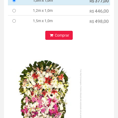
1,0m x 1,0m
377,00
R$
1,2m x 1,0m
446,00
R$
1,5m x 1,0m
498,00
R$
Comprar