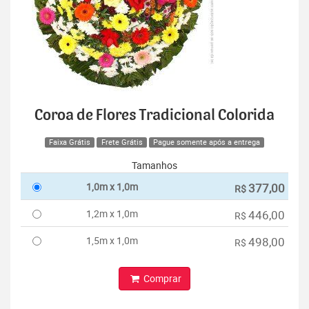
Coroa de Flores Tradicional Colorida
Faixa Grátis
Frete Grátis
Pague somente após a entrega
Tamanhos
1,0m x 1,0m
377,00
R$
1,2m x 1,0m
446,00
R$
1,5m x 1,0m
498,00
R$
Comprar