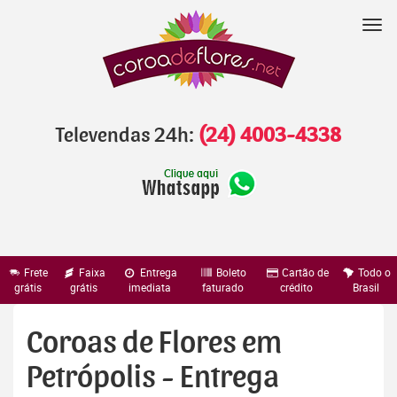
Pular
para
Nav
o
conteúdo
Televendas 24h:
(24) 4003-4338
Frete
Faixa
Entrega
Boleto
Cartão de
Todo o
grátis
grátis
imediata
faturado
crédito
Brasil
Coroas de Flores em
Petrópolis - Entrega