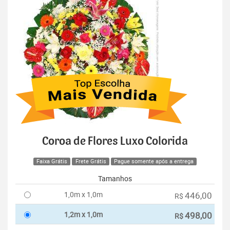
Coroa de Flores Luxo Colorida
Faixa Grátis
Frete Grátis
Pague somente após a entrega
Tamanhos
1,0m x 1,0m
446,00
R$
1,2m x 1,0m
498,00
R$