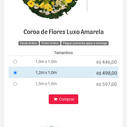
Coroa de Flores Luxo Amarela
Faixa Grátis
Frete Grátis
Pague somente após a entrega
Tamanhos
1,0m x 1,0m
446,00
R$
1,2m x 1,0m
498,00
R$
1,5m x 1,0m
597,00
R$
Comprar