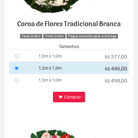
Coroa de Flores Tradicional Branca
Faixa Grátis
Frete Grátis
Pague somente após a entrega
Tamanhos
1,0m x 1,0m
377,00
R$
1,2m x 1,0m
446,00
R$
1,5m x 1,0m
498,00
R$
Comprar