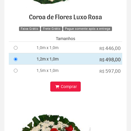
Coroa de Flores Luxo Rosa
Faixa Grátis
Frete Grátis
Pague somente após a entrega
Tamanhos
1,0m x 1,0m
446,00
R$
1,2m x 1,0m
498,00
R$
1,5m x 1,0m
597,00
R$
Comprar