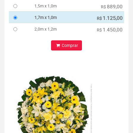
1,5m x 1,0m
889,00
R$
1,7m x 1,0m
1.125,00
R$
2,0m x 1,2m
1.450,00
R$
Comprar