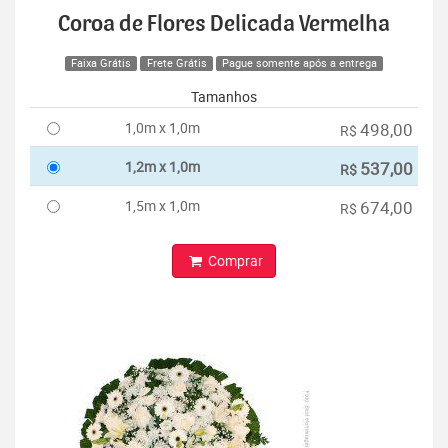
Coroa de Flores Delicada Vermelha
Faixa Grátis
Frete Grátis
Pague somente após a entrega
Tamanhos
1,0m x 1,0m
498,00
R$
1,2m x 1,0m
537,00
R$
1,5m x 1,0m
674,00
R$
Comprar