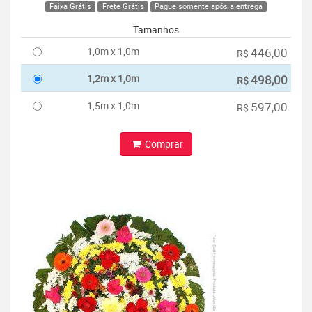
Faixa Grátis
Frete Grátis
Pague somente após a entrega
Tamanhos
1,0m x 1,0m
446,00
R$
1,2m x 1,0m
498,00
R$
1,5m x 1,0m
597,00
R$
Comprar