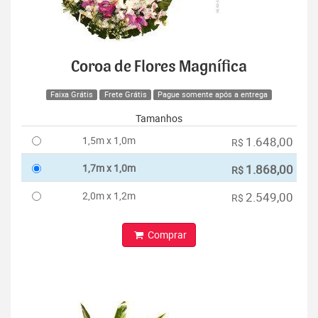
Coroa de Flores Magnífica
Faixa Grátis
Frete Grátis
Pague somente após a entrega
Tamanhos
1,5m x 1,0m
1.648,00
R$
1,7m x 1,0m
1.868,00
R$
2,0m x 1,2m
2.549,00
R$
Comprar