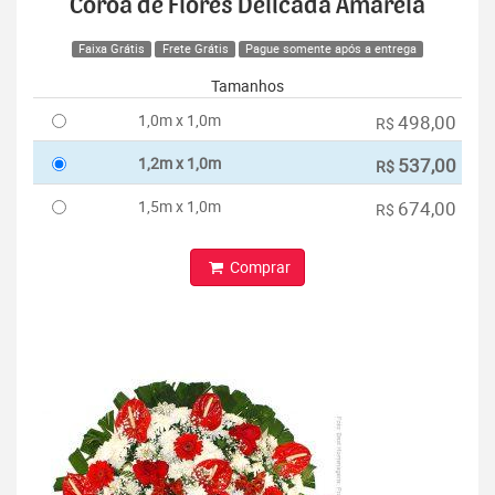
Coroa de Flores Delicada Amarela
Faixa Grátis
Frete Grátis
Pague somente após a entrega
Tamanhos
1,0m x 1,0m
498,00
R$
1,2m x 1,0m
537,00
R$
1,5m x 1,0m
674,00
R$
Comprar