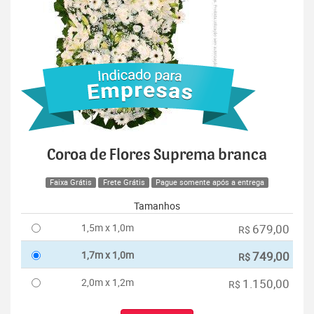
Coroa de Flores Suprema branca
Faixa Grátis
Frete Grátis
Pague somente após a entrega
Tamanhos
1,5m x 1,0m
679,00
R$
1,7m x 1,0m
749,00
R$
2,0m x 1,2m
1.150,00
R$