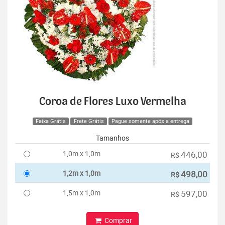
Coroa de Flores Luxo Vermelha
Faixa Grátis
Frete Grátis
Pague somente após a entrega
Tamanhos
1,0m x 1,0m
446,00
R$
1,2m x 1,0m
498,00
R$
1,5m x 1,0m
597,00
R$
Comprar