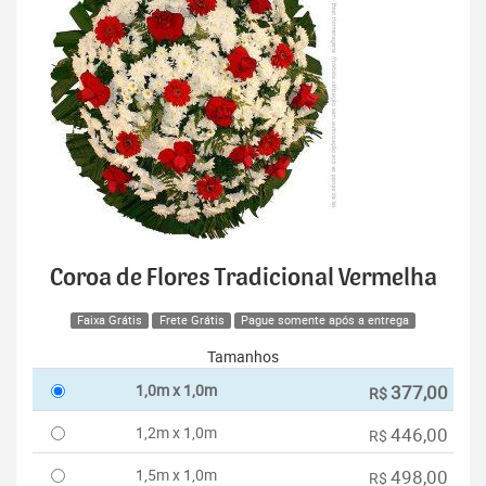
Coroa de Flores Tradicional Vermelha
Faixa Grátis
Frete Grátis
Pague somente após a entrega
Tamanhos
1,0m x 1,0m
377,00
R$
1,2m x 1,0m
446,00
R$
1,5m x 1,0m
498,00
R$