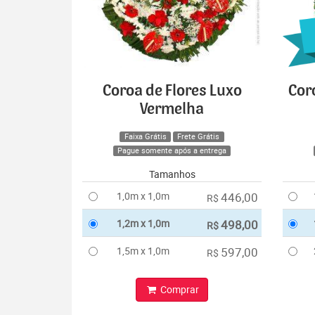
Coroa de Flores Luxo
Cor
Vermelha
Faixa Grátis
Frete Grátis
Pague somente após a entrega
Tamanhos
1,0m x 1,0m
446,00
R$
1,2m x 1,0m
498,00
R$
1,5m x 1,0m
597,00
R$
Comprar