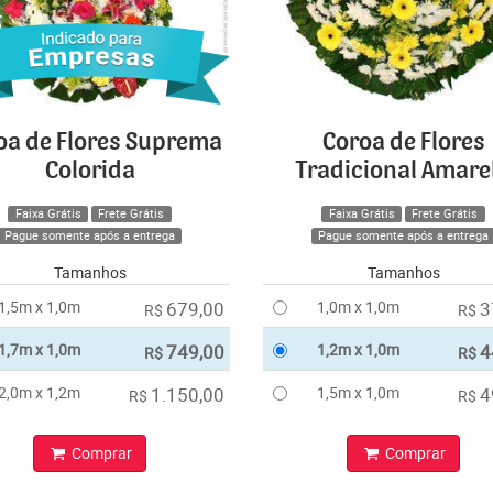
oa de Flores Suprema
Coroa de Flores
Colorida
Tradicional Amare
Faixa Grátis
Frete Grátis
Faixa Grátis
Frete Grátis
Pague somente após a entrega
Pague somente após a entrega
Tamanhos
Tamanhos
1,5m x 1,0m
679,00
1,0m x 1,0m
3
R$
R$
1,7m x 1,0m
749,00
1,2m x 1,0m
4
R$
R$
2,0m x 1,2m
1.150,00
1,5m x 1,0m
4
R$
R$
Comprar
Comprar