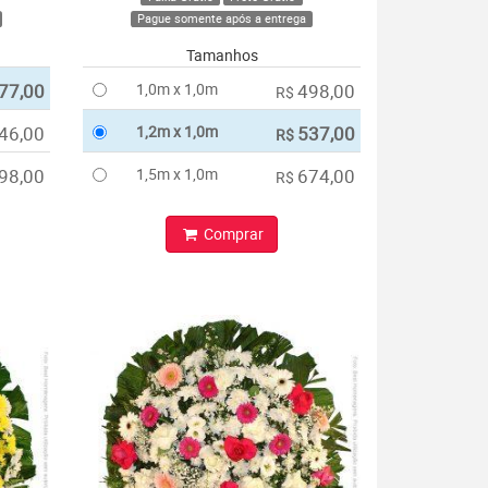
Pague somente após a entrega
Tamanhos
77,00
1,0m x 1,0m
498,00
R$
46,00
1,2m x 1,0m
537,00
R$
98,00
1,5m x 1,0m
674,00
R$
Comprar