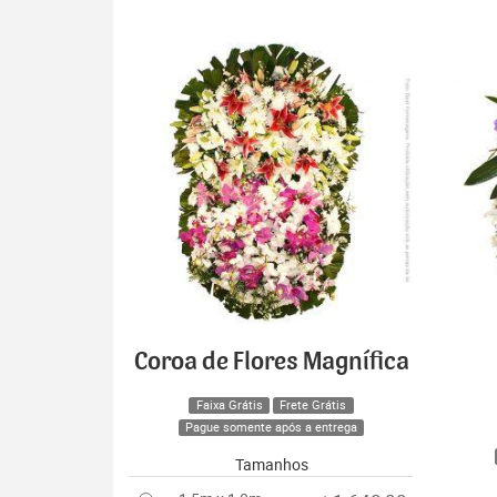
Coroa de Flores Magnífica
Faixa Grátis
Frete Grátis
Pague somente após a entrega
Tamanhos