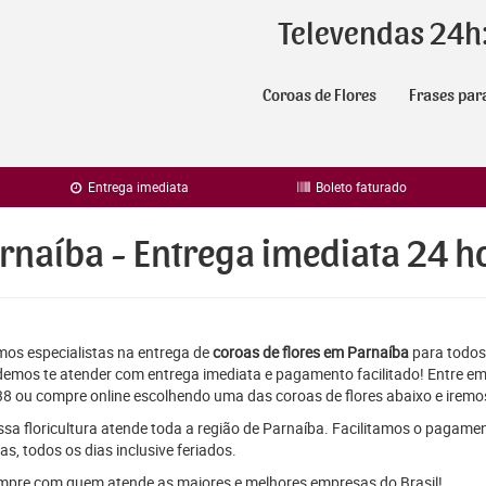
Televendas 24h
Coroas de Flores
Frases par
Entrega imediata
Boleto faturado
rnaíba - Entrega imediata 24 h
os especialistas na entrega de
coroas de flores em Parnaíba
para todos 
emos te atender com entrega imediata e pagamento facilitado! Entre em
8 ou compre online escolhendo uma das coroas de flores abaixo e iremos
sa floricultura atende toda a região de Parnaíba. Facilitamos o pagamen
as, todos os dias inclusive feriados.
pre com quem atende as maiores e melhores empresas do Brasil!