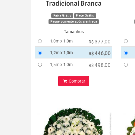
Tradicional Branca
Faixa Grátis
Frete Grátis
Pague somente após a entrega
Tamanhos
1,0m x 1,0m
377,00
R$
1,2m x 1,0m
446,00
R$
1,5m x 1,0m
498,00
R$
Comprar