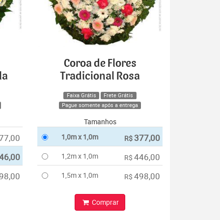
Coroa de Flores
la
Tradicional Rosa
Faixa Grátis
Frete Grátis
Pague somente após a entrega
Tamanhos
77,00
1,0m x 1,0m
377,00
R$
46,00
1,2m x 1,0m
446,00
R$
98,00
1,5m x 1,0m
498,00
R$
Comprar