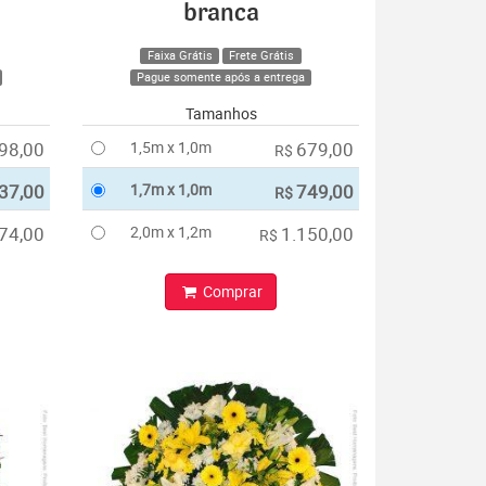
branca
Faixa Grátis
Frete Grátis
Pague somente após a entrega
Tamanhos
98,00
1,5m x 1,0m
679,00
R$
37,00
1,7m x 1,0m
749,00
R$
74,00
2,0m x 1,2m
1.150,00
R$
Comprar