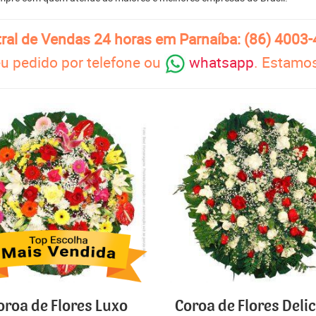
ral de Vendas 24 horas em Parnaíba: (86) 4003
u pedido por telefone ou
whatsapp
. Estamos
oroa de Flores Luxo
Coroa de Flores Deli