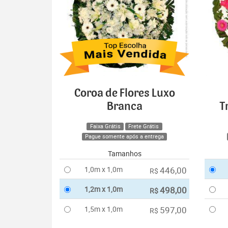
Coroa de Flores Luxo
Branca
T
Faixa Grátis
Frete Grátis
Pague somente após a entrega
Tamanhos
1,0m x 1,0m
446,00
R$
1,2m x 1,0m
498,00
R$
1,5m x 1,0m
597,00
R$