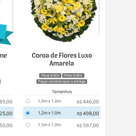
ime
Coroa de Flores Luxo
Amarela
Faixa Grátis
Frete Grátis
Pague somente após a entrega
Tamanhos
89,00
1,0m x 1,0m
446,00
R$
25,00
1,2m x 1,0m
498,00
R$
50,00
1,5m x 1,0m
597,00
R$