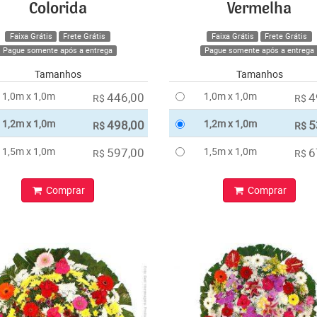
Colorida
Vermelha
Faixa Grátis
Frete Grátis
Faixa Grátis
Frete Grátis
Pague somente após a entrega
Pague somente após a entrega
Tamanhos
Tamanhos
1,0m x 1,0m
446,00
1,0m x 1,0m
4
R$
R$
1,2m x 1,0m
498,00
1,2m x 1,0m
5
R$
R$
1,5m x 1,0m
597,00
1,5m x 1,0m
6
R$
R$
Comprar
Comprar