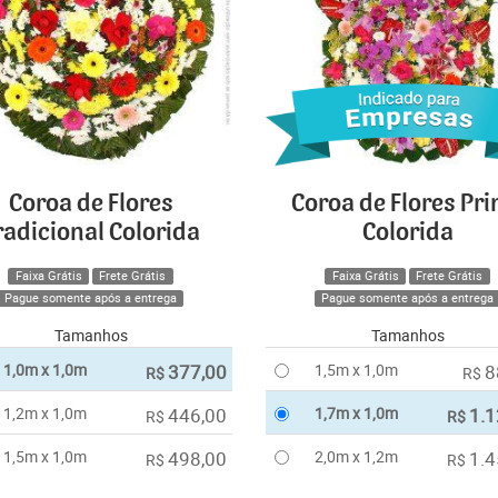
Coroa de Flores
Coroa de Flores Pr
radicional Colorida
Colorida
Faixa Grátis
Frete Grátis
Faixa Grátis
Frete Grátis
Pague somente após a entrega
Pague somente após a entrega
Tamanhos
Tamanhos
1,0m x 1,0m
377,00
1,5m x 1,0m
8
R$
R$
1,2m x 1,0m
446,00
1,7m x 1,0m
1.1
R$
R$
1,5m x 1,0m
498,00
2,0m x 1,2m
1.4
R$
R$