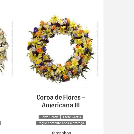
Coroa de Flores –
Americana III
Faixa Grátis
Frete Grátis
Pague somente após a entrega
Tamanhos