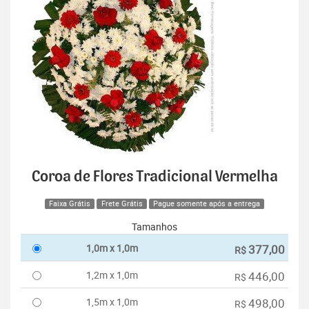
Coroa de Flores Tradicional Vermelha
Faixa Grátis
Frete Grátis
Pague somente após a entrega
Tamanhos
1,0m x 1,0m
377,00
R$
1,2m x 1,0m
446,00
R$
1,5m x 1,0m
498,00
R$