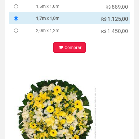
1,5m x 1,0m
889,00
R$
1,7m x 1,0m
1.125,00
R$
2,0m x 1,2m
1.450,00
R$
Comprar