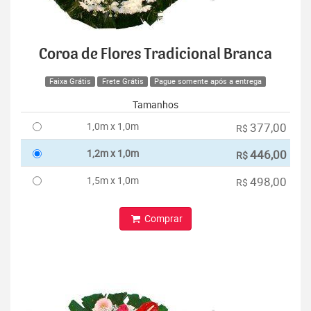
Coroa de Flores Tradicional Branca
Faixa Grátis
Frete Grátis
Pague somente após a entrega
Tamanhos
1,0m x 1,0m
377,00
R$
1,2m x 1,0m
446,00
R$
1,5m x 1,0m
498,00
R$
Comprar