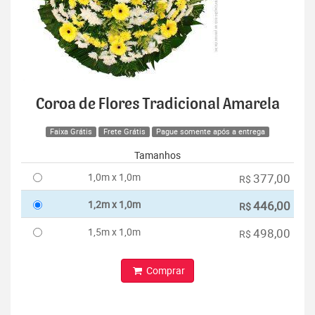
Coroa de Flores Tradicional Amarela
Faixa Grátis
Frete Grátis
Pague somente após a entrega
Tamanhos
1,0m x 1,0m
377,00
R$
1,2m x 1,0m
446,00
R$
1,5m x 1,0m
498,00
R$
Comprar