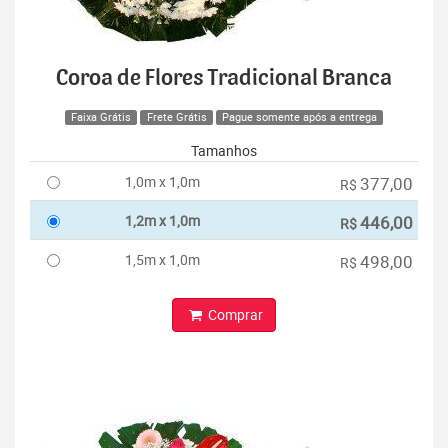
Coroa de Flores Tradicional Branca
Faixa Grátis
Frete Grátis
Pague somente após a entrega
Tamanhos
1,0m x 1,0m
377,00
R$
1,2m x 1,0m
446,00
R$
1,5m x 1,0m
498,00
R$
Comprar