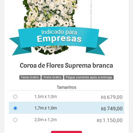
Coroa de Flores Suprema branca
Faixa Grátis
Frete Grátis
Pague somente após a entrega
Tamanhos
1,5m x 1,0m
679,00
R$
1,7m x 1,0m
749,00
R$
2,0m x 1,2m
1.150,00
R$