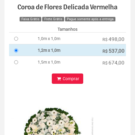
Coroa de Flores Delicada Vermelha
Faixa Grátis
Frete Grátis
Pague somente após a entrega
Tamanhos
1,0m x 1,0m
498,00
R$
1,2m x 1,0m
537,00
R$
1,5m x 1,0m
674,00
R$
Comprar