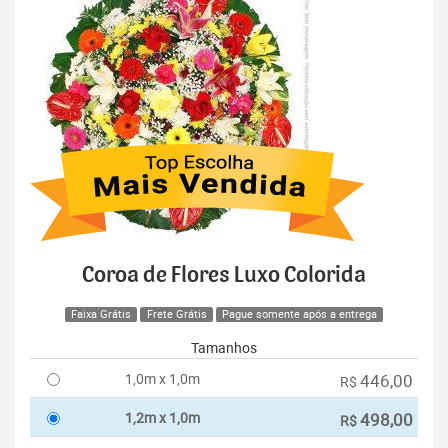
Coroa de Flores Luxo Colorida
Faixa Grátis
Frete Grátis
Pague somente após a entrega
Tamanhos
1,0m x 1,0m
446,00
R$
1,2m x 1,0m
498,00
R$