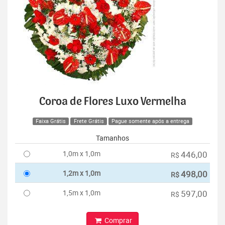
Coroa de Flores Luxo Vermelha
Faixa Grátis
Frete Grátis
Pague somente após a entrega
Tamanhos
1,0m x 1,0m
446,00
R$
1,2m x 1,0m
498,00
R$
1,5m x 1,0m
597,00
R$
Comprar