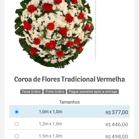
Coroa de Flores Tradicional Vermelha
Faixa Grátis
Frete Grátis
Pague somente após a entrega
Tamanhos
1,0m x 1,0m
377,00
R$
1,2m x 1,0m
446,00
R$
1,5m x 1,0m
498,00
R$