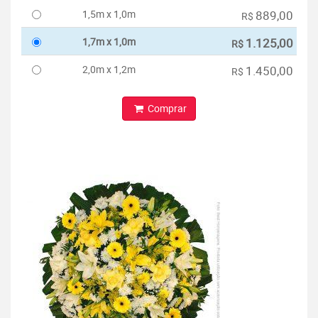
1,5m x 1,0m
889,00
R$
1,7m x 1,0m
1.125,00
R$
2,0m x 1,2m
1.450,00
R$
Comprar