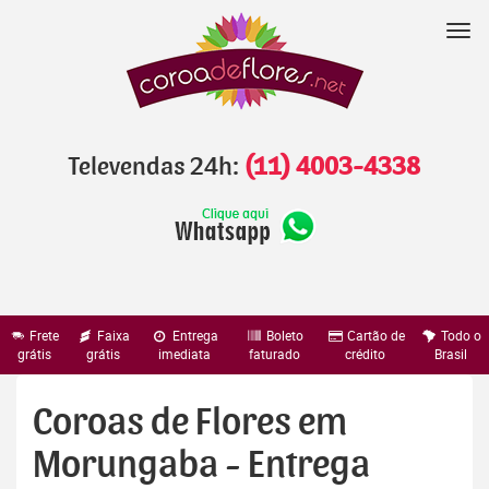
Pular
para
Nav
o
conteúdo
Televendas 24h:
(11) 4003-4338
Frete
Faixa
Entrega
Boleto
Cartão de
Todo o
grátis
grátis
imediata
faturado
crédito
Brasil
Coroas de Flores em
Morungaba - Entrega