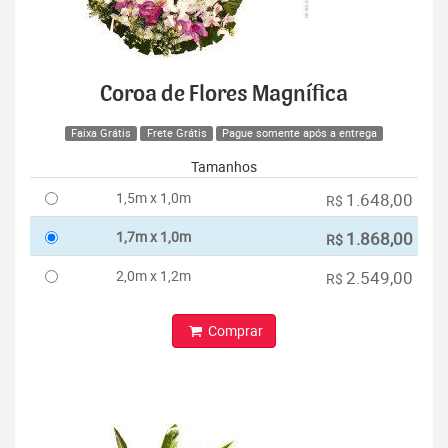
Coroa de Flores Magnífica
Faixa Grátis
Frete Grátis
Pague somente após a entrega
Tamanhos
1,5m x 1,0m
1.648,00
R$
1,7m x 1,0m
1.868,00
R$
2,0m x 1,2m
2.549,00
R$
Comprar