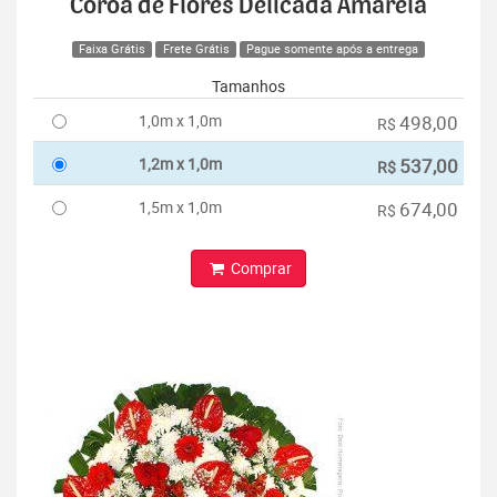
Coroa de Flores Delicada Amarela
Faixa Grátis
Frete Grátis
Pague somente após a entrega
Tamanhos
1,0m x 1,0m
498,00
R$
1,2m x 1,0m
537,00
R$
1,5m x 1,0m
674,00
R$
Comprar