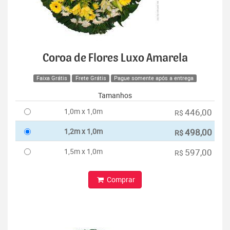
Coroa de Flores Luxo Amarela
Faixa Grátis
Frete Grátis
Pague somente após a entrega
Tamanhos
1,0m x 1,0m
446,00
R$
1,2m x 1,0m
498,00
R$
1,5m x 1,0m
597,00
R$
Comprar