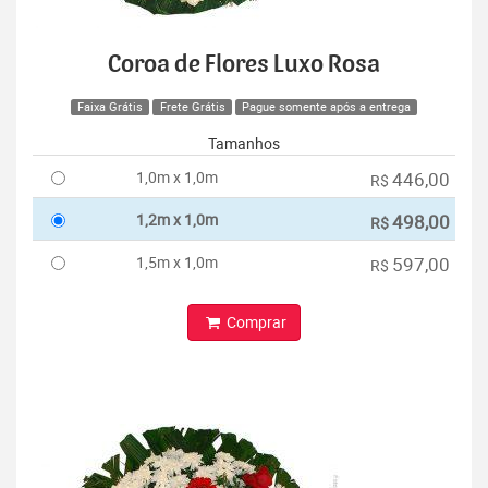
Coroa de Flores Luxo Rosa
Faixa Grátis
Frete Grátis
Pague somente após a entrega
Tamanhos
1,0m x 1,0m
446,00
R$
1,2m x 1,0m
498,00
R$
1,5m x 1,0m
597,00
R$
Comprar