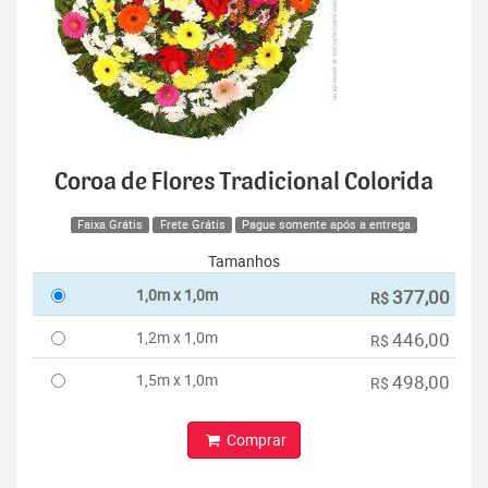
Coroa de Flores Tradicional Colorida
Faixa Grátis
Frete Grátis
Pague somente após a entrega
Tamanhos
1,0m x 1,0m
377,00
R$
1,2m x 1,0m
446,00
R$
1,5m x 1,0m
498,00
R$
Comprar