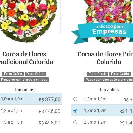
Coroa de Flores
Coroa de Flores Pr
radicional Colorida
Colorida
Faixa Grátis
Frete Grátis
Faixa Grátis
Frete Grátis
Pague somente após a entrega
Pague somente após a entrega
Tamanhos
Tamanhos
1,0m x 1,0m
377,00
1,5m x 1,0m
8
R$
R$
1,2m x 1,0m
446,00
1,7m x 1,0m
1.1
R$
R$
1,5m x 1,0m
498,00
2,0m x 1,2m
1.4
R$
R$