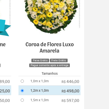
ime
Coroa de Flores Luxo
Amarela
Faixa Grátis
Frete Grátis
Pague somente após a entrega
Tamanhos
89,00
1,0m x 1,0m
446,00
R$
25,00
1,2m x 1,0m
498,00
R$
50,00
1,5m x 1,0m
597,00
R$