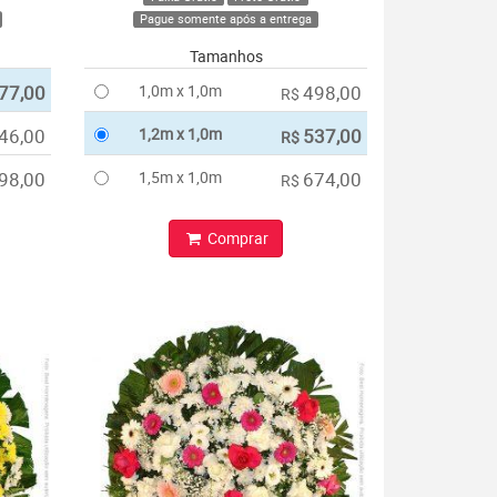
Pague somente após a entrega
Tamanhos
77,00
1,0m x 1,0m
498,00
R$
46,00
1,2m x 1,0m
537,00
R$
98,00
1,5m x 1,0m
674,00
R$
Comprar