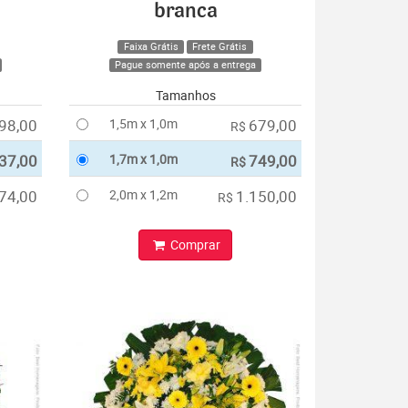
branca
Faixa Grátis
Frete Grátis
Pague somente após a entrega
Tamanhos
98,00
1,5m x 1,0m
679,00
R$
37,00
1,7m x 1,0m
749,00
R$
74,00
2,0m x 1,2m
1.150,00
R$
Comprar