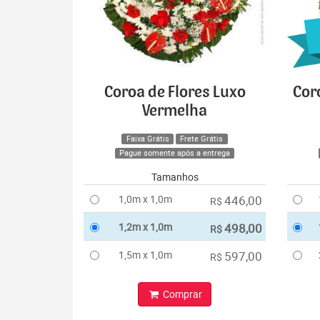
Coroa de Flores Luxo
Cor
Vermelha
Faixa Grátis
Frete Grátis
Pague somente após a entrega
Tamanhos
1,0m x 1,0m
446,00
R$
1,2m x 1,0m
498,00
R$
1,5m x 1,0m
597,00
R$
Comprar