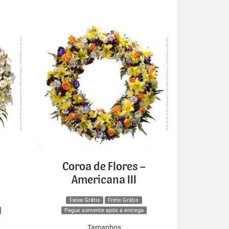
Coroa de Flores –
Americana III
Faixa Grátis
Frete Grátis
Pague somente após a entrega
Tamanhos