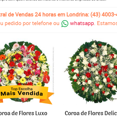
ral de Vendas 24 horas em Londrina: (43) 4003
u pedido por telefone ou
whatsapp
. Estamos
oroa de Flores Luxo
Coroa de Flores Deli