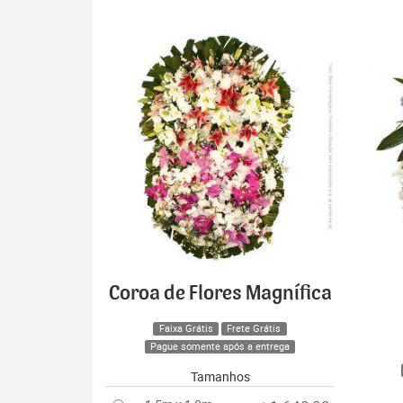
Coroa de Flores Magnífica
Faixa Grátis
Frete Grátis
Pague somente após a entrega
Tamanhos