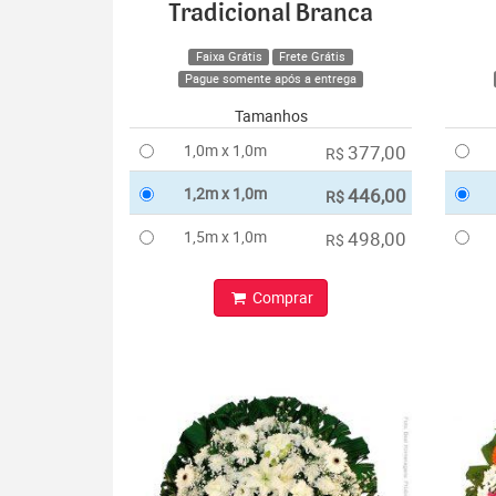
Tradicional Branca
Faixa Grátis
Frete Grátis
Pague somente após a entrega
Tamanhos
1,0m x 1,0m
377,00
R$
1,2m x 1,0m
446,00
R$
1,5m x 1,0m
498,00
R$
Comprar