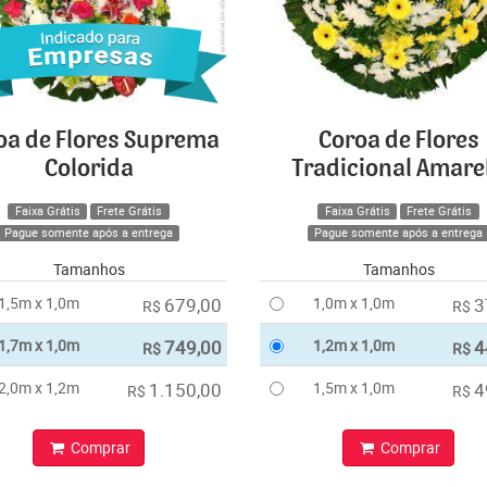
oa de Flores Suprema
Coroa de Flores
Colorida
Tradicional Amare
Faixa Grátis
Frete Grátis
Faixa Grátis
Frete Grátis
Pague somente após a entrega
Pague somente após a entrega
Tamanhos
Tamanhos
1,5m x 1,0m
679,00
1,0m x 1,0m
3
R$
R$
1,7m x 1,0m
749,00
1,2m x 1,0m
4
R$
R$
2,0m x 1,2m
1.150,00
1,5m x 1,0m
4
R$
R$
Comprar
Comprar