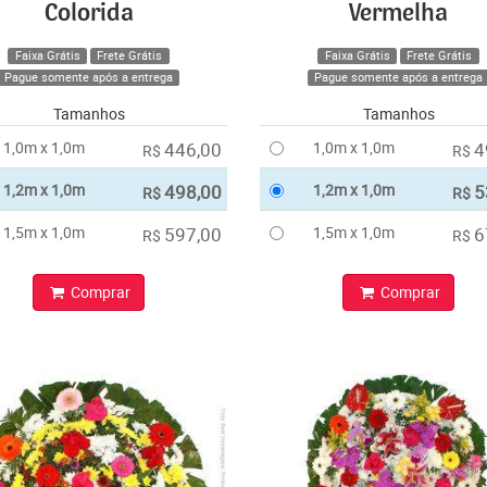
Colorida
Vermelha
Faixa Grátis
Frete Grátis
Faixa Grátis
Frete Grátis
Pague somente após a entrega
Pague somente após a entrega
Tamanhos
Tamanhos
1,0m x 1,0m
446,00
1,0m x 1,0m
4
R$
R$
1,2m x 1,0m
498,00
1,2m x 1,0m
5
R$
R$
1,5m x 1,0m
597,00
1,5m x 1,0m
6
R$
R$
Comprar
Comprar