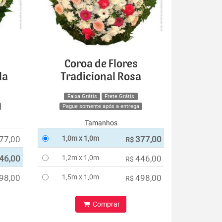
Coroa de Flores
la
Tradicional Rosa
Faixa Grátis
Frete Grátis
Pague somente após a entrega
Tamanhos
77,00
1,0m x 1,0m
377,00
R$
46,00
1,2m x 1,0m
446,00
R$
98,00
1,5m x 1,0m
498,00
R$
Comprar