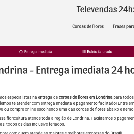
Televendas 24h
Coroas de Flores
Frases par
Entrega imediata
Boleto faturado
ndrina - Entrega imediata 24 h
os especialistas na entrega de
coroas de flores em Londrina
para todos 
emos te atender com entrega imediata e pagamento facilitado! Entre em
8 ou compre online escolhendo uma das coroas de flores abaixo e iremos
sa floricultura atende toda a região de Londrina. Facilitamos o pagamen
as, todos os dias inclusive feriados.
pre com quem atende as maiores e melhores empresas do Brasil!