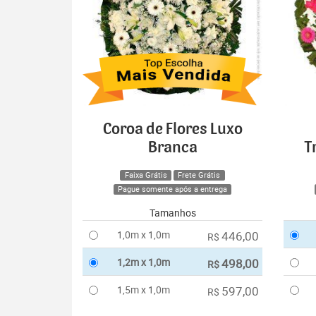
Coroa de Flores Luxo
Branca
T
Faixa Grátis
Frete Grátis
Pague somente após a entrega
Tamanhos
1,0m x 1,0m
446,00
R$
1,2m x 1,0m
498,00
R$
1,5m x 1,0m
597,00
R$