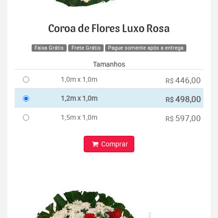
Coroa de Flores Luxo Rosa
Faixa Grátis
Frete Grátis
Pague somente após a entrega
Tamanhos
1,0m x 1,0m
446,00
R$
1,2m x 1,0m
498,00
R$
1,5m x 1,0m
597,00
R$
Comprar