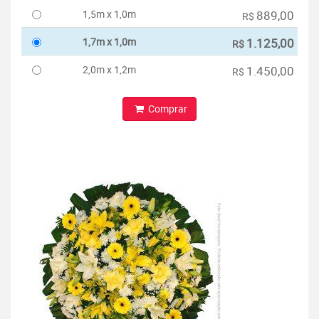
1,5m x 1,0m
889,00
R$
1,7m x 1,0m
1.125,00
R$
2,0m x 1,2m
1.450,00
R$
Comprar