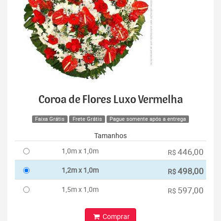
Coroa de Flores Luxo Vermelha
Faixa Grátis
Frete Grátis
Pague somente após a entrega
Tamanhos
1,0m x 1,0m
446,00
R$
1,2m x 1,0m
498,00
R$
1,5m x 1,0m
597,00
R$
Comprar