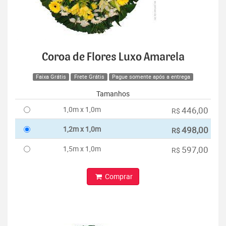
Coroa de Flores Luxo Amarela
Faixa Grátis
Frete Grátis
Pague somente após a entrega
Tamanhos
1,0m x 1,0m
446,00
R$
1,2m x 1,0m
498,00
R$
1,5m x 1,0m
597,00
R$
Comprar