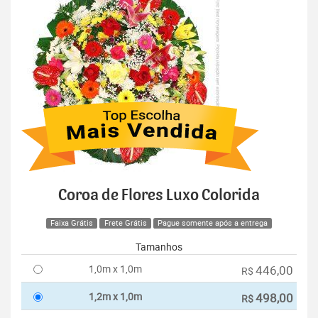
Coroa de Flores Luxo Colorida
Faixa Grátis
Frete Grátis
Pague somente após a entrega
Tamanhos
1,0m x 1,0m
446,00
R$
1,2m x 1,0m
498,00
R$