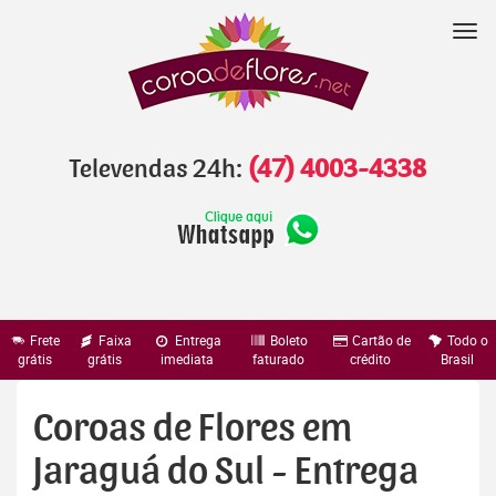
Pular
para
Nav
o
conteúdo
Televendas 24h:
(47) 4003-4338
Frete
Faixa
Entrega
Boleto
Cartão de
Todo o
grátis
grátis
imediata
faturado
crédito
Brasil
Coroas de Flores em
Jaraguá do Sul - Entrega