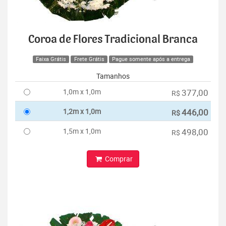
Coroa de Flores Tradicional Branca
Faixa Grátis
Frete Grátis
Pague somente após a entrega
Tamanhos
1,0m x 1,0m
377,00
R$
1,2m x 1,0m
446,00
R$
1,5m x 1,0m
498,00
R$
Comprar