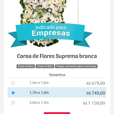
Coroa de Flores Suprema branca
Faixa Grátis
Frete Grátis
Pague somente após a entrega
Tamanhos
1,5m x 1,0m
679,00
R$
1,7m x 1,0m
749,00
R$
2,0m x 1,2m
1.150,00
R$