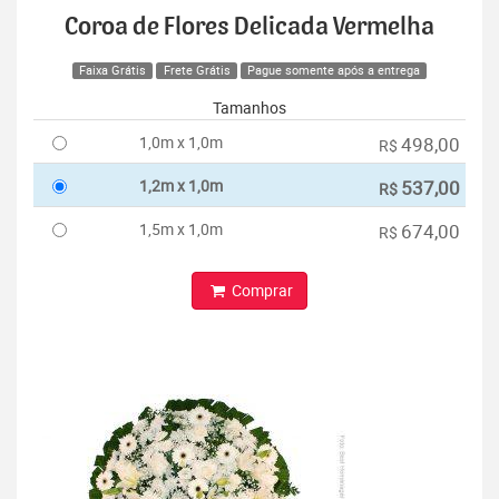
Coroa de Flores Delicada Vermelha
Faixa Grátis
Frete Grátis
Pague somente após a entrega
Tamanhos
1,0m x 1,0m
498,00
R$
1,2m x 1,0m
537,00
R$
1,5m x 1,0m
674,00
R$
Comprar