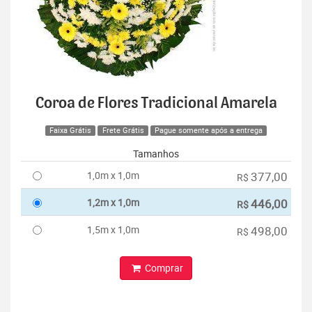
Coroa de Flores Tradicional Amarela
Faixa Grátis
Frete Grátis
Pague somente após a entrega
Tamanhos
1,0m x 1,0m
377,00
R$
1,2m x 1,0m
446,00
R$
1,5m x 1,0m
498,00
R$
Comprar