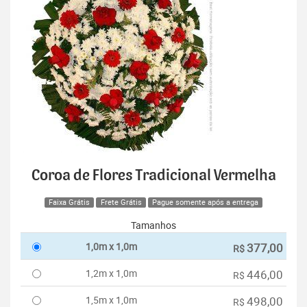
Coroa de Flores Tradicional Vermelha
Faixa Grátis
Frete Grátis
Pague somente após a entrega
Tamanhos
1,0m x 1,0m
377,00
R$
1,2m x 1,0m
446,00
R$
1,5m x 1,0m
498,00
R$