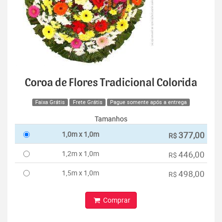
Coroa de Flores Tradicional Colorida
Faixa Grátis
Frete Grátis
Pague somente após a entrega
Tamanhos
1,0m x 1,0m
377,00
R$
1,2m x 1,0m
446,00
R$
1,5m x 1,0m
498,00
R$
Comprar