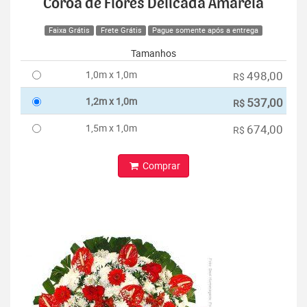
Coroa de Flores Delicada Amarela
Faixa Grátis
Frete Grátis
Pague somente após a entrega
Tamanhos
1,0m x 1,0m
498,00
R$
1,2m x 1,0m
537,00
R$
1,5m x 1,0m
674,00
R$
Comprar