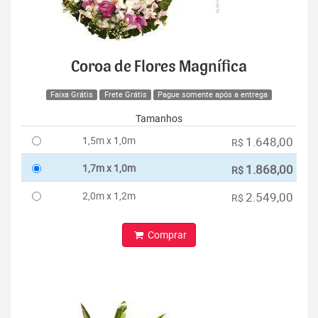
Coroa de Flores Magnífica
Faixa Grátis
Frete Grátis
Pague somente após a entrega
Tamanhos
1,5m x 1,0m
1.648,00
R$
1,7m x 1,0m
1.868,00
R$
2,0m x 1,2m
2.549,00
R$
Comprar