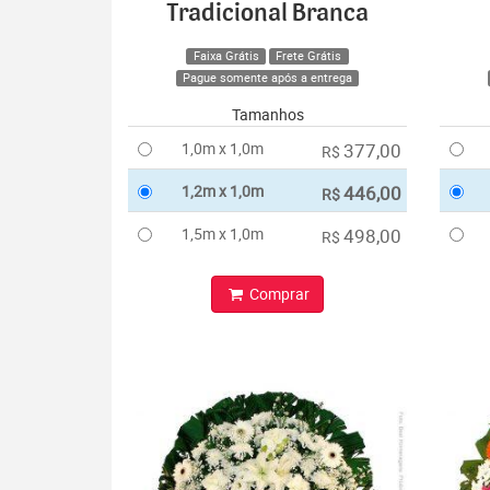
Tradicional Branca
Faixa Grátis
Frete Grátis
Pague somente após a entrega
Tamanhos
1,0m x 1,0m
377,00
R$
1,2m x 1,0m
446,00
R$
1,5m x 1,0m
498,00
R$
Comprar