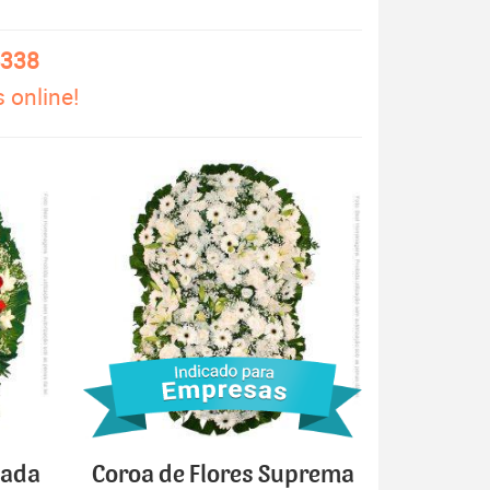
4338
 online!
cada
Coroa de Flores Suprema