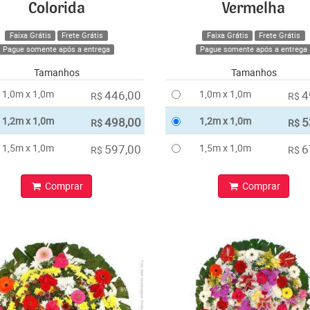
Colorida
Vermelha
Faixa Grátis
Frete Grátis
Faixa Grátis
Frete Grátis
Pague somente após a entrega
Pague somente após a entrega
Tamanhos
Tamanhos
1,0m x 1,0m
446,00
1,0m x 1,0m
4
R$
R$
1,2m x 1,0m
498,00
1,2m x 1,0m
5
R$
R$
1,5m x 1,0m
597,00
1,5m x 1,0m
6
R$
R$
Comprar
Comprar