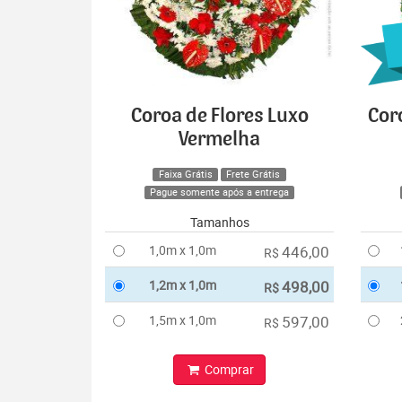
Coroa de Flores Luxo
Cor
Vermelha
Faixa Grátis
Frete Grátis
Pague somente após a entrega
Tamanhos
1,0m x 1,0m
446,00
R$
1,2m x 1,0m
498,00
R$
1,5m x 1,0m
597,00
R$
Comprar