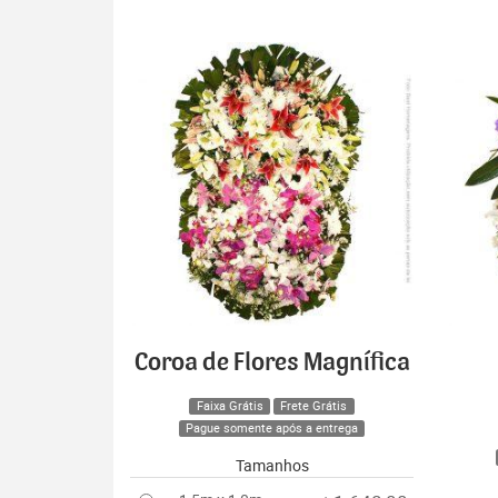
Coroa de Flores Magnífica
Faixa Grátis
Frete Grátis
Pague somente após a entrega
Tamanhos