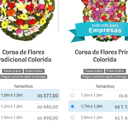
Coroa de Flores
Coroa de Flores Pr
radicional Colorida
Colorida
Faixa Grátis
Frete Grátis
Faixa Grátis
Frete Grátis
Pague somente após a entrega
Pague somente após a entrega
Tamanhos
Tamanhos
1,0m x 1,0m
377,00
1,5m x 1,0m
8
R$
R$
1,2m x 1,0m
446,00
1,7m x 1,0m
1.1
R$
R$
1,5m x 1,0m
498,00
2,0m x 1,2m
1.4
R$
R$