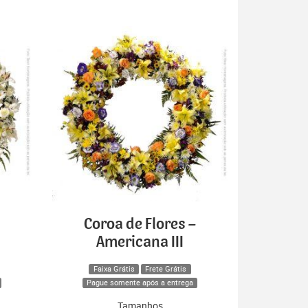
Coroa de Flores –
Americana III
Faixa Grátis
Frete Grátis
Pague somente após a entrega
Tamanhos