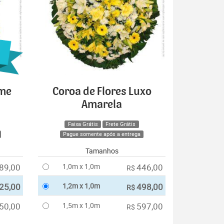
ime
Coroa de Flores Luxo
Amarela
Faixa Grátis
Frete Grátis
Pague somente após a entrega
Tamanhos
89,00
1,0m x 1,0m
446,00
R$
25,00
1,2m x 1,0m
498,00
R$
50,00
1,5m x 1,0m
597,00
R$