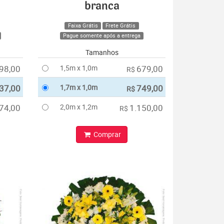
branca
Faixa Grátis
Frete Grátis
Pague somente após a entrega
Tamanhos
98,00
1,5m x 1,0m
679,00
R$
37,00
1,7m x 1,0m
749,00
R$
74,00
2,0m x 1,2m
1.150,00
R$
Comprar