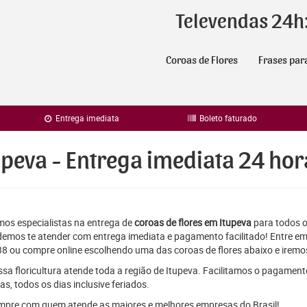
Televendas 24h
Coroas de Flores
Frases par
Entrega imediata
Boleto faturado
upeva - Entrega imediata 24 hor
os especialistas na entrega de
coroas de flores em Itupeva
para todos os
emos te atender com entrega imediata e pagamento facilitado! Entre em
8 ou compre online escolhendo uma das coroas de flores abaixo e iremos
sa floricultura atende toda a região de Itupeva. Facilitamos o pagament
as, todos os dias inclusive feriados.
pre com quem atende as maiores e melhores empresas do Brasil!