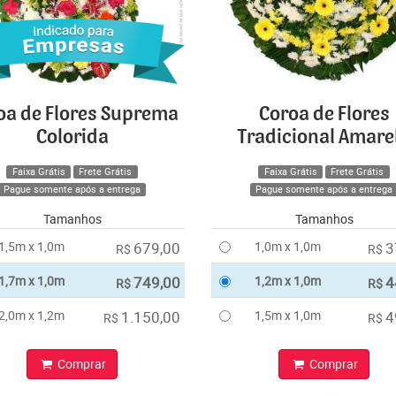
oa de Flores Suprema
Coroa de Flores
Colorida
Tradicional Amare
Faixa Grátis
Frete Grátis
Faixa Grátis
Frete Grátis
Pague somente após a entrega
Pague somente após a entrega
Tamanhos
Tamanhos
1,5m x 1,0m
679,00
1,0m x 1,0m
3
R$
R$
1,7m x 1,0m
749,00
1,2m x 1,0m
4
R$
R$
2,0m x 1,2m
1.150,00
1,5m x 1,0m
4
R$
R$
Comprar
Comprar