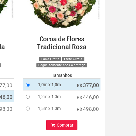
Coroa de Flores
la
Tradicional Rosa
Faixa Grátis
Frete Grátis
Pague somente após a entrega
Tamanhos
77,00
1,0m x 1,0m
377,00
R$
46,00
1,2m x 1,0m
446,00
R$
98,00
1,5m x 1,0m
498,00
R$
Comprar