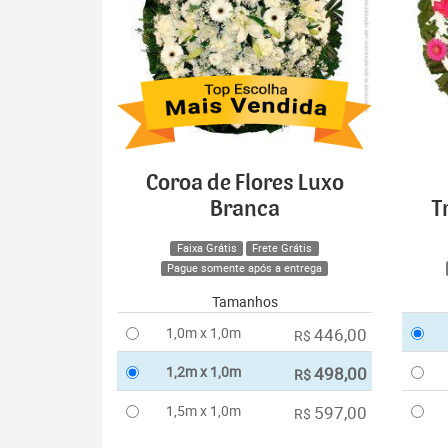
Coroa de Flores Luxo
Branca
T
Faixa Grátis
Frete Grátis
Pague somente após a entrega
Tamanhos
1,0m x 1,0m
446,00
R$
1,2m x 1,0m
498,00
R$
1,5m x 1,0m
597,00
R$