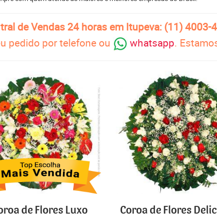
tral de Vendas 24 horas em Itupeva: (11) 4003-
u pedido por telefone ou
whatsapp
. Estamos
oroa de Flores Luxo
Coroa de Flores Deli