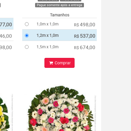
Pague somente após a entrega
Tamanhos
77,00
1,0m x 1,0m
498,00
R$
46,00
1,2m x 1,0m
537,00
R$
98,00
1,5m x 1,0m
674,00
R$
Comprar